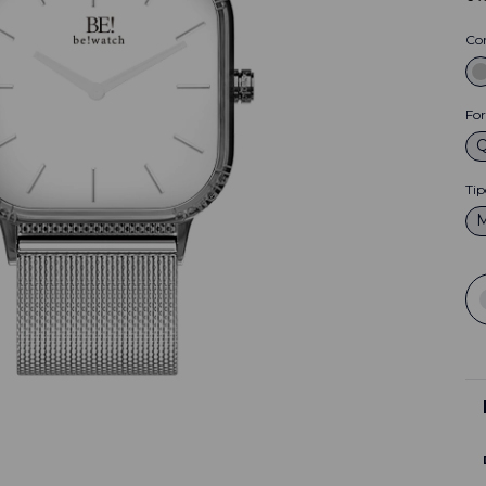
Co
Fo
Tip
M