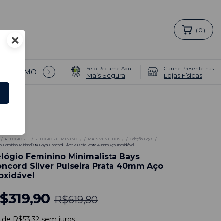
(
0
)
×
Selo Reclame Aqui
Ganhe Presente nas
T/PROMOÇÕES 🔥 →
COMO COMPRAR PULSEIRAS EXTR
Mais Segura
Lojas Físicas
8
%
/
RELÓGIOS →
/
RELÓGIOS FEMININO →
/
MAIS VENDIDOS→
/
Coleção Bays
/
io Feminino Minimalista Bays Concord Silver Pulseira Prata 40mm Aço Inoxidável
lógio Feminino Minimalista Bays
ncord Silver Pulseira Prata 40mm Aço
oxidável
$319,90
R$619,80
x
de
R$53,32
sem juros