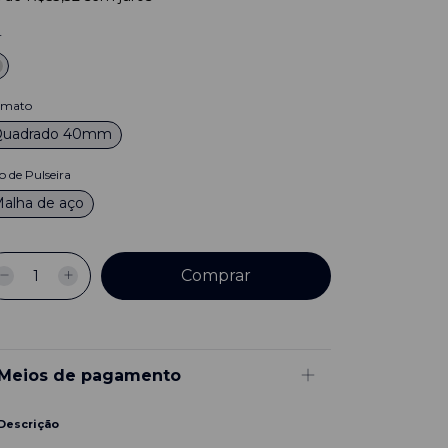
r
rmato
Quadrado 40mm
o de Pulseira
alha de aço
Meios de pagamento
Descrição