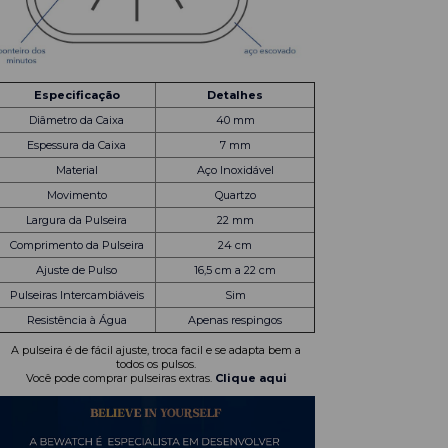
Especificação
Detalhes
Diâmetro da Caixa
40 mm
Espessura da Caixa
7 mm
Material
Aço Inoxidável
Movimento
Quartzo
Largura da Pulseira
22 mm
Comprimento da Pulseira
24 cm
Ajuste de Pulso
16,5 cm a 22 cm
Pulseiras Intercambiáveis
Sim
Resistência à Água
Apenas respingos
A pulseira é de fácil ajuste, troca facil e se adapta bem a
todos os pulsos.
Você pode comprar pulseiras extras.
Clique aqui