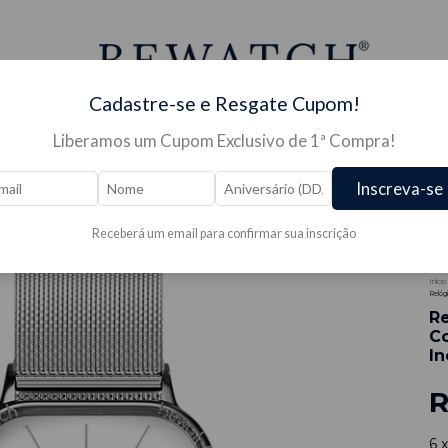
Cadastre-se e Resgate Cupom!
Liberamos um Cupom Exclusivo de 1ª Compra!
S PARA RELÓGIO →
JÓIAS →
PRESENTES →
OUTLE
Inscreva-se
Receberá um email para confirmar sua inscrição
-
4
Início
Relóg
Re
Co
In
R
6