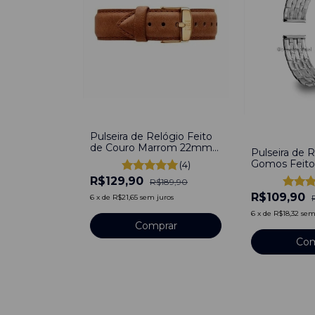
-
32
%
-
39
%
Pulseira de Relógio Feito
de Couro Marrom 22mm
Pulseira de R
de Fivela Com pinos
Gomos Feito
(4)
Inoxidável Pr
R$129,90
R$189,90
22mm Com 
R$109,90
Rápido
6
x
de
R$21,65
sem juros
6
x
de
R$18,32
sem
Comprar
Com