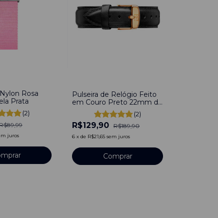
-
32
%
 Nylon Rosa
Pulseira de Relógio Feito
ela Prata
em Couro Preto 22mm de
Fivela Com pinos
(2)
(2)
R$129,90
R$89,99
R$189,90
em juros
6
x
de
R$21,65
sem juros
mprar
Comprar