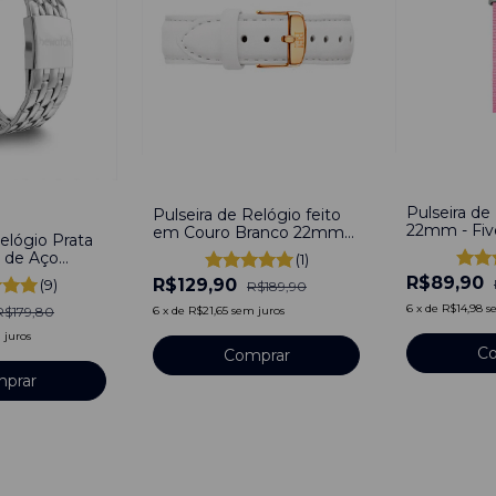
-
0
%
-
32
%
Pulseira de
Pulseira de Relógio feito
22mm - Fiv
em Couro Branco 22mm
elógio Prata
de Fivela com Pinos
 de Aço
(1)
ata Silver
R$89,90
R$129,90
(9)
R$189,90
Engate
6
x
de
R$14,98
s
R$179,80
6
x
de
R$21,65
sem juros
 juros
Co
Comprar
prar