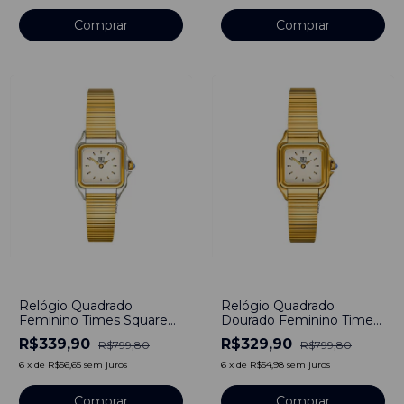
Comprar
-
58
%
-
59
%
Relógio Quadrado
Relógio Quadrado
Feminino Times Square
Dourado Feminino Times
Bicolor Line Aço
Square Line Gold Aço
R$339,90
R$329,90
R$799,80
R$799,80
Inoxidável Banho em
Inoxidável Banho em
Titânio
Titânio
6
x
de
R$56,65
sem juros
6
x
de
R$54,98
sem juros
Comprar
Comprar