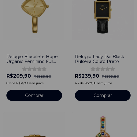
-
46
%
-
40
%
Relógio Bracelete Hope
Relógio Lady Dai Black
Organic Feminino Full
Pulseira Couro Preto
Dourado
R$209,90
R$239,90
R$389,80
R$399,80
6
x
de
R$34,98
sem juros
6
x
de
R$39,98
sem juros
Comprar