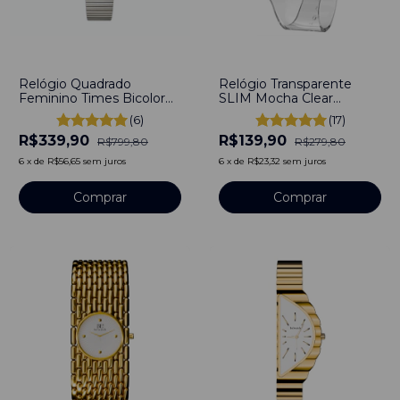
-
58
%
-
50
%
Relógio Quadrado
Relógio Transparente
Feminino Times Bicolor
SLIM Mocha Clear
Line Aço Inoxidável
Bewatch
(6)
(17)
Banho em Titânio
R$339,90
R$139,90
R$799,80
R$279,80
6
x
de
R$56,65
sem juros
6
x
de
R$23,32
sem juros
Comprar