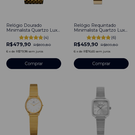
-
47
%
-
49
%
Relógio Dourado
Relógio Requintado
Minimalista Quartzo Luxo
Minimalista Quartzo Luxo
Dourado
Dourado
(4)
(6)
R$479,90
R$459,90
R$899,80
R$899,80
6
x
de
R$79,98
sem juros
6
x
de
R$76,65
sem juros