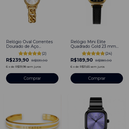
-
29
%
-
51
%
Relógio Oval Correntes
Relógio Mini Elite
Dourado de Aço
Quadrado Gold 23 mm
Inoxidável
Couro
(2)
(24)
R$239,90
R$189,90
R$339,90
R$389,90
6
x
de
R$39,98
sem juros
6
x
de
R$31,65
sem juros
Comprar
Comprar