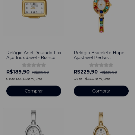
-
37
%
-
32
%
Relógio Anel Dourado Fox
Relógio Bracelete Hope
Aço Inoxidável - Branco
Ajustável Pedras
Feminino Dourado
R$189,90
R$229,90
R$299,90
R$339,90
6
x
de
R$31,65
sem juros
6
x
de
R$38,32
sem juros