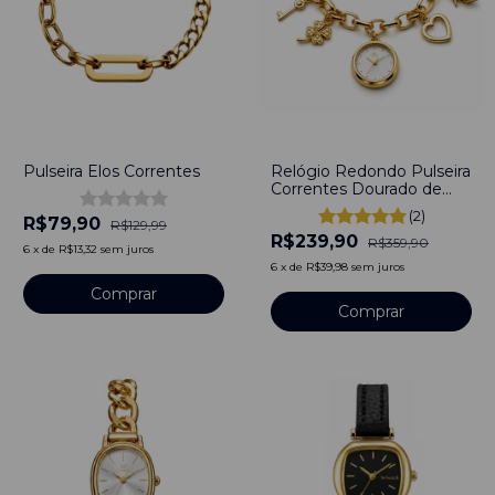
-
39
%
-
33
%
Pulseira Elos Correntes
Relógio Redondo Pulseira
Correntes Dourado de
Aço Inoxidável
(2)
R$79,90
R$129,99
R$239,90
R$359,90
6
x
de
R$13,32
sem juros
6
x
de
R$39,98
sem juros
Comprar