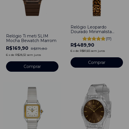
Relógio Leopardo
-
55
%
Dourado Minimalista
Relógio Ti meti SLIM
Quartzo Luxo
(17)
Mocha Bewatch Marrom
R$489,90
R$169,90
R$379,80
6
x
de
R$81,65
sem juros
6
x
de
R$28,32
sem juros