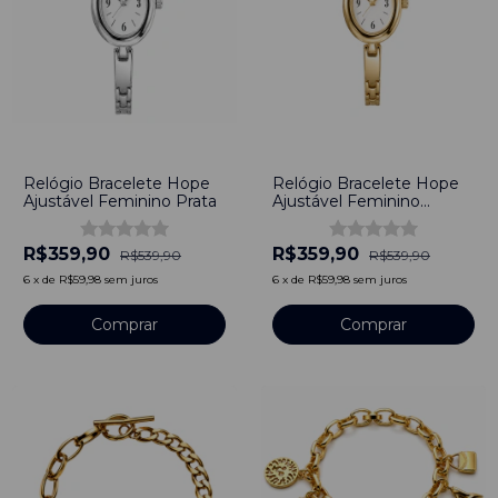
-
33
%
-
33
%
Relógio Bracelete Hope
Relógio Bracelete Hope
Ajustável Feminino Prata
Ajustável Feminino
Dourado
R$359,90
R$359,90
R$539,90
R$539,90
6
x
de
R$59,98
sem juros
6
x
de
R$59,98
sem juros