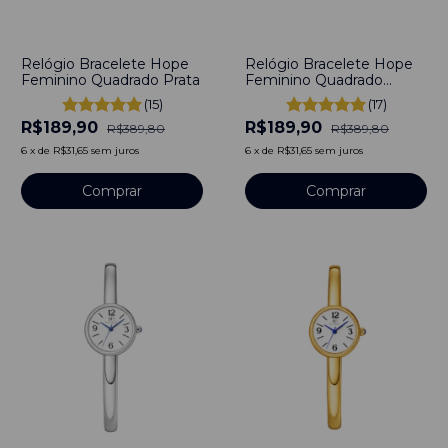
-
51
%
-
51
%
Relógio Bracelete Hope
Relógio Bracelete Hope
Feminino Quadrado Prata
Feminino Quadrado
Dourado
(15)
(17)
R$189,90
R$189,90
R$389,80
R$389,80
6
x
de
R$31,65
sem juros
6
x
de
R$31,65
sem juros