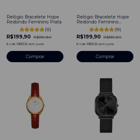
-
49
%
-
49
%
Relógio Bracelete Hope
Relógio Bracelete Hope
Redondo Feminino Prata
Redondo Feminino
Dourado
(12)
(19)
R$199,90
R$199,90
R$389,80
R$389,80
6
x
de
R$33,32
sem juros
6
x
de
R$33,32
sem juros