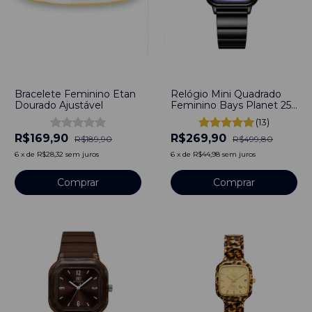
-
11
%
-
46
%
Bracelete Feminino Etan
Relógio Mini Quadrado
Dourado Ajustável
Feminino Bays Planet 25
mm - Aço Inoxidável
(13)
R$169,90
R$269,90
R$189,90
R$499,80
6
x
de
R$28,32
sem juros
6
x
de
R$44,98
sem juros
Comprar