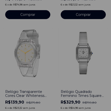
6
x
de
R$74,98
sem juros
6
x
de
R$23,32
sem juros
Comprar
-
59
%
-
50
%
Relógio Quadrado
Relógio Transparente
Feminino Times Square
Cores Clear Whiteness
Line Prata Aço Inoxidável
Dourado Bewatch
R$329,90
R$139,90
R$799,80
R$279,80
Banho em Titânio
6
x
de
R$54,98
sem juros
6
x
de
R$23,32
sem juros