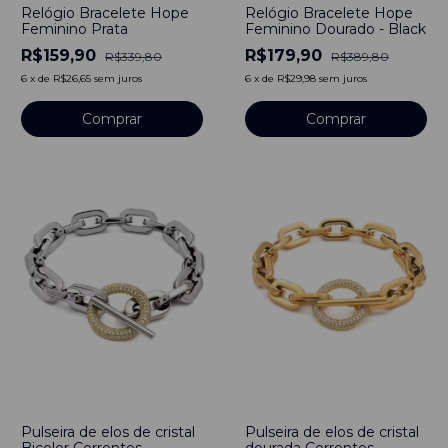
Relógio Bracelete Hope
Relógio Bracelete Hope
Feminino Prata
Feminino Dourado - Black
R$159,90
R$179,90
R$339,80
R$389,80
6
x
de
R$26,65
sem juros
6
x
de
R$29,98
sem juros
-
27
%
-
27
%
Pulseira de elos de cristal
Pulseira de elos de cristal
Bicolor Correntes
dourada Correntes