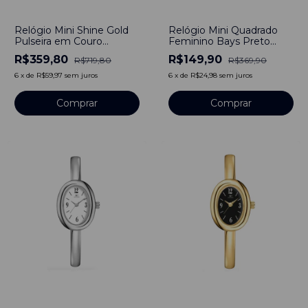
-
50
%
-
59
%
Relógio Mini Shine Gold
Relógio Mini Quadrado
Pulseira em Couro
Feminino Bays Preto
Brilhante Red
30mm - Aço Inoxidável
R$359,80
R$149,90
R$719,80
R$369,90
6
x
de
R$59,97
sem juros
6
x
de
R$24,98
sem juros
Comprar
Comprar
-
53
%
-
54
%