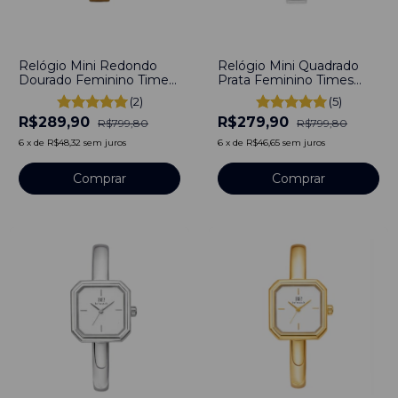
-
64
%
-
65
%
Relógio Mini Redondo
Relógio Mini Quadrado
Dourado Feminino Times
Prata Feminino Times
Square Line Gold Aço
Square Line Aço
(2)
(5)
Inoxidável Banho em
Inoxidável Banho em
R$289,90
R$279,90
Titânio
Titânio
R$799,80
R$799,80
6
x
de
R$48,32
sem juros
6
x
de
R$46,65
sem juros
Comprar
Comprar