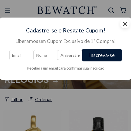
×
Selo Reclame Aqui
Ganhe Presente nas
Cadastre-se e Resgate Cupom!
Mais Segura
Lojas Físicas
Liberamos um Cupom Exclusivo de 1ª Compra!
Inscreva-se
Receberá um email para confirmar sua inscrição
Início
/
RELÓGIOS →
RELÓGIOS →
Filtrar
Ordenar