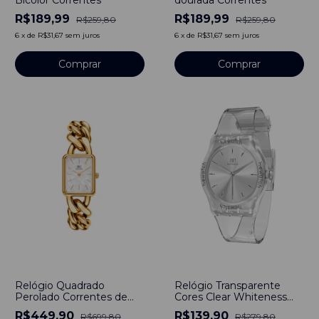
R$189,99
R$189,99
R$259,80
R$259,80
6
x
de
R$31,67
sem juros
6
x
de
R$31,67
sem juros
-
36
%
-
50
%
Relógio Quadrado
Relógio Transparente
Perolado Correntes de
Cores Clear Whiteness
Aço Inoxidável Dourado
Prata Bewatch
R$449,90
R$139,90
R$699,80
R$279,80