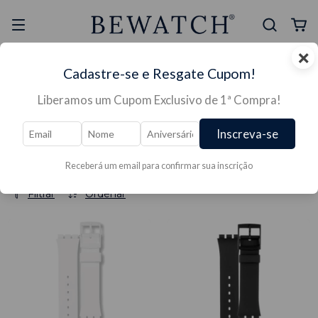
×
Selo Reclame Aqui
Ganhe Presente nas
Cadastre-se e Resgate Cupom!
Mais Segura
Lojas Físicas
Liberamos um Cupom Exclusivo de 1ª Compra!
Início
/
PULSEIRAS
/
Pulseiras Para Relógios
/
Pulseiras Para Relógios Transparentes
Pulseiras Para Relógios
Inscreva-se
Transparentes
Receberá um email para confirmar sua inscrição
Filtrar
Ordenar