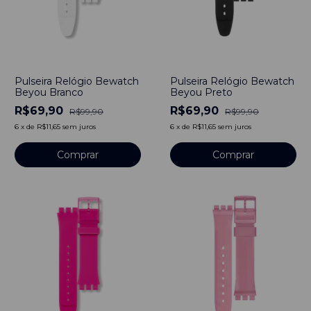
-
30
%
-
30
%
Pulseira Relógio Bewatch
Pulseira Relógio Bewatch
Beyou Branco
Beyou Preto
R$69,90
R$69,90
R$99,90
R$99,90
6
x
de
R$11,65
sem juros
6
x
de
R$11,65
sem juros
Comprar