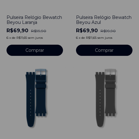
-
30
%
-
30
%
Pulseira Relógio Bewatch
Pulseira Relógio Bewatch
Beyou Azul
Beyou Laranja
R$69,90
R$69,90
R$99,90
R$99,90
6
x
de
R$11,65
sem juros
6
x
de
R$11,65
sem juros
Comprar
Comprar
-
30
%
-
30
%