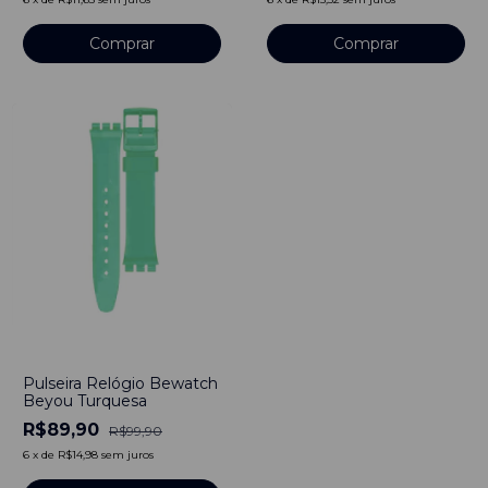
-
10
%
Pulseira Relógio Bewatch
Beyou Turquesa
R$89,90
R$99,90
6
x
de
R$14,98
sem juros