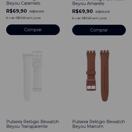
Beyou Caramelo
Beyou Amarelo
R$69,90
R$69,90
R$99,90
R$99,90
6
x
de
R$11,65
sem juros
6
x
de
R$11,65
sem juros
Comprar
Comprar
-
30
%
-
20
%
Pulseira Relógio Bewatch
Pulseira Relógio Bewatch
Beyou Transparente
Beyou Marrom