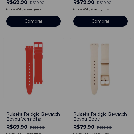
R$69,90
R$79,90
R$99,90
R$99,90
6
x
de
R$11,65
sem juros
6
x
de
R$13,32
sem juros
-
20
%
-
30
%
Pulseira Relógio Bewatch
Pulseira Relógio Bewatch
Beyou Bege
Beyou Vermelha
R$79,90
R$69,90
R$99,90
R$99,90
6
x
de
R$13,32
sem juros
6
x
de
R$11,65
sem juros