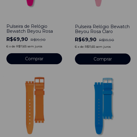
-
30
%
-
30
%
Pulseira de Relógio
Pulseira Relógio Bewatch
Bewatch Beyou Rosa
Beyou Rosa Claro
R$69,90
R$69,90
R$99,90
R$99,90
6
x
de
R$11,65
sem juros
6
x
de
R$11,65
sem juros
Comprar