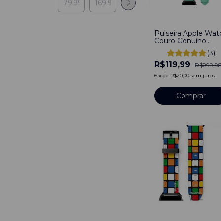
-
60
%
Pulseira Apple Wat
Couro Genuíno
Social Duo Be
(3)
Turquesa Menta
R$119,99
Compatível Com
R$299,9
Apple Watch
6
x
de
R$20,00
sem juros
38/40/41mm
Comprar
-
26
%