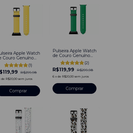
-
60
%
60
%
Pulseira Apple Watch
ulseira Apple Watch
de Couro Genuíno
e Couro Genuíno
Social Duo Be Verde
ocial Duo Be
(2)
Compatível Com
(1)
marelo Canario
R$119,99
Apple Watch
R$299,98
$119,99
ompatível Com
R$299,98
38/40/41mm
pple Watch
6
x
de
R$20,00
sem juros
x
de
R$20,00
sem juros
8/40/41mm
Comprar
Comprar