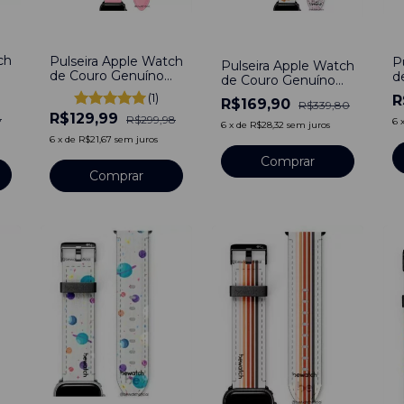
-
57
%
-
-
50
%
ch
Pulseira Apple Watch
P
Pulseira Apple Watch
de Couro Genuíno
d
de Couro Genuíno
Social Para Duo Be
S
Social Duo Be
(1)
R
R$169,90
Rosa Compatível
E
R$339,80
Estampado
R$129,99
Com Apple Watch
R
8
R$299,98
6
Leopardo
6
x
de
R$28,32
sem juros
38/40/41mm
6
x
de
R$21,67
sem juros
Comprar
Comprar