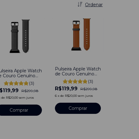
Ordenar
-
60
%
60
%
Pulseira Apple Watch
ulseira Apple Watch
de Couro Genuíno
e Couro Genuíno
Social Duo Be
ocial Duo Be Preto
(3)
(3)
Marrom Compatível
ompatível Com
R$119,99
Com Apple Watch
R$299,98
$119,99
pple Watch
R$299,98
38/40/41mm
8/40/41mm
6
x
de
R$20,00
sem juros
x
de
R$20,00
sem juros
Comprar
Comprar