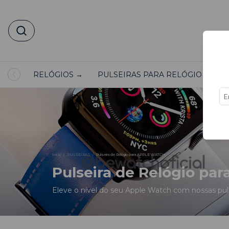
RELÓGIOS →
PULSEIRAS PARA RELÓGIO →
Início
/
PULSEIRAS
/
Pulseira de Relógio para APPLE WATCH
Pulseira de Relógio p
Eleve o nível do seu Apple Watch com nossas puls