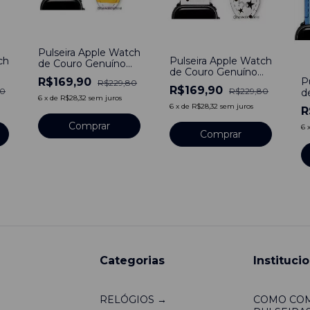
-
26
%
-
26
%
Pulseira Apple Watch
Pulseira Apple Watch
ch
de Couro Genuíno
-
de Couro Genuíno
Social Duo Be
R$169,90
P
Social Duo Be
R$229,80
Estampado
R$169,90
R$229,80
80
d
Estampado Galaxia
Rainbown
6
x
de
R$28,32
sem juros
S
6
x
de
R$28,32
sem juros
Compatível Com
R
E
Apple Watch
Comprar
6
38/40/41mm
Comprar
Categorias
Institucio
RELÓGIOS →
COMO CO