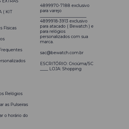
 EXTRAS
4899970-7188 exclusivo
para varejo
( KIT
_______________________
4899918-3913 exclusivo
para atacado ( Bewatch ) e
s Físicas
para relógios
personalizados com sua
os
marca.
Frequentes
sac@bewatch.com.br
rsonalizados
ESCRITÓRIO: Criciúma/SC
____ LOJA: Shopping
s Relógios
r as Pulseiras
r o horário do