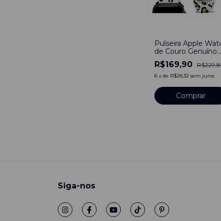
-
26
%
Pulseira Apple Wat
de Couro Genuíno
Social Duo Be
R$169,90
R$229,
Estampado Onça
6
x
de
R$28,32
sem juros
Comprar
Siga-nos