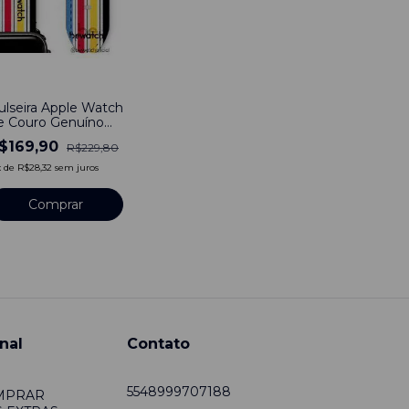
26
%
ulseira Apple Watch
e Couro Genuíno
ocial Duo Be
$169,90
R$229,80
stampado Listras
x
de
R$28,32
sem juros
Comprar
nal
Contato
5548999707188
MPRAR