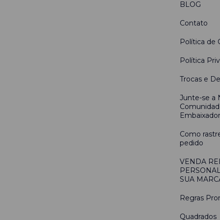
BLOG
Contato
Política de 
Política Pri
Trocas e D
Junte-se a
Comunidad
Embaixado
Como rastr
pedido
VENDA RE
PERSONAL
SUA MARC
Regras Pro
Quadrados