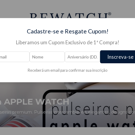
Cadastre-se e Resgate Cupom!
Liberamos um Cupom Exclusivo de 1ª Compra!
JÓIAS →
PRESENTES →
OUTLET/PROMOÇÕES 🔥 →
Inscreva-se
Receberá um email para confirmar sua inscrição
ara APPLE WATCH
eiras premium. Pulseiras intercambiáveis elegantes, designs co