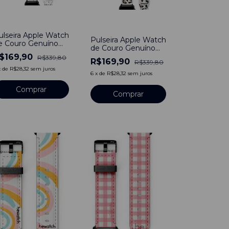
50
%
-
50
%
ulseira Apple Watch
Pulseira Apple Watch
e Couro Genuíno
de Couro Genuíno
ocial Duo Be
Social Duo Be
$169,90
R$339,80
stampado
R$169,90
R$339,80
Estampado Oncinha
espingos
x
de
R$28,32
sem juros
6
x
de
R$28,32
sem juros
Comprar
Comprar