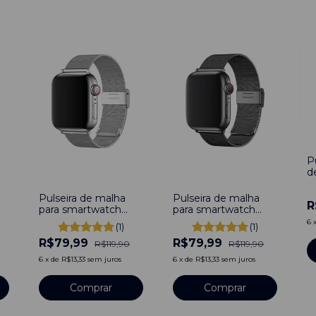
-
P
d
-
33
%
-
33
%
S
C
Pulseira de malha
Pulseira de malha
R
A
para smartwatch
para smartwatch
3
prata
preto
6
(1)
(1)
R$79,99
R$79,99
R$119,90
R$119,90
6
x
de
R$13,33
sem juros
6
x
de
R$13,33
sem juros
Comprar
Comprar