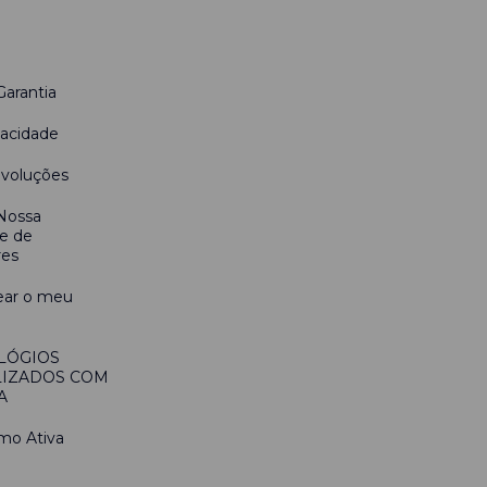
Garantia
vacidade
evoluções
 Nossa
e de
res
ear o meu
LÓGIOS
IZADOS COM
A
mo Ativa