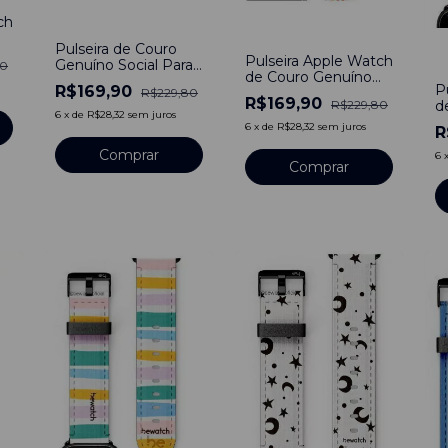
ch
-
26
%
-
26
%
Pulseira de Couro
Pulseira Apple Watch
-
Genuíno Social Para
80
de Couro Genuíno
Apple Watch Duo Be
P
R$169,90
Social Duo Be
R$229,80
Estampado Planetas
R$169,90
R$229,80
d
Estampado Vintage
6
x
de
R$28,32
sem juros
S
6
x
de
R$28,32
sem juros
R
E
C
Comprar
6
Comprar
A
3