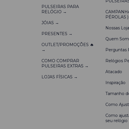
PULSEIRAS
PULSEIRAS PARA
RELÓGIO →
CAMPANHA 
PÉROLAS )
JÓIAS →
Nossas Loja
PRESENTES →
Quem Som
OUTLET/PROMOÇÕES 🔥
→
Perguntas 
COMO COMPRAR
Relógios Pe
PULSEIRAS EXTRAS →
Atacado
LOJAS FÍSICAS →
Inspiração
Tamanho do
Como Ajusta
Como ajusta
seu relógio