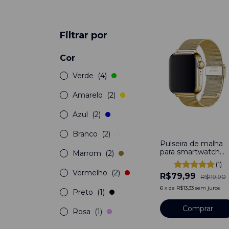
Filtrar por
Cor
Verde
(4)
Amarelo
(2)
Azul
(2)
-
33
%
Branco
(2)
Pulseira de malha
para smartwatch
Marrom
(2)
dourada
(1)
Vermelho
(2)
R$79,99
R$119,90
6
x
de
R$13,33
sem juros
Preto
(1)
Comprar
Rosa
(1)