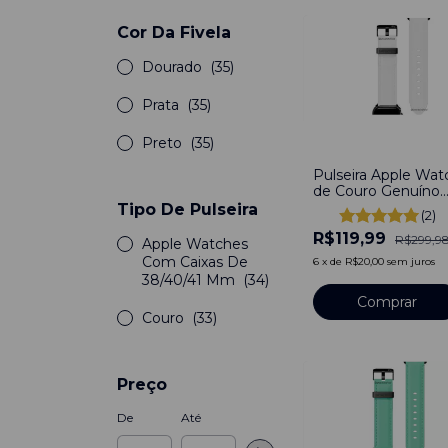
Cor Da Fivela
Dourado
(35)
Prata
(35)
Preto
(35)
-
60
%
Pulseira Apple Wat
de Couro Genuíno
Social Duo Be
Tipo De Pulseira
(2)
Branco Compatível
R$119,99
Com Apple Watch
R$299,9
Apple Watches
38/40/41mm
Com Caixas De
6
x
de
R$20,00
sem juros
38/40/41 Mm
(34)
Comprar
Couro
(33)
Preço
De
Até