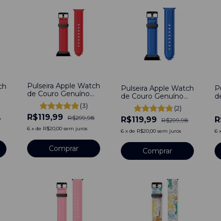
-
60
%
-
60
%
-
Pulseira Apple Watch
ch
Pulseira Apple Watch
P
de Couro Genuíno
de Couro Genuíno
d
Social Duo Be
Social Duo Be Azul
S
(3)
(2)
Vermelho
Compatível Com
A
R$119,99
Compatível Com
R$299,98
8
R$119,99
R
Apple Watch
C
R$299,98
Apple Watch
38/40/41mm
A
6
x
de
R$20,00
sem juros
6
x
de
R$20,00
sem juros
6
38/40/41mm
3
Comprar
Comprar