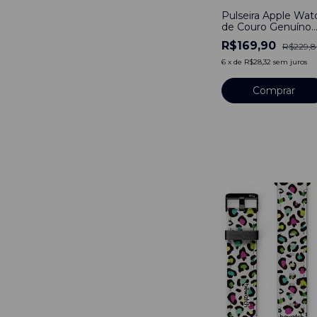
Pulseira Apple Wat
de Couro Genuíno
Social Duo Be
R$169,90
R$229,
Estampado Cubos
6
x
de
R$28,32
sem juros
Comprar