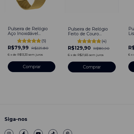
-
2
-
65
%
-
32
%
Pu
Pulseira de Relógio
Pulseira de Relógio
Li
Aço Inoxidável
Feito de Couro
Do
Dourado-Gold 22mm
Marrom 22mm de
(5)
(4)
Engate Rápido
Fivela Com pinos
R
R$79,99
R$129,90
R$229,80
R$189,90
6
x
6
x
de
R$13,33
sem juros
6
x
de
R$21,65
sem juros
Comprar
Comprar
Siga-nos