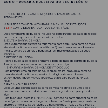
COMO TROCAR A PULSEIRA DO SEU RELÓGIO
1. ENCONTRE A FERRAMENTA ( A PULSEIRA ACOMPANHA
FERRAMENTA)
A PULSEIRA TAMBEM ACOMPANHA MANUAL DE INTRUÇÕES
E
LINK
COM VIDEOS EXPLICATIVOS SUPER FÁCIL.
Use a ferramenta de pulseira incluída na parte inferior da caixa do relógio
para trocar as pulseiras de couro ou/e de malha.
2. SOLTE A BARRA DE MOLA
Use a extremidade estreita da ferramenta para empurrar a barra de mola
através do orifício na lateral da saliência. Quando empurrada, a barra de
mola se soltará do orifício e poderá ser facilmente destacada da outra
saliência.
3. RETIRE A PULSEIRA
Retire a pulseira do relógio e remova a barra de mola de dentro da pulseira.
A mesma barra será usada para prender a nova alça.
4. EMPURRE A BARRA DE MOLA DENTRO DO LUG
Para prender uma pulseira de couro ou de malha, empurre a barra de
mola através do orifício na pulseira do relógio até que ambas as
extremidades fiquem visíveis (pule esta etapa para pulseiras NYLON
NATO)
5. FIXE A NOVA PULSEIRA
Coloque uma extremidade da barra de mola no orifício de uma alça e
empurre a outra extremidade no orifício da segunda alça para prender a
alça.
Para fixar uma
pulseira NYLON NATO
, comece na parte superior da caixa
do relógio e insira a parte longa da pulseira, da frente para trás, através da
abertura entre a caixa do relógio e a barra de mola. Puxe a alça e insira-a
de trás para frente através da abertura na parte inferior da caixa. Deslize o