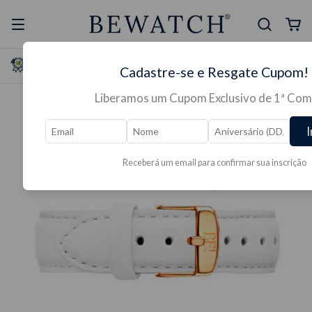
Selo Reclame Aqui
Ganhe Presente nas
Cadastre-se e Resgate Cupom!
Mais Segura
Lojas Físicas
Liberamos um Cupom Exclusivo de 1ª Com
I
Receberá um email para confirmar sua inscrição