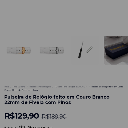
-
32
%
Início
/
PULSEIRAS
/
Pulseiras Para Relógios
/
Pulseira Para Relógios BEWATCH
/
Pulseira de Relógio feito em Couro
Branco 22mm de Fivela com Pinos
Pulseira de Relógio feito em Couro Branco
22mm de Fivela com Pinos
R$129,90
R$189,90
6
x
de
R$21,65
sem juros