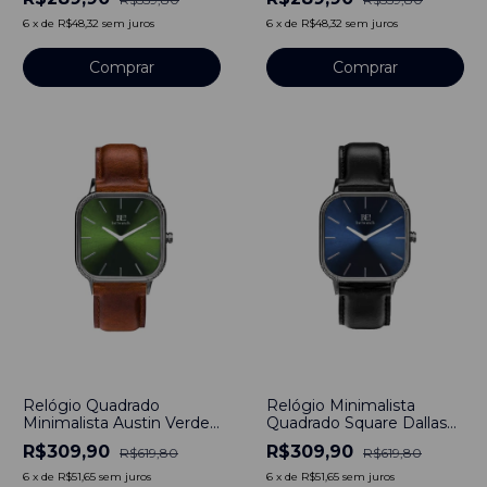
Nato Otan Vermelho
40mm Minimalista Aço
40mm Minimalista Aço
Inoxidável banhado a
6
x
de
R$48,32
sem juros
6
x
de
R$48,32
sem juros
Inoxidável banhado a
titânio
titânio
Comprar
Comprar
-
50
%
-
50
%
Relógio Quadrado
Relógio Minimalista
Minimalista Austin Verde
Quadrado Square Dallas
Silver Pulseira de Couro
Blue Azul Pulseira de
R$309,90
R$309,90
R$619,80
R$619,80
Marrom 40mm
Couro Preto 40mm
Clássico Aço Inoxidável
6
x
de
R$51,65
sem juros
6
x
de
R$51,65
sem juros