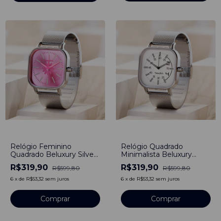
-
47
%
-
47
%
Relógio Feminino
Relógio Quadrado
Quadrado Beluxury Silver
Minimalista Beluxury
Delicado Flower Aço
Silver Match Bewatch
R$319,90
R$319,90
R$599,80
R$599,80
Inoxidável 40mm
Aço Inoxidável 40mm
6
x
de
R$53,32
sem juros
6
x
de
R$53,32
sem juros
Comprar
Comprar