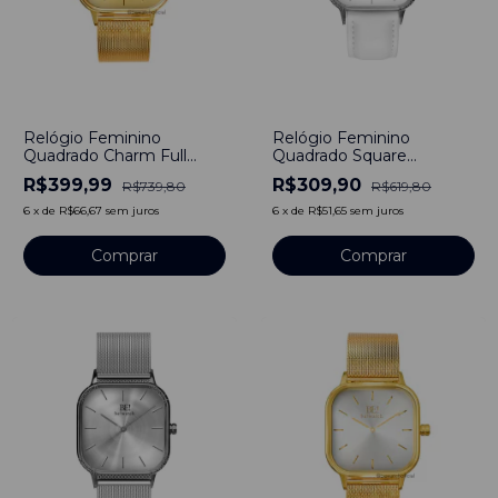
-
46
%
-
50
%
Relógio Feminino
Relógio Feminino
Quadrado Charm Full
Quadrado Square
Gold 40mm Aço
Minimalista Sunnyvale
R$399,99
R$309,90
R$739,80
R$619,80
Inoxidável
Pulseira de Couro 40mm
Aço Inoxidável
6
x
de
R$66,67
sem juros
6
x
de
R$51,65
sem juros
Comprar
Comprar