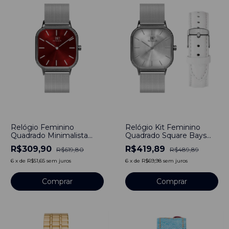
-
50
%
-
14
%
Relógio Feminino
Relógio Kit Feminino
Quadrado Minimalista
Quadrado Square Bays
Bays Red Silver Pulseira
Unitone Pulseira Prata
R$309,90
R$419,89
R$619,80
R$489,89
de Prata 40mm Aço
Silver 40mm Aço
Inoxidável
Inoxidável + Pulseira
6
x
de
R$51,65
sem juros
6
x
de
R$69,98
sem juros
Branco Couro Legitimo
Comprar
Comprar