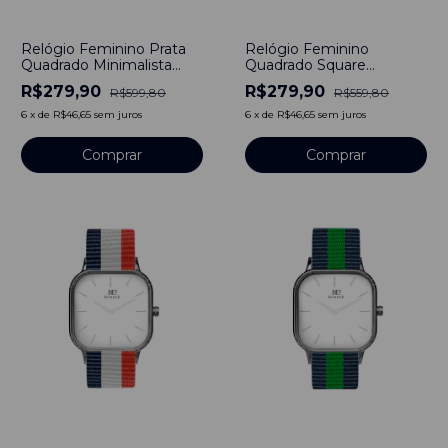
-
53
%
-
50
%
Relógio Feminino Prata
Relógio Feminino
Quadrado Minimalista
Quadrado Square
Newport Pulseira de
Cambridge Silver Pulseira
R$279,90
R$279,90
R$599,80
R$559,80
Nylon Rosa 40mm Aço
de Nylon Nato Otan
Inoxidável banhado a
40mm Aço Inoxidável
6
x
de
R$46,65
sem juros
6
x
de
R$46,65
sem juros
titânio
banhado a titânio
Comprar
Comprar
-
50
%
-
50
%