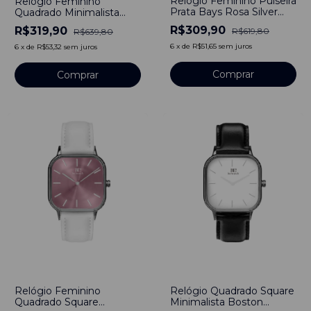
Relógio Feminino Pulseira
Relógio Feminino
Prata Bays Rosa Silver
Quadrado Minimalista
40mm Minimalista Aço
Bays Marine Pulseira
R$309,90
R$319,90
R$619,80
R$639,80
Inoxidável
Prata Silver 40mm Aço
Inoxidável Bewatch
6
x
de
R$51,65
sem juros
6
x
de
R$53,32
sem juros
Comprar
Comprar
-
48
%
-
53
%
Relógio Feminino
Relógio Quadrado Square
Quadrado Square
Minimalista Boston