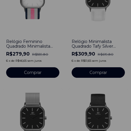
-
50
%
-
50
%
Relógio Feminino
Relógio Minimalista
Quadrado Minimalista
Quadrado Tafy Silver
South Pulseira Nylon
Pulseira de Couro Branco
R$279,90
R$309,90
R$559,80
R$619,80
Nato Listra Rosa 40mm
40mm Aço Inoxidável
Aço Inoxidável banhado a
banhado a titânio
6
x
de
R$46,65
sem juros
6
x
de
R$51,65
sem juros
titânio
Comprar
Comprar