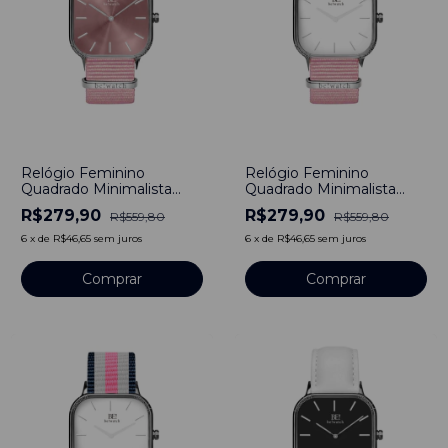
-
50
%
-
50
%
Relógio Feminino
Relógio Feminino
Quadrado Minimalista
Quadrado Minimalista
Penelope Pulseira Nylon
Classic Pulseira Nylon
R$279,90
R$279,90
R$559,80
R$559,80
Nato Rosa 40 mm Aço
Nato Rosa 40mm Aço
Inoxidável banhado a
Inoxidável banhado a
6
x
de
R$46,65
sem juros
6
x
de
R$46,65
sem juros
titânio
titânio
Comprar
Comprar