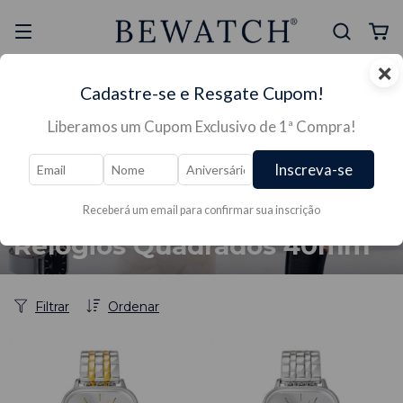
×
Selo Reclame Aqui
Ganhe Presente nas
Cadastre-se e Resgate Cupom!
Mais Segura
Lojas Físicas
Liberamos um Cupom Exclusivo de 1ª Compra!
Inscreva-se
Receberá um email para confirmar sua inscrição
Início
/
RELÓGIOS →
/
RELÓGIOS FEMININO →
/
TAMANHO DE RELÓGIOS →
/
Relógios Quadrados 40mm
Relógios Quadrados 40mm
Filtrar
Ordenar