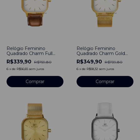
-
55
%
-
53
%
Relógio Feminino
Relógio Feminino
Quadrado Charm Full
Quadrado Charm Gold
Gold Pulseira De Couro
40mm Aço Inoxidável
R$339,90
R$349,90
R$759,80
R$739,80
40mm Aço Inoxidável
banhado a titânio
6
x
de
R$56,65
sem juros
6
x
de
R$58,32
sem juros
Comprar
Comprar