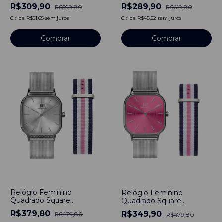
Glendale Pulseira Couro
Pulseira De Couro Preto
R$309,90
R$289,90
R$599,80
R$619,80
40mm Aço Inoxidável
Aço Inoxidável banhado a
Bewatch
titânio 40mm
6
x
de
R$51,65
sem juros
6
x
de
R$48,32
sem juros
Comprar
Comprar
-
21
%
-
27
%
Relógio Feminino
Relógio Feminino
Quadrado Square
Quadrado Square
Minimalista Bays Unitone
Minimalista Bays Rosa
R$379,80
R$349,90
R$479,80
R$479,80
Pulseira Prata + Pulseira
Pulseira Prata 40mm +