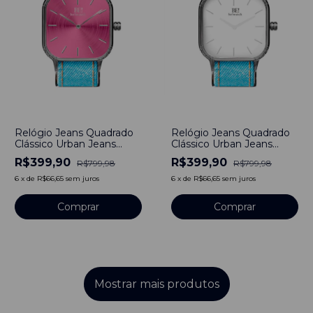
-
50
%
-
50
%
Relógio Jeans Quadrado
Relógio Jeans Quadrado
Clássico Urban Jeans
Clássico Urban Jeans
Besteel - Rosa
Besteel - Fashion
R$399,90
R$399,90
R$799,98
R$799,98
6
x
de
R$66,65
sem juros
6
x
de
R$66,65
sem juros
Comprar
Comprar
Mostrar mais produtos