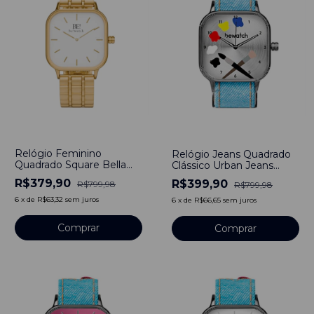
-
53
%
-
50
%
Relógio Feminino
Relógio Jeans Quadrado
Quadrado Square Bella
Clássico Urban Jeans
Full Gold Aço Inoxidável
Besteel - Paint
R$379,90
R$399,90
R$799,98
R$799,98
banhado a titânio
6
x
de
R$63,32
sem juros
6
x
de
R$66,65
sem juros
Comprar
Comprar