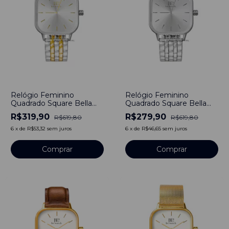
-
48
%
-
55
%
Relógio Feminino
Relógio Feminino
Quadrado Square Bella
Quadrado Square Bella
Gold Aço Inoxidável
Silver Aço Inoxidável
R$319,90
R$279,90
R$619,80
R$619,80
banhado a titânio
banhado a titânio
6
x
de
R$53,32
sem juros
6
x
de
R$46,65
sem juros
Comprar
Comprar