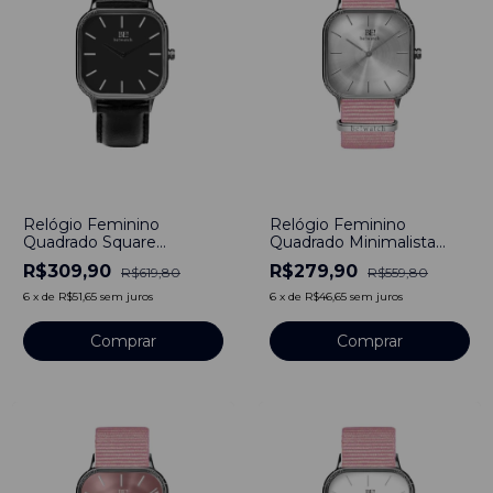
-
50
%
-
50
%
Relógio Feminino
Relógio Feminino
Quadrado Square
Quadrado Minimalista
Minimalista Monterey
Santa Ynez Pulseira Nylon
R$309,90
R$279,90
R$619,80
R$559,80
Pulseira Couro Preto
Nato Rosa 40mm Aço
40mm Aço Inoxidável
Inoxidável banhado a
6
x
de
R$51,65
sem juros
6
x
de
R$46,65
sem juros
banhado a titânio
titânio
Comprar
Comprar