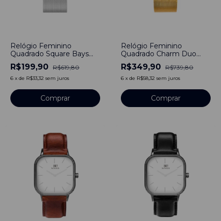
-
68
%
-
53
%
Relógio Feminino
Relógio Feminino
Quadrado Square Bays
Quadrado Charm Duo
Unitone Pulseira Prata
Gold 40mm Aço
R$199,90
R$349,90
R$619,80
R$739,80
Silver 40mm Aço
Inoxidável banhado a
Inoxidável
titânio
6
x
de
R$33,32
sem juros
6
x
de
R$58,32
sem juros
Comprar
Comprar