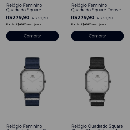
Relógio Feminino
Relógio Feminino
Quadrado Square
Quadrado Square Denver
Winchester Silver Pulseira
Silver Pulseira de Nylon
R$279,90
R$279,90
R$559,80
R$559,80
de Nylon Nato Otan
Nato Otan Verde 40mm
40mm Aço Inoxidável
Aço Inoxidável banhado a
6
x
de
R$46,65
sem juros
6
x
de
R$46,65
sem juros
banhado a titânio
titânio
Comprar
Comprar
-
46
%
-
48
%
Relógio Feminino
Relógio Quadrado Square