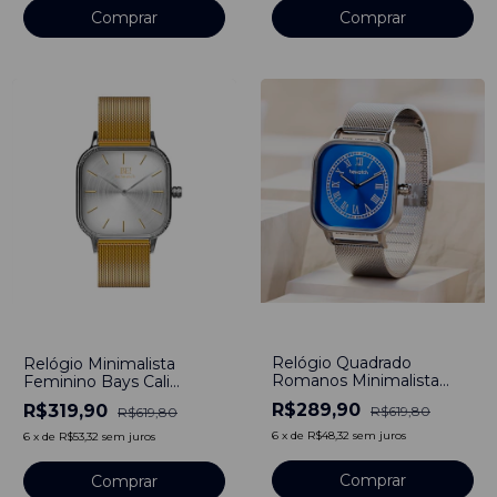
Comprar
Comprar
-
53
%
-
48
%
Relógio Quadrado
Relógio Minimalista
Romanos Minimalista
Feminino Bays Cali
Beluxury Silver Blue Aço
Bicolor Unitone Dourado
R$289,90
R$319,90
R$619,80
R$619,80
Inoxidável 40mm
40mm Aço Inoxidável
6
x
de
R$48,32
sem juros
6
x
de
R$53,32
sem juros
Comprar
Comprar