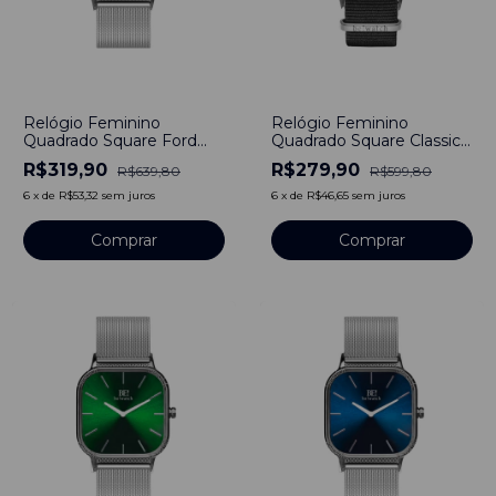
-
50
%
-
53
%
Relógio Feminino
Relógio Feminino
Quadrado Square Ford
Quadrado Square Classic
Bays Silver Pulseira Prata
Silver Pulseira de Nylon
R$319,90
R$279,90
R$639,80
R$599,80
Minimalista 40mm Aço
Nato Otan Preto 40mm
Inoxidável banhado a
Minimalista Aço
6
x
de
R$53,32
sem juros
6
x
de
R$46,65
sem juros
titânio
Inoxidável banhado a
titânio
Comprar
Comprar