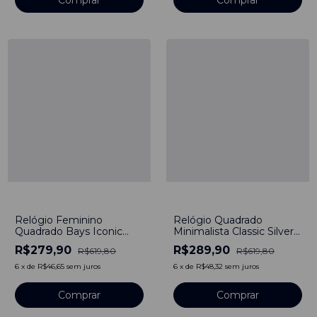
Comprar
Comprar
-
55
%
-
53
%
Relógio Feminino
Relógio Quadrado
Quadrado Bays Iconic
Minimalista Classic Silver
Pulseira Aço Preto 40mm
Pulseira de Nylon Nato
R$279,90
R$289,90
R$619,80
R$619,80
Minimalista Aço
Otan Azul 40mm Aço
Inoxidável banhado a
Inoxidável banhado a
6
x
de
R$46,65
sem juros
6
x
de
R$48,32
sem juros
titânio
titânio
Comprar
Comprar