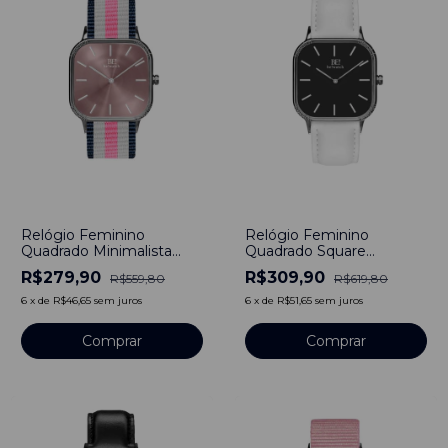
-
50
%
-
50
%
Relógio Feminino
Relógio Feminino
Quadrado Minimalista
Quadrado Square
Princess Pulseira Nylon
Minimalista Tafy Pulseira
R$279,90
R$309,90
R$559,80
R$619,80
Nato Rosa Aço Inoxidável
Couro Branco Aço
banhado a titânio 40mm
inoxidável 40mm
6
x
de
R$46,65
sem juros
6
x
de
R$51,65
sem juros
Comprar
Comprar