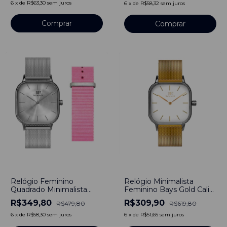
Nylon Nato Listras 40mm
Pulseira Nylon Nato
6
x
de
R$63,30
sem juros
6
x
de
R$58,32
sem juros
Listras 22mm
Comprar
Comprar
-
50
%
-
27
%
Relógio Minimalista
Relógio Feminino
Feminino Bays Gold Cali
Quadrado Minimalista
Pulseira Dourado 40mm
Bays Unitone Kit Pulseira
R$309,90
R$349,80
R$619,80
R$479,80
Aço Inoxidável banhado a
Prata Silver 40mm +
titânio
Pulseira Nylon Nato
6
x
de
R$51,65
sem juros
6
x
de
R$58,30
sem juros
Listras 22mm