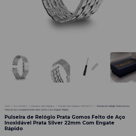
-
39
%
Início
/
PULSEIRAS
/
Pulseiras Para Relógios
/
Pulseira Para Relógios BEWATCH
/
Pulseira de Relógio Prata Gomos
Feito de Aço Inoxidável Prata Silver 22mm Com Engate Rápido
Pulseira de Relógio Prata Gomos Feito de Aço
Inoxidável Prata Silver 22mm Com Engate
Rápido