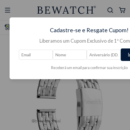
Selo Reclame Aqui
Ganhe Presente nas
Cadastre-se e Resgate Cupom!
Mais Segura
Lojas Físicas
Liberamos um Cupom Exclusivo de 1ª Com
I
Receberá um email para confirmar sua inscrição