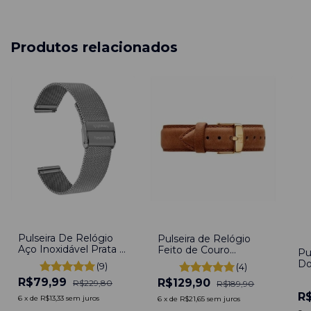
Produtos relacionados
-
65
%
-
32
%
-
3
Pulseira De Relógio
Pulseira de Relógio
Aço Inoxidável Prata -
Feito de Couro
Pu
Silver 22mm Com
Marrom 22mm de
Do
(9)
(4)
Engate Rápido
Fivela Com pinos
Go
R$79,99
R$129,90
R$229,80
R$189,90
In
R
2
6
x
de
R$13,33
sem juros
6
x
de
R$21,65
sem juros