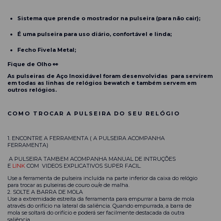
Sistema que prende o mostrador na pulseira (para não cair);
É uma pulseira para uso diário, confortável e linda;
Fecho Fivela Metal;
Fique de Olho 👀
As pulseiras de Aço Inoxidável foram desenvolvidas para servirem
em todas as linhas de relógios bewatch e também servem em
outros relógios.
COMO TROCAR A PULSEIRA DO SEU RELÓGIO
1. ENCONTRE A FERRAMENTA ( A PULSEIRA ACOMPANHA
FERRAMENTA)
A PULSEIRA TAMBEM ACOMPANHA MANUAL DE INTRUÇÕES
E
LINK
COM VIDEOS EXPLICATIVOS SUPER FACIL.
Use a ferramenta de pulseira incluída na parte inferior da caixa do relógio
para trocar as pulseiras de couro ou/e de malha.
2. SOLTE A BARRA DE MOLA
Use a extremidade estreita da ferramenta para empurrar a barra de mola
através do orifício na lateral da saliência. Quando empurrada, a barra de
mola se soltará do orifício e poderá ser facilmente destacada da outra
saliência.