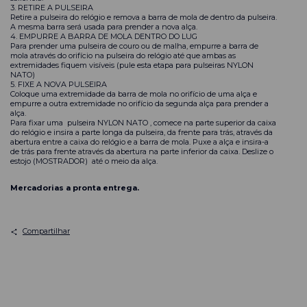
3. RETIRE A PULSEIRA
Retire a pulseira do relógio e remova a barra de mola de dentro da pulseira.
A mesma barra será usada para prender a nova alça.
4. EMPURRE A BARRA DE MOLA DENTRO DO LUG
Para prender uma pulseira de couro ou de malha, empurre a barra de
mola através do orifício na pulseira do relógio até que ambas as
extremidades fiquem visíveis (pule esta etapa para pulseiras NYLON
NATO)
5. FIXE A NOVA PULSEIRA
Coloque uma extremidade da barra de mola no orifício de uma alça e
empurre a outra extremidade no orifício da segunda alça para prender a
alça.
Para fixar uma
pulseira NYLON NATO
, comece na parte superior da caixa
do relógio e insira a parte longa da pulseira, da frente para trás, através da
abertura entre a caixa do relógio e a barra de mola. Puxe a alça e insira-a
de trás para frente através da abertura na parte inferior da caixa. Deslize o
estojo (MOSTRADOR) até o meio da alça.
Mercadorias a pronta entrega.
Compartilhar