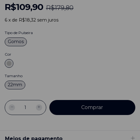
R$109,90
R$179,80
6
x
de
R$18,32
sem juros
Tipo de Pulseira
Gomos
Cor
Tamanho
22mm
Meios de pagamento