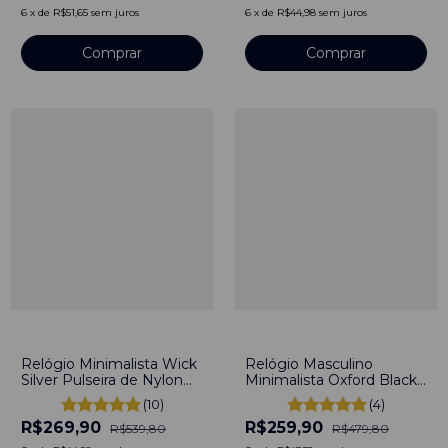
titânio
6
x
de
R$51,65
sem juros
6
x
de
R$44,98
sem juros
Comprar
Comprar
-
50
%
-
46
%
Relógio Minimalista Wick
Relógio Masculino
Silver Pulseira de Nylon
Minimalista Oxford Black
Nato Azul e Verde 40mm
Gold 40mm Aço
(10)
(4)
Aço Inoxidável banhado a
Inoxidável banhado a
R$269,90
R$259,90
titânio
titânio
R$539,80
R$479,80