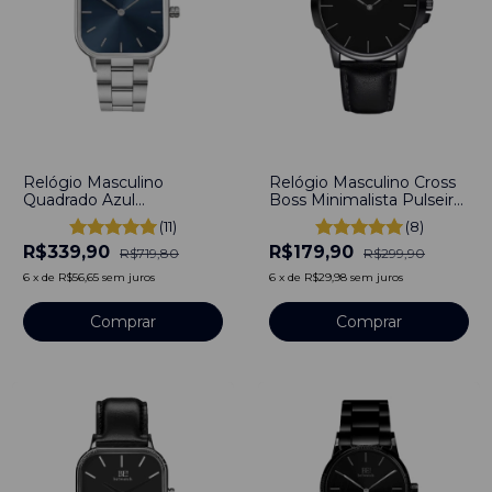
-
53
%
-
40
%
Relógio Masculino
Relógio Masculino Cross
Quadrado Azul
Boss Minimalista Pulseira
Minimalista Field Link
Couro 45mm Aço
(11)
(8)
Blue Fundo Azul Pulseira
Inoxidável banhado a
R$339,90
R$179,90
Prata 40mm Aço
titânio
R$719,80
R$299,90
Inoxidável banhado a
6
x
de
R$56,65
sem juros
6
x
de
R$29,98
sem juros
titânio
Comprar
Comprar