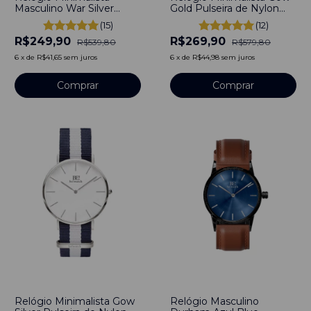
Masculino War Silver
Gold Pulseira de Nylon
Pulseira de Nylon Nato
Nato Azul e branco
(15)
(12)
Azul 40mm Aço
40mm Aço Inoxidável
R$249,90
R$269,90
Inoxidável banhado a
banhado a titânio
R$539,80
R$579,80
titânio
6
x
de
R$41,65
sem juros
6
x
de
R$44,98
sem juros
Comprar
Comprar
-
50
%
-
53
%
Relógio Minimalista Gow
Relógio Masculino