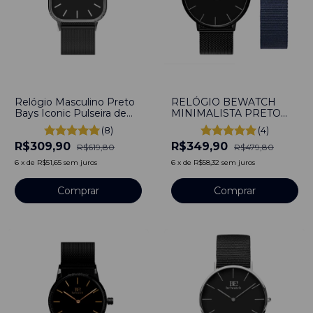
-
50
%
-
27
%
Relógio Masculino Preto
RELÓGIO BEWATCH
Bays Iconic Pulseira de
MINIMALISTA PRETO
Aço Preto 40mm
OXFORD FULL BLACK
(8)
(4)
Minimalista Aço
40MM + PULSEIRA
R$309,90
R$349,90
Inoxidável banhado a
NATO AZUL 20MM Aço
R$619,80
R$479,80
titânio
Inoxidável banhado a
6
x
de
R$51,65
sem juros
6
x
de
R$58,32
sem juros
titânio
Comprar
Comprar