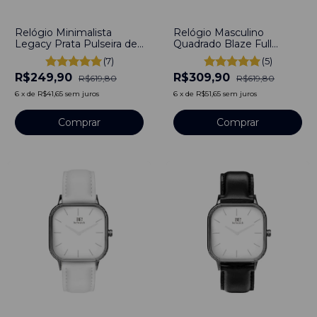
-
60
%
-
50
%
Relógio Minimalista
Relógio Masculino
Legacy Prata Pulseira de
Quadrado Blaze Full
Couro Preto 40mm Aço
Pulseira de Couro Marrom
(7)
(5)
Inoxidável banhado a
Legitimo 40mm
R$249,90
R$309,90
titânio
Minimalista Aço
R$619,80
R$619,80
Inoxidável banhado a
6
x
de
R$41,65
sem juros
6
x
de
R$51,65
sem juros
titânio
Comprar
Comprar