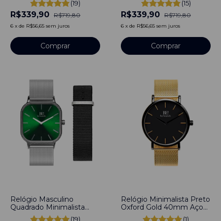
(19)
(15)
Preto Pulseira Prata
Prata 40mm Aço
R$339,90
R$339,90
40mm Aço Inoxidável
Inoxidável banhado a
R$719,80
R$719,80
banhado a titânio
titânio
6
x
de
R$56,65
sem juros
6
x
de
R$56,65
sem juros
Comprar
Comprar
-
29
%
-
52
%
Relógio Masculino
Relógio Minimalista Preto
Quadrado Minimalista
Oxford Gold 40mm Aço
Esmeralda Pulseira Prata
Inoxidável banhado a
(19)
(1)