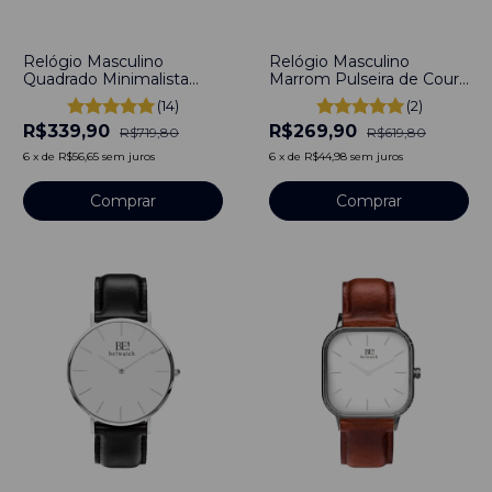
-
53
%
-
56
%
Relógio Masculino
Relógio Masculino
Quadrado Minimalista
Marrom Pulseira de Couro
Field Link Prata Fundo
Legacy Silver 40mm Aço
(14)
(2)
Prata Pulseira Prata
Inoxidável banhado a
R$339,90
R$269,90
40mm Aço Inoxidável
titânio
R$719,80
R$619,80
banhado a titânio
6
x
de
R$56,65
sem juros
6
x
de
R$44,98
sem juros
Comprar
Comprar