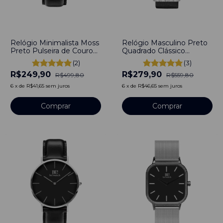
-
50
%
-
50
%
Relógio Minimalista Moss
Relógio Masculino Preto
Preto Pulseira de Couro
Quadrado Clássico
Preto 40mm Aço
Pulseira de Nylon Preto
(2)
(3)
Inoxidável banhado a
Classic Silver 40mm
R$249,90
R$279,90
titânio
Minimalista Aço
R$499,80
R$559,80
Inoxidável banhado a
6
x
de
R$41,65
sem juros
6
x
de
R$46,65
sem juros
titânio
Comprar
Comprar