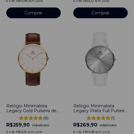
6
x
de
R$44,98
sem juros
6
x
de
R$43,32
sem juros
Comprar
Comprar
-
43
%
-
55
%
Relógio Minimalista
Relógio Minimalista
Legacy Gold Pulseira de
Legacy Prata Full Pulseira
Couro Marrom 40mm
Couro Branco 40mm Aço
(8)
(1)
Aço Inoxidável banhado a
Inoxidável banhado a
R$259,90
R$269,90
titânio
titânio
R$459,80
R$599,80
6
x
de
R$43,32
sem juros
6
x
de
R$44,98
sem juros