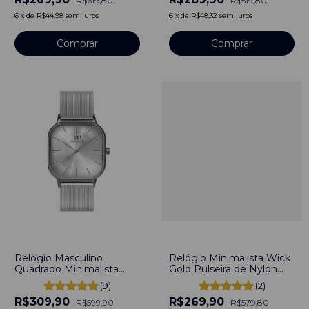
R$619,80
R$519,80
titânio
6
x
de
R$44,98
sem juros
6
x
de
R$48,32
sem juros
Comprar
Comprar
-
48
%
-
53
%
Relógio Masculino
Relógio Minimalista Wick
Quadrado Minimalista
Gold Pulseira de Nylon
Bays Unitone Silver
Nato Azul e Verde 40mm
(9)
(2)
Pulseira Prata 40mm Aço
Aço Inoxidável banhado a
R$309,90
R$269,90
Inoxidável banhado a
titânio
R$599,90
R$579,80