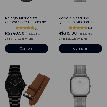
-
24
%
-
50
%
Relógio Minimalista
Relógio Masculino
Chrono Silver Pulseira de
Quadrado Minimalista
Couro Preto 40mm Aço
Square Ford Silver
(2)
(3)
Inoxidável banhado a
Pulseira Aço Prata 40mm
R$249,90
R$319,90
titânio
Aço Inoxidável banhado a
R$329,80
R$639,80
titânio
6
x
de
R$41,65
sem juros
6
x
de
R$53,32
sem juros
Comprar
Comprar