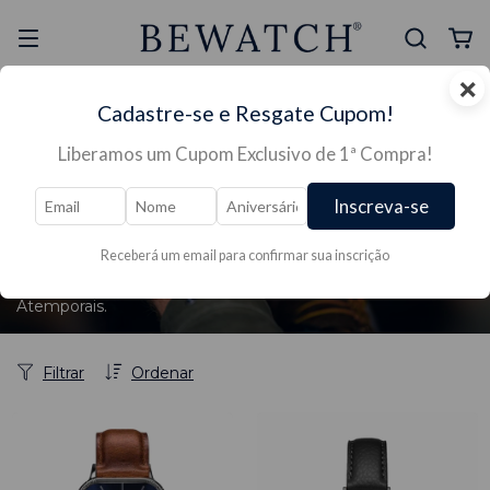
×
Selo Reclame Aqui
Ganhe Presente nas
Cadastre-se e Resgate Cupom!
Mais Segura
Lojas Físicas
Liberamos um Cupom Exclusivo de 1ª Compra!
Início
/
RELÓGIOS →
/
RELÓGIOS MASCULINOS →
Inscreva-se
RELÓGIOS MASCULINOS →
Receberá um email para confirmar sua inscrição
Linha Exclusiva de Relógios de Diversos tamanhos e
Modelos. Confira na Bewatch! Relógios Elegantes e
Atemporais.
Filtrar
Ordenar