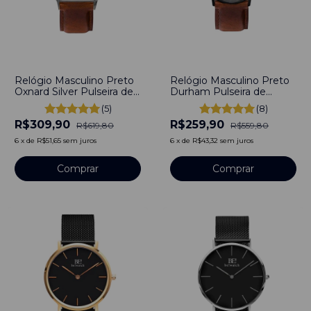
-
50
%
-
54
%
Relógio Masculino Preto
Relógio Masculino Preto
Oxnard Silver Pulseira de
Durham Pulseira de
Couro Marrom 40mm
Couro Marrom 40mm
(5)
(8)
Minimalista Aço
Minimalista Aço
R$309,90
R$259,90
Inoxidável banhado a
Inoxidável banhado a
R$619,80
R$559,80
titânio
titânio
6
x
de
R$51,65
sem juros
6
x
de
R$43,32
sem juros
Comprar
Comprar