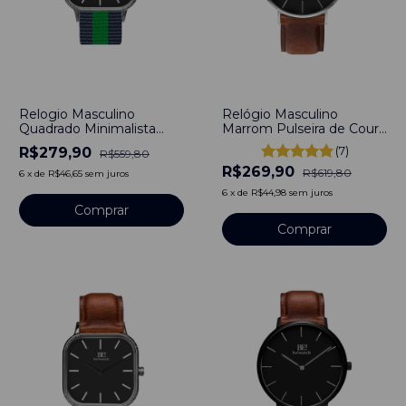
-
50
%
-
56
%
Relogio Masculino
Relógio Masculino
Quadrado Minimalista
Marrom Pulseira de Couro
Wick Classy Silver Pulseira
Legacy Black Silver
(7)
R$279,90
R$559,80
de Nylon Verde Nato
40mm Aço Inoxidável
R$269,90
40MM Aço Inoxidável
banhado a titânio
R$619,80
6
x
de
R$46,65
sem juros
banhado a titânio
6
x
de
R$44,98
sem juros
Comprar
Comprar