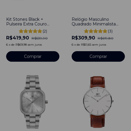
-
22
%
-
50
%
Kit Stones Black +
Relógio Masculino
Pulseira Extra Couro
Quadrado Minimalista
Bewatch Aço Inoxidável
Square Concord Silver
(2)
(3)
banhado a titânio
Pulseira Aço Prata 40mm
R$419,90
R$309,90
Aço Inoxidável banhado a
R$539,90
R$619,80
titânio
6
x
de
R$69,98
sem juros
6
x
de
R$51,65
sem juros
Comprar
Comprar