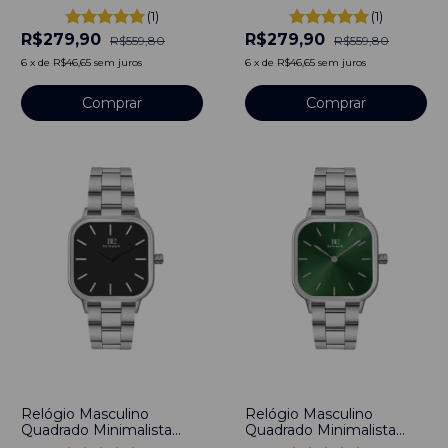
Pulseira de Nylon Nato
Wick Classy Pulseira de
(1)
(1)
Azul 40mm Aço
Nylon Azul e Verde
R$279,90
R$279,90
Inoxidável banhado a
40mm Aço Inoxidável
R$559,80
R$559,80
titânio
banhado a titânio
6
x
de
R$46,65
sem juros
6
x
de
R$46,65
sem juros
Comprar
Comprar
-
53
%
-
53
%
Relógio Masculino
Relógio Masculino
Quadrado Minimalista
Quadrado Minimalista
Field Link Preto Fundo
Field Link Green Pulseira