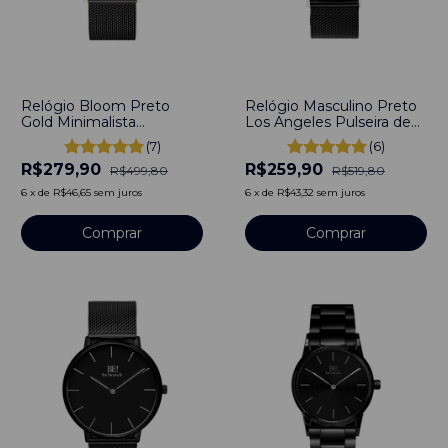
-
44
%
-
50
%
Relógio Bloom Preto
Relógio Masculino Preto
Gold Minimalista
Los Angeles Pulseira de
Masculino 40mm
Metal 40mm Minimalista
(7)
(6)
Bewatch Aço Inoxidável
Aço Inoxidável banhado a
R$279,90
R$259,90
banhado a titânio
titânio
R$499,80
R$519,80
6
x
de
R$46,65
sem juros
6
x
de
R$43,32
sem juros
Comprar
Comprar