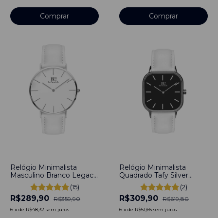
Comprar
Comprar
-
19
%
-
50
%
Relógio Minimalista
Relógio Minimalista
Masculino Branco Legacy
Quadrado Tafy Silver
Prata Pulseira de Couro
Pulseira de Couro Branco
(15)
(2)
Branco 40mm Aço
40mm Aço Inoxidável
R$289,90
R$309,90
Inoxidável banhado a
banhado a titânio
R$359,90
R$619,80
titânio
6
x
de
R$48,32
sem juros
6
x
de
R$51,65
sem juros