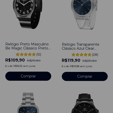
-
50
%
-
50
%
Relógio Preto Masculino
Relógio Transparente
Be Magic Clássico Preto
Clássico Azul Clear
Full Bewatch
Bewatch
(12)
(28)
R$109,90
R$119,90
R$219,80
R$239,80
6
x
de
R$18,32
sem juros
6
x
de
R$19,98
sem juros