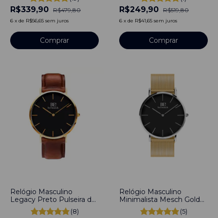
Silver 40mm + Pulseira
titânio
R$339,90
R$249,90
Nylon Nato 22mm Aço
R$479,80
R$519,80
Inoxidável banhado a
6
x
de
R$56,65
sem juros
6
x
de
R$41,65
sem juros
titânio
Comprar
Comprar
-
56
%
-
50
%
Relógio Masculino
Relógio Masculino
Legacy Preto Pulseira de
Minimalista Mesch Gold
Couro Marrom 40mm
Dourado Full Black
(8)
(5)
Aço Inoxidável banhado a
40mm Aço Inoxidável