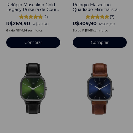
Relógio Masculino Gold
Relógio Masculino
Legacy Pulseira de Couro
Quadrado Minimalista
Preto 40mm Minimalista
Square Dallas Blue
(2)
(7)
Aço Inoxidável banhado a
Pulseira Couro Preto
R$269,90
R$309,90
titânio
40mm Aço Inoxidável
R$619,80
R$619,80
banhado a titânio
6
x
de
R$44,98
sem juros
6
x
de
R$51,65
sem juros
Comprar
Comprar
-
50
%
-
50
%