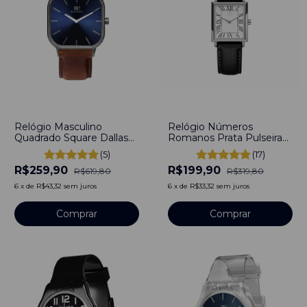
-
58
%
-
37
%
Relógio Masculino
Relógio Números
Quadrado Square Dallas
Romanos Prata Pulseira
Blue Light Azul Pulseira
Couro Preto
(5)
(17)
de Couro Marrom 40mm
R$259,90
R$199,90
Minimalista Aço
R$619,80
R$319,80
Inoxidável banhado a
6
x
de
R$43,32
sem juros
6
x
de
R$33,32
sem juros
titânio
Comprar
Comprar