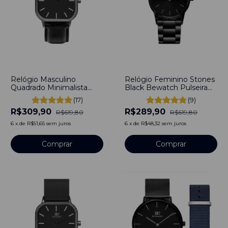
-
50
%
-
53
%
Relógio Masculino
Relógio Feminino Stones
Quadrado Minimalista
Black Bewatch Pulseira
Square Monterey Pulseira
Aço Inoxidável 40mm
(17)
(9)
Couro Preto 40mm - Aço
R$309,90
R$289,90
Inoxidável banhado a
R$619,80
R$619,80
titânio
6
x
de
R$51,65
sem juros
6
x
de
R$48,32
sem juros
Comprar
Comprar