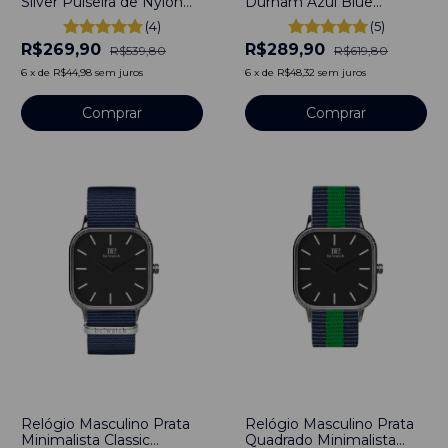
Silver Pulseira de Nylon
Durham Azul Blue
Nato Azul e branco
Minimalista Pulseira de
(4)
(5)
40mm Aço Inoxidável
Couro Marrom 40mm
R$269,90
R$289,90
banhado a titânio
Aço Inoxidável banhado a
R$539,80
R$619,80
titânio
6
x
de
R$44,98
sem juros
6
x
de
R$48,32
sem juros
Comprar
Comprar
-
50
%
-
50
%
Relógio Masculino Prata
Relógio Masculino Prata
Minimalista Classic
Quadrado Minimalista