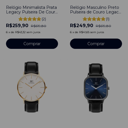
Relógio Minimalista Prata
Relógio Masculino Preto
Legacy Pulseira De Couro
Pulseira de Couro Legacy
Marrom 40mm
Prata 40mm Aço
(2)
(1)
Minimalista Aço
Inoxidável banhado a
R$259,90
R$249,90
Inoxidável banhado a
titânio
R$619,80
R$619,80
titânio
6
x
de
R$43,32
sem juros
6
x
de
R$41,65
sem juros
Comprar
Comprar
-
56
%
-
50
%