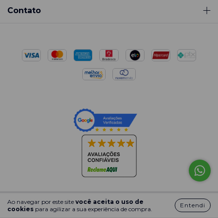
Contato
Ao navegar por este site
você aceita o uso de
Copyright bewatch - 19066514000178 - 2026. Todos os direitos
Entendi
cookies
para agilizar a sua experiência de compra.
reservados.