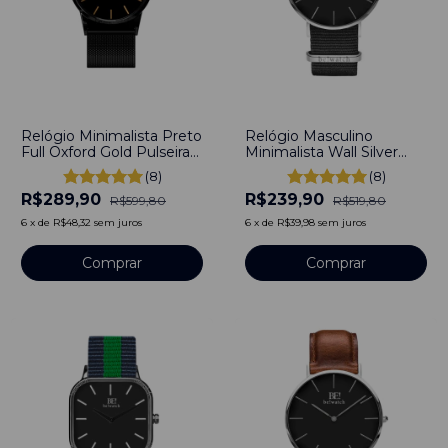
-
52
%
-
54
%
Relógio Minimalista Preto
Relógio Masculino
Full Oxford Gold Pulseira
Minimalista Wall Silver
de Aço Preto 40mm Aço
Pulseira Nylon Nato Preto
(8)
(8)
Inoxidável banhado a
40mm Aço Inoxidável
R$289,90
R$239,90
titânio
banhado a titânio
R$599,80
R$519,80
6
x
de
R$48,32
sem juros
6
x
de
R$39,98
sem juros
Comprar
Comprar