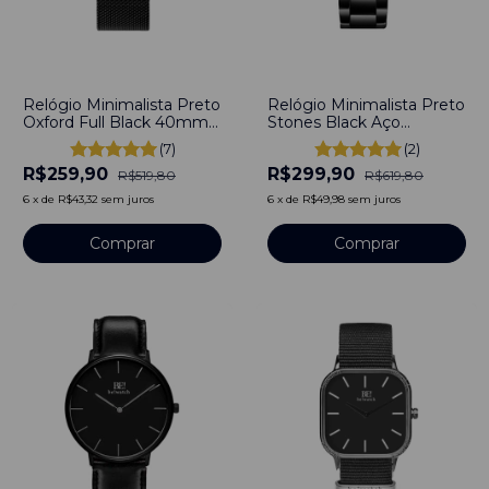
-
50
%
-
52
%
Relógio Minimalista Preto
Relógio Minimalista Preto
Oxford Full Black 40mm
Stones Black Aço
Aço Inoxidável banhado a
Inoxidável banhado a
(7)
(2)
titânio
titânio
R$259,90
R$299,90
R$519,80
R$619,80
6
x
de
R$43,32
sem juros
6
x
de
R$49,98
sem juros
Comprar
Comprar