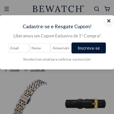
×
Selo Reclame Aqui
Ganhe Presente nas
Cadastre-se e Resgate Cupom!
Mais Segura
Lojas Físicas
Liberamos um Cupom Exclusivo de 1ª Compra!
Início
/
PULSEIRAS
/
Pulseira de Relógio tamanho 18mm
Pulseira de Relógio tamanho
Inscreva-se
18mm
Receberá um email para confirmar sua inscrição
Filtrar
Ordenar