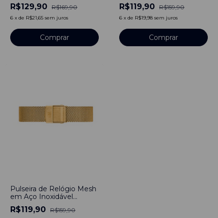
em Aço Inoxidável 18mm
18mm
R$129,90
R$119,90
R$169,90
R$159,90
6
x
de
R$21,65
sem juros
6
x
de
R$19,98
sem juros
Comprar
Comprar
-
25
%
Pulseira de Relógio Mesh
em Aço Inoxidável
Dourado 18mm
R$119,90
R$159,90