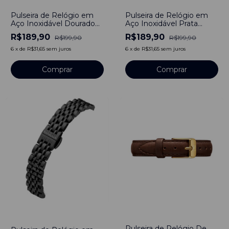
-
5
%
-
5
%
Pulseira de Relógio em
Pulseira de Relógio em
Aço Inoxidável Dourado
Aço Inoxidável Prata
18mm com engate
18mm com engate
R$189,90
R$189,90
R$199,90
R$199,90
rápido
rápido
6
x
de
R$31,65
sem juros
6
x
de
R$31,65
sem juros
Comprar
Comprar
-
24
%
-
10
%
Pulseira de Relógio De