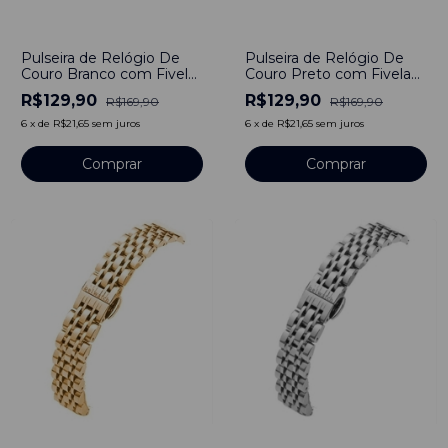
-
24
%
-
24
%
Pulseira de Relógio De
Pulseira de Relógio De
Couro Branco com Fivela
Couro Preto com Fivela
em Aço Inoxidável 18mm
em Aço Inoxidável 18mm
R$129,90
R$129,90
R$169,90
R$169,90
6
x
de
R$21,65
sem juros
6
x
de
R$21,65
sem juros
Comprar
Comprar