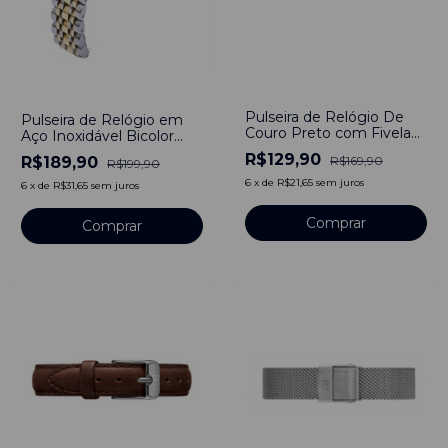
-
24
%
-
5
%
Pulseira de Relógio De
Pulseira de Relógio em
Couro Preto com Fivela
Aço Inoxidável Bicolor
em Aço Inoxidável 18mm
18mm com engate
R$129,90
R$189,90
R$169,90
R$199,90
rápido
6
x
de
R$21,65
sem juros
6
x
de
R$31,65
sem juros
Comprar
Comprar