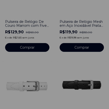
-
24
%
-
25
%
Pulseira de Relógio De
Pulseira de Relógio Mesh
Couro Marrom com Fivela
em Aço Inoxidável Prata
em Aço Inoxidável 18mm
18mm
R$129,90
R$119,90
R$169,90
R$159,90
6
x
de
R$21,65
sem juros
6
x
de
R$19,98
sem juros
Comprar
Comprar