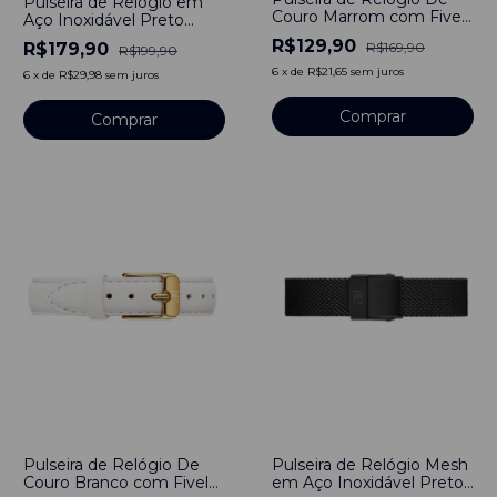
Pulseira de Relógio em
Couro Marrom com Fivela
Aço Inoxidável Preto
em Aço Inoxidável 18mm
18mm Com Engate
R$129,90
R$179,90
R$169,90
R$199,90
rápido
6
x
de
R$21,65
sem juros
6
x
de
R$29,98
sem juros
Comprar
Comprar
-
24
%
-
25
%
Pulseira de Relógio De
Pulseira de Relógio Mesh
Couro Branco com Fivela
em Aço Inoxidável Preto