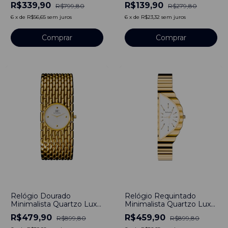
Line Aço Inoxidável
Bewatch
R$339,90
R$139,90
R$799,80
R$279,80
Banho em Titânio
6
x
de
R$56,65
sem juros
6
x
de
R$23,32
sem juros
Comprar
-
47
%
-
49
%
Relógio Dourado
Relógio Requintado
Minimalista Quartzo Luxo
Minimalista Quartzo Luxo
Dourado
Dourado
R$479,90
R$459,90
R$899,80
R$899,80