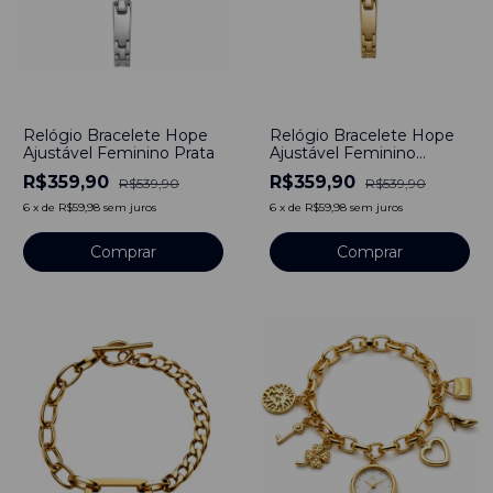
-
33
%
-
33
%
Relógio Bracelete Hope
Relógio Bracelete Hope
Ajustável Feminino Prata
Ajustável Feminino
Dourado
R$359,90
R$359,90
R$539,90
R$539,90
6
x
de
R$59,98
sem juros
6
x
de
R$59,98
sem juros