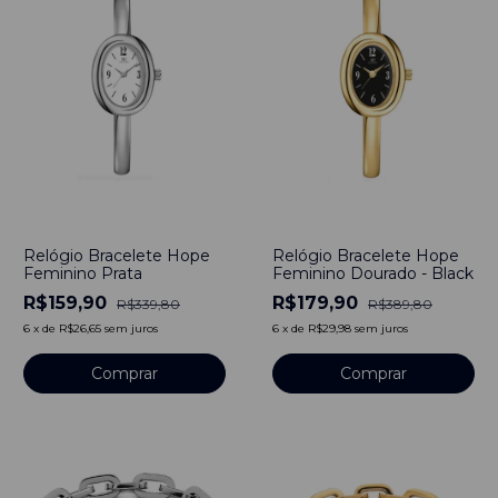
-
53
%
-
54
%
Relógio Bracelete Hope
Relógio Bracelete Hope
Feminino Prata
Feminino Dourado - Black
R$159,90
R$179,90
R$339,80
R$389,80
6
x
de
R$26,65
sem juros
6
x
de
R$29,98
sem juros