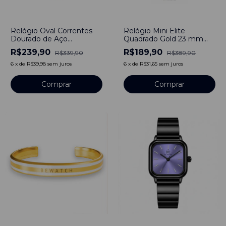
-
29
%
-
51
%
Relógio Oval Correntes
Relógio Mini Elite
Dourado de Aço
Quadrado Gold 23 mm
Inoxidável
Couro
R$239,90
R$189,90
R$339,90
R$389,90
6
x
de
R$39,98
sem juros
6
x
de
R$31,65
sem juros
Comprar
Comprar