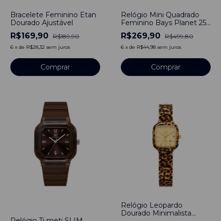
-
11
%
-
46
%
Bracelete Feminino Etan
Relógio Mini Quadrado
Dourado Ajustável
Feminino Bays Planet 25
mm - Aço Inoxidável
R$169,90
R$269,90
R$189,90
R$499,80
6
x
de
R$28,32
sem juros
6
x
de
R$44,98
sem juros
Comprar
Relógio Leopardo
-
55
%
Dourado Minimalista
Relógio Ti meti SLIM