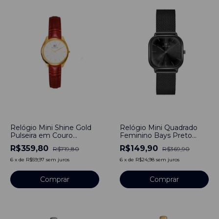
-
50
%
-
59
%
Relógio Mini Shine Gold
Relógio Mini Quadrado
Pulseira em Couro
Feminino Bays Preto
Brilhante Red
30mm - Aço Inoxidável
R$359,80
R$149,90
R$719,80
R$369,90
6
x
de
R$59,97
sem juros
6
x
de
R$24,98
sem juros
Comprar
Comprar