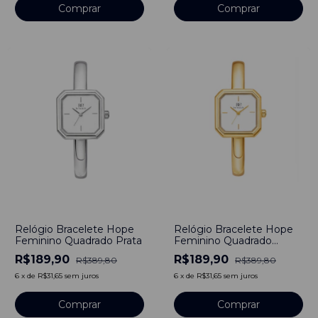
Comprar
Comprar
-
51
%
-
51
%
Relógio Bracelete Hope
Relógio Bracelete Hope
Feminino Quadrado Prata
Feminino Quadrado
Dourado
R$189,90
R$189,90
R$389,80
R$389,80
6
x
de
R$31,65
sem juros
6
x
de
R$31,65
sem juros