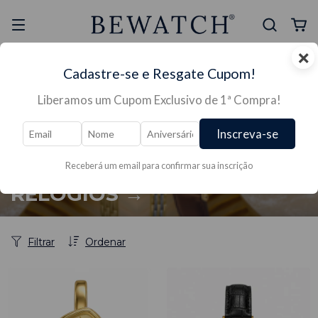
×
Selo Reclame Aqui
Ganhe Presente nas
Cadastre-se e Resgate Cupom!
Mais Segura
Lojas Físicas
Liberamos um Cupom Exclusivo de 1ª Compra!
Inscreva-se
Receberá um email para confirmar sua inscrição
Início
/
RELÓGIOS →
RELÓGIOS →
Filtrar
Ordenar