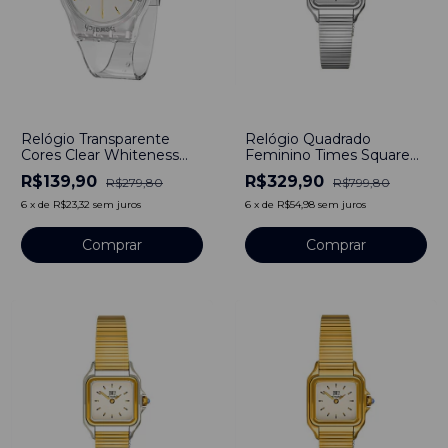
-
59
%
-
50
%
Relógio Quadrado
Relógio Transparente
Feminino Times Square
Cores Clear Whiteness
Line Prata Aço Inoxidável
Dourado Bewatch
R$329,90
R$139,90
R$799,80
R$279,80
Banho em Titânio
6
x
de
R$54,98
sem juros
6
x
de
R$23,32
sem juros
Comprar