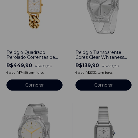
-
36
%
-
50
%
Relógio Quadrado
Relógio Transparente
Perolado Correntes de
Cores Clear Whiteness
Aço Inoxidável Dourado
Prata Bewatch
R$449,90
R$139,90
R$699,80
R$279,80
6
x
de
R$74,98
sem juros
6
x
de
R$23,32
sem juros
Comprar