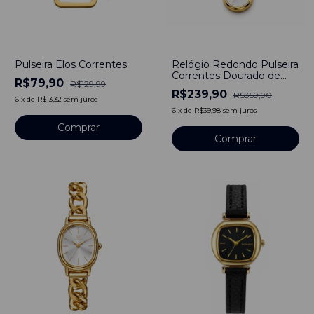
-
39
%
-
33
%
Pulseira Elos Correntes
Relógio Redondo Pulseira
Correntes Dourado de
R$79,90
R$129,99
Aço Inoxidável
R$239,90
R$359,90
6
x
de
R$13,32
sem juros
6
x
de
R$39,98
sem juros
Comprar