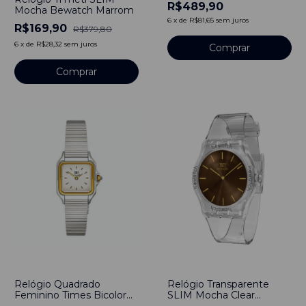
Quartzo Luxo
R$489,90
Mocha Bewatch Marrom
6
x
de
R$81,65
sem juros
R$169,90
R$379,80
6
x
de
R$28,32
sem juros
-
58
%
-
50
%
Relógio Quadrado
Relógio Transparente
Feminino Times Bicolor
SLIM Mocha Clear