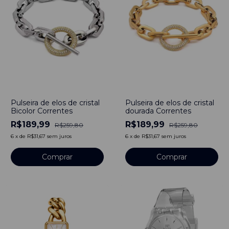
-
27
%
-
27
%
Pulseira de elos de cristal
Pulseira de elos de cristal
Bicolor Correntes
dourada Correntes
R$189,99
R$189,99
R$259,80
R$259,80
6
x
de
R$31,67
sem juros
6
x
de
R$31,67
sem juros