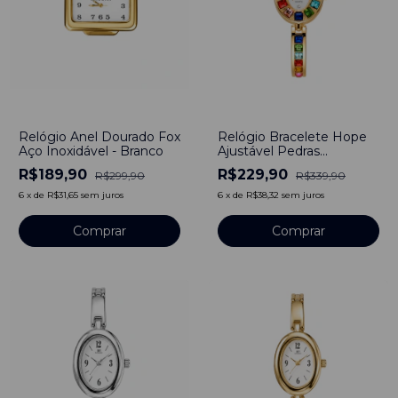
-
37
%
-
32
%
Relógio Anel Dourado Fox
Relógio Bracelete Hope
Aço Inoxidável - Branco
Ajustável Pedras
Feminino Dourado
R$189,90
R$229,90
R$299,90
R$339,90
6
x
de
R$31,65
sem juros
6
x
de
R$38,32
sem juros