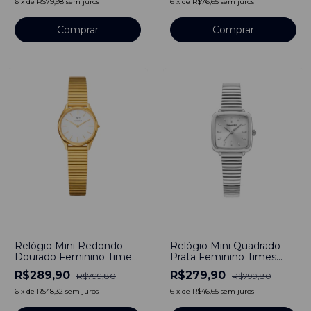
6
x
de
R$79,98
sem juros
6
x
de
R$76,65
sem juros
-
64
%
-
65
%
Relógio Mini Redondo
Relógio Mini Quadrado
Dourado Feminino Times
Prata Feminino Times
Square Line Gold Aço
Square Line Aço
R$289,90
R$279,90
R$799,80
R$799,80
Inoxidável Banho em
Inoxidável Banho em
Titânio
Titânio
6
x
de
R$48,32
sem juros
6
x
de
R$46,65
sem juros