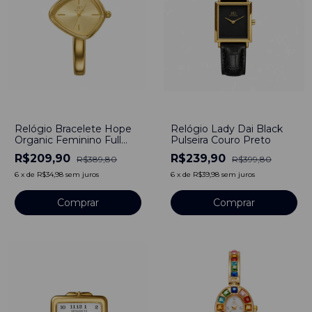
-
46
%
-
40
%
Relógio Bracelete Hope
Relógio Lady Dai Black
Organic Feminino Full
Pulseira Couro Preto
Dourado
R$209,90
R$239,90
R$389,80
R$399,80
6
x
de
R$34,98
sem juros
6
x
de
R$39,98
sem juros
Comprar