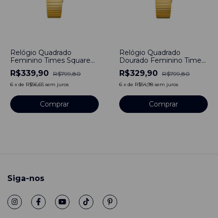
-
58
%
-
59
%
Relógio Quadrado
Relógio Quadrado
Feminino Times Square
Dourado Feminino Times
Bicolor Line Aço
Square Line Gold Aço
R$339,90
R$329,90
R$799,80
R$799,80
Inoxidável Banho em
Inoxidável Banho em
Titânio
Titânio
6
x
de
R$56,65
sem juros
6
x
de
R$54,98
sem juros
Comprar
Comprar
Siga-nos