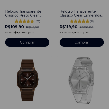
-
50
%
-
50
%
Relógio Transparente
Relógio Transparente
Clássico Preto Clear
Clássico Clear Esmeralda
Bewatch
Bewatch
(59)
(11)
R$109,90
R$119,90
R$219,80
R$239,80
6
x
de
R$18,32
sem juros
6
x
de
R$19,98
sem juros