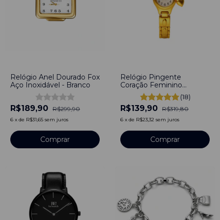
-
37
%
-
56
%
Relógio Anel Dourado Fox
Relógio Pingente
Aço Inoxidável - Branco
Coração Feminino
Dourado
(18)
R$189,90
R$139,90
R$299,90
R$319,80
6
x
de
R$31,65
sem juros
6
x
de
R$23,32
sem juros