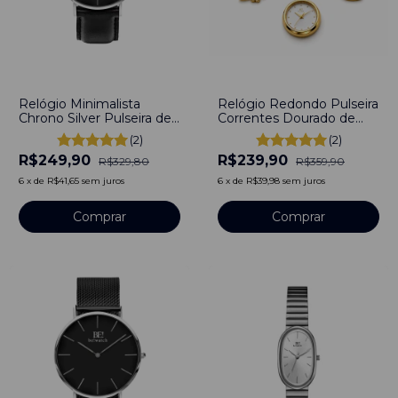
-
24
%
-
33
%
Relógio Minimalista
Relógio Redondo Pulseira
Chrono Silver Pulseira de
Correntes Dourado de
Couro Preto 40mm Aço
Aço Inoxidável
(2)
(2)
Inoxidável banhado a
R$249,90
R$239,90
titânio
R$329,80
R$359,90
6
x
de
R$41,65
sem juros
6
x
de
R$39,98
sem juros
Comprar
Comprar