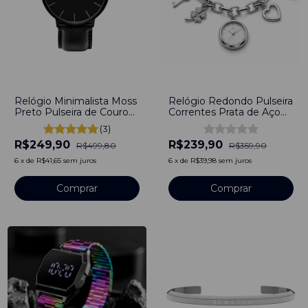
-
50
%
-
33
%
Relógio Minimalista Moss
Relógio Redondo Pulseira
Preto Pulseira de Couro
Correntes Prata de Aço
Preto 40mm Aço
Inoxidável
(3)
Inoxidável banhado a
R$249,90
R$239,90
titânio
R$499,80
R$359,90
6
x
de
R$41,65
sem juros
6
x
de
R$39,98
sem juros
Comprar
Comprar