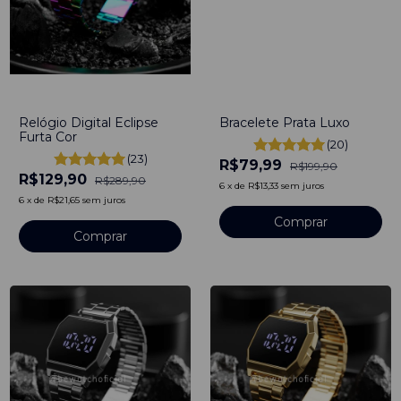
-
55
%
-
60
%
Relógio Digital Eclipse
Bracelete Prata Luxo
Furta Cor
(20)
(23)
R$79,99
R$199,90
R$129,90
R$289,90
6
x
de
R$13,33
sem juros
6
x
de
R$21,65
sem juros