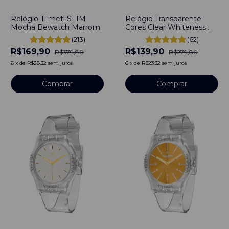
-
55
%
-
50
%
Relógio Ti meti SLIM
Relógio Transparente
Mocha Bewatch Marrom
Cores Clear Whiteness
Prata Bewatch
(213)
(62)
R$169,90
R$139,90
R$379,80
R$279,80
6
x
de
R$28,32
sem juros
6
x
de
R$23,32
sem juros
-
50
%
-
50
%