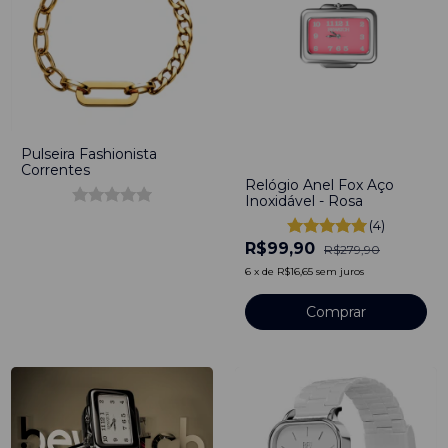
Pulseira Fashionista
-
64
%
Correntes
Relógio Anel Fox Aço
Inoxidável - Rosa
(4)
R$99,90
R$279,90
6
x
de
R$16,65
sem juros
Comprar