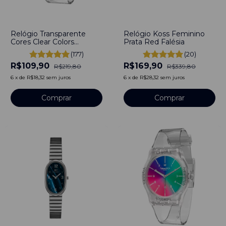
-
50
%
-
50
%
Relógio Transparente
Relógio Koss Feminino
Cores Clear Colors
Prata Red Falésia
Bewatch
(177)
(20)
R$109,90
R$169,90
R$219,80
R$339,80
6
x
de
R$18,32
sem juros
6
x
de
R$28,32
sem juros