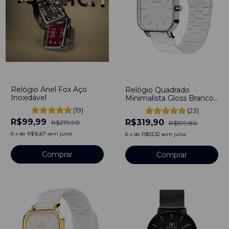
-
64
%
-
47
%
Relógio Anel Fox Aço
Relógio Quadrado
Inoxidável
Minimalista Gloss Branco
Aço Inoxidável 40mm
(19)
(23)
R$99,99
R$319,90
R$279,90
R$599,80
6
x
de
R$16,67
sem juros
6
x
de
R$53,32
sem juros
Comprar
Comprar