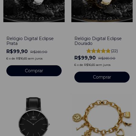
-
63
%
-
63
%
Relógio Digital Eclipse
Relógio Digital Eclipse
Prata
Dourado
(22)
R$99,90
R$269,90
R$99,90
R$269,90
6
x
de
R$16,65
sem juros
6
x
de
R$16,65
sem juros