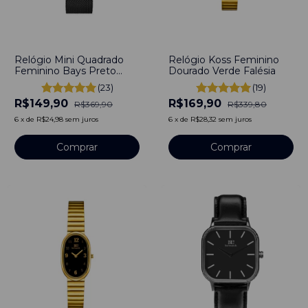
-
59
%
-
50
%
Relógio Mini Quadrado
Relógio Koss Feminino
Feminino Bays Preto
Dourado Verde Falésia
30mm - Aço Inoxidável
(23)
(19)
R$149,90
R$169,90
R$369,90
R$339,80
6
x
de
R$24,98
sem juros
6
x
de
R$28,32
sem juros
Comprar