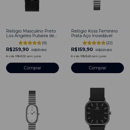
-
50
%
-
52
%
Relógio Masculino Preto
Relógio Koss Feminino
Los Angeles Pulseira de
Prata Aço Inoxidável
Metal 40mm Minimalista
(6)
(22)
Aço Inoxidável banhado a
R$259,90
R$159,90
titânio
R$519,80
R$329,80
6
x
de
R$43,32
sem juros
6
x
de
R$26,65
sem juros
Comprar