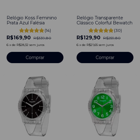
-
50
%
-
50
%
Relógio Koss Feminino
Relógio Transparente
Prata Azul Falésia
Clássico Colorful Bewatch
(14)
(30)
R$169,90
R$129,90
R$339,80
R$259,80
6
x
de
R$28,32
sem juros
6
x
de
R$21,65
sem juros