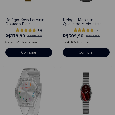
-
47
%
-
50
%
Relógio Koss Feminino
Relógio Masculino
Dourado Black
Quadrado Minimalista
Square Monterey Pulseira
(19)
(17)
Couro Preto 40mm - Aço
R$179,90
R$309,90
Inoxidável banhado a
R$339,80
R$619,80
titânio
6
x
de
R$29,98
sem juros
6
x
de
R$51,65
sem juros
Comprar