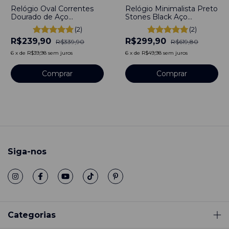
Relógio Oval Correntes
Relógio Minimalista Preto
Dourado de Aço
Stones Black Aço
Inoxidável
Inoxidável banhado a
(2)
(2)
titânio
R$239,90
R$299,90
R$339,90
R$619,80
6
x
de
R$39,98
sem juros
6
x
de
R$49,98
sem juros
Comprar
Comprar
Siga-nos
Categorias