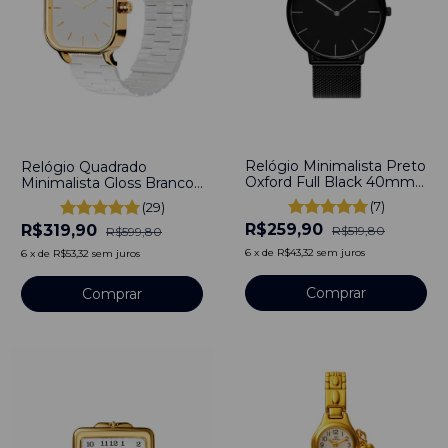
-
50
%
-
47
%
Relógio Minimalista Preto
Relógio Quadrado
Oxford Full Black 40mm
Minimalista Gloss Branco
Aço Inoxidável banhado a
Bewatch Aço Inoxidável
(7)
(29)
titânio
40mm
R$259,90
R$319,90
R$519,80
R$599,80
6
x
de
R$43,32
sem juros
6
x
de
R$53,32
sem juros
Comprar
Comprar