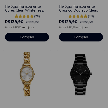
Relógio Transparente
Relógio Transparente
Cores Clear Whiteness
Clássico Dourado Clear
Dourado Bewatch
Bewatch
(76)
(28)
R$139,90
R$129,90
R$279,80
R$259,80
6
x
de
R$23,32
sem juros
6
x
de
R$21,65
sem juros
-
29
%
-
52
%