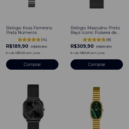
-
44
%
-
50
%
Relógio Koss Feminino
Relógio Masculino Preto
Prata Números
Bays Iconic Pulseira de
Aço Preto 40mm
(14)
(8)
Minimalista Aço
R$189,90
R$309,90
Inoxidável banhado a
R$339,80
R$619,80
titânio
6
x
de
R$31,65
sem juros
6
x
de
R$51,65
sem juros
Comprar