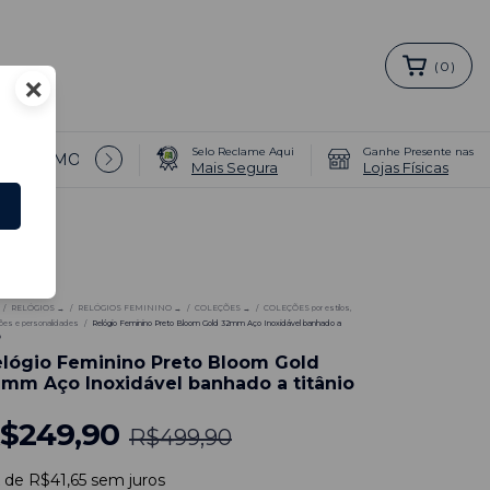
(
0
)
×
Selo Reclame Aqui
Ganhe Presente nas
T/PROMOÇÕES 🔥 →
COMO COMPRAR PULSEIRAS EXTR
Mais Segura
Lojas Físicas
0
%
/
RELÓGIOS →
/
RELÓGIOS FEMININO →
/
COLEÇÕES →
/
COLEÇÕES por estilos,
ões e personalidades
/
Relógio Feminino Preto Bloom Gold 32mm Aço Inoxidável banhado a
o
lógio Feminino Preto Bloom Gold
mm Aço Inoxidável banhado a titânio
$249,90
R$499,90
x
de
R$41,65
sem juros