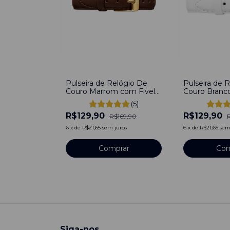
-
24
%
-
24
%
Pulseira de Relógio De
Pulseira de 
Couro Marrom com Fivela
Couro Branc
em Aço Inoxidável 16mm
em Aço Inox
(5)
R$129,90
R$129,90
R$169,90
6
x
de
R$21,65
sem juros
6
x
de
R$21,65
sem
Comprar
Com
Siga-nos