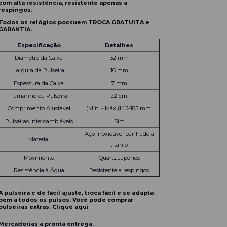
com alta resistência, resistente apenas a
respingos.
Todos os relógios possuem TROCA GRATUITA e
GARANTIA.
Especificação
Detalhes
Diâmetro da Caixa
32 mm
Largura da Pulseira
16 mm
Espessura da Caixa
7 mm
Tamanho da Pulseira
22 cm
Comprimento Ajustavel
(Mín. - Máx.)145-185 mm
Pulseiras
Intercambiáveis
Sim
Aço inoxidável
banhado a
Material
titânio
Movimento
Quartz Japonês
Resistência à Água
Resistente a respingos
A pulseira é de fácil ajuste, troca fácil e se adapta
bem a todos os pulsos. Você pode comprar
pulseiras extras.
Clique aqui
Mercadorias a pronta entrega.