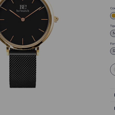
Co
Tip
M
Fo