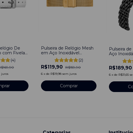
-
25
%
-
10
%
Relógio De
Pulseira de Relógio Mesh
Pulseira de
o com Fivela
em Aço Inoxidável
Aço Inoxidá
idável 16mm
Dourado 16mm
16mm Com
(4)
(2)
Rápido
R$119,90
R$189,9
R$169,90
R$159,90
 juros
6
x
de
R$19,98
sem juros
6
x
de
R$31,65
se
prar
Comprar
Co
Categorias
Institucio