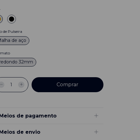
r
o de Pulseira
alha de aço
rmato
Redondo 32mm
Meios de pagamento
Meios de envio