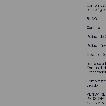
Como ajusta
seu relógio
BLOG
Contato
Política de 
Política Pri
Trocas e D
Junte-se a
Comunidad
Embaixado
Como rastr
pedido
VENDA RE
PERSONAL
SUA MARC