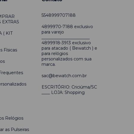
5548999707188
MPRAR
 EXTRAS
4899970-7188 exclusivo
para varejo
( KIT
_______________________
4899918-3913 exclusivo
para atacado ( Bewatch ) e
s Físicas
para relógios
personalizados com sua
os
marca.
Frequentes
sac@bewatch.com.br
rsonalizados
ESCRITÓRIO: Criciúma/SC
____ LOJA: Shopping
s Relógios
r as Pulseiras