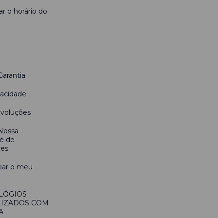
r o horário do
Garantia
vacidade
evoluções
 Nossa
e de
res
ear o meu
LÓGIOS
IZADOS COM
A