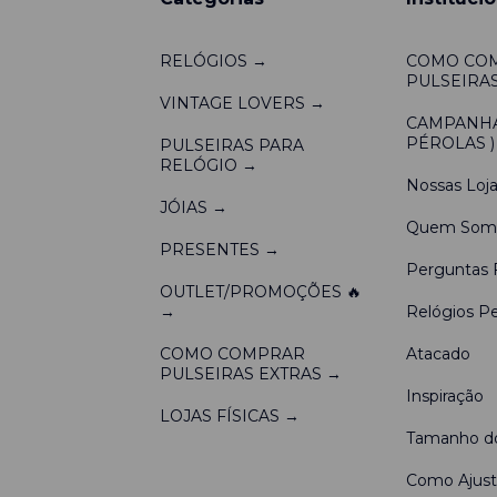
RELÓGIOS →
COMO CO
PULSEIRAS
VINTAGE LOVERS →
CAMPANHA 
PÉROLAS )
PULSEIRAS PARA
RELÓGIO →
Nossas Loja
JÓIAS →
Quem Som
PRESENTES →
Perguntas 
OUTLET/PROMOÇÕES 🔥
→
Relógios Pe
COMO COMPRAR
Atacado
PULSEIRAS EXTRAS →
Inspiração
LOJAS FÍSICAS →
Tamanho do
Como Ajusta