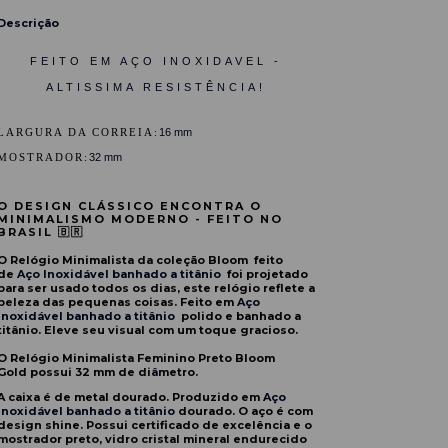
Descrição
FEITO EM AÇO INOXIDAVEL -
ALTISSIMA RESISTÊNCIA!
LARGURA DA CORREIA:
16 mm
MOSTRADOR:
32 mm
O DESIGN CLÁSSICO ENCONTRA O
MINIMALISMO MODERNO
-
FEITO NO
BRASIL 🇧🇷
O Relógio Minimalista da coleção Bloom
feito
de
Aço Inoxidável banhado a titânio ​
foi projetado
para ser usado todos os dias, este relógio reflete a
beleza das pequenas coisas. Feito em
Aço
Inoxidável banhado a titânio
polido e banhado a
titânio. Eleve seu visual com um toque gracioso.
O Relógio Minimalista Feminino Preto Bloom
Gold possui 32 mm de di
â
metro.
A caixa é de metal dourado. Produzido em
Aço
Inoxidável banhado a titânio
dourado. O aço é com
design shine. Possui certificado de excelência e o
mostrador preto, vidro cristal mineral endurecido