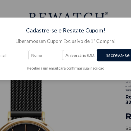
Cadastre-se e Resgate Cupom!
Liberamos um Cupom Exclusivo de 1ª Compra!
S PARA RELÓGIO →
JÓIAS →
PRESENTES →
OUTLE
Inscreva-se
Receberá um email para confirmar sua inscrição
-
5
Início
ocasi
titâni
Re
32
R
6