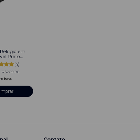
 Relógio em
vel Preto
 Engate
(4)
0
R$209,90
m juros
mprar
nal
Contato