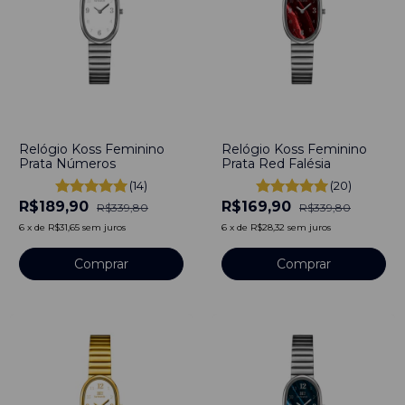
-
44
%
-
50
%
Relógio Koss Feminino
Relógio Koss Feminino
Prata Números
Prata Red Falésia
(14)
(20)
R$189,90
R$169,90
R$339,80
R$339,80
6
x
de
R$31,65
sem juros
6
x
de
R$28,32
sem juros