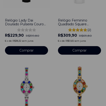
-
42
%
-
50
%
Relógio Lady Dai
Relógio Feminino
Dourado Pulseira Couro
Quadrado Square
Preto
Minimalista Sunnyvale
(2)
Pulseira de Couro 40mm
R$229,90
R$309,90
Aço Inoxidável
R$399,80
R$619,80
6
x
de
R$38,32
sem juros
6
x
de
R$51,65
sem juros
Comprar
Comprar