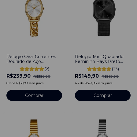
-
29
%
-
59
%
Relógio Oval Correntes
Relógio Mini Quadrado
Dourado de Aço
Feminino Bays Preto
Inoxidável
30mm - Aço Inoxidável
(2)
(23)
R$239,90
R$149,90
R$339,90
R$369,90
6
x
de
R$39,98
sem juros
6
x
de
R$24,98
sem juros
Comprar
Comprar