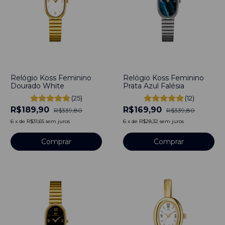
-
44
%
-
50
%
Relógio Koss Feminino
Relógio Koss Feminino
Dourado White
Prata Azul Falésia
(25)
(12)
R$189,90
R$169,90
R$339,80
R$339,80
6
x
de
R$31,65
sem juros
6
x
de
R$28,32
sem juros