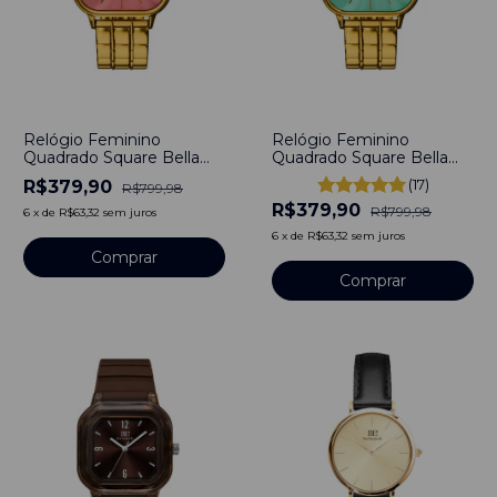
-
53
%
-
53
%
Relógio Feminino
Relógio Feminino
Quadrado Square Bella
Quadrado Square Bella
Colors Rosa Gold Aço
Colors Turquesa Gold Aço
(17)
R$379,90
R$799,98
Inoxidável banhado a
Inoxidável banhado a
R$379,90
titânio
titânio
R$799,98
6
x
de
R$63,32
sem juros
6
x
de
R$63,32
sem juros
Comprar
Comprar