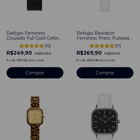
-
52
%
-
48
%
Relógio Feminino
Relógio Bewatch
Dourado Full Gold Oxford
Feminino Preto Pulseira
Pulseira de Metal Full
De Couro Branco Petite
(16)
(17)
Black 40mm Minimalista
Full Black 32mm Aço
R$249,90
R$269,90
de Aço Inoxidável
Inoxidável banhado a
R$519,80
R$515,60
banhado a titânio
titânio
6
x
de
R$41,65
sem juros
6
x
de
R$44,98
sem juros
Comprar
Comprar