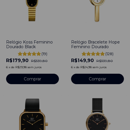
-
47
%
-
56
%
Relógio Koss Feminino
Relógio Bracelete Hope
Dourado Black
Feminino Dourado
(19)
(128)
R$179,90
R$149,90
R$339,80
R$339,80
6
x
de
R$29,98
sem juros
6
x
de
R$24,98
sem juros