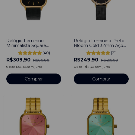
-
50
%
-
50
%
Relógio Feminino
Relógio Feminino Preto
Minimalista Square
Bloom Gold 32mm Aço
Bloom Preto e Gold
Inoxidável banhado a
(40)
(21)
40mm Aço Inoxidável
titânio
R$309,90
R$249,90
banhado a titânio
R$619,80
R$499,90
6
x
de
R$51,65
sem juros
6
x
de
R$41,65
sem juros
Comprar
Comprar