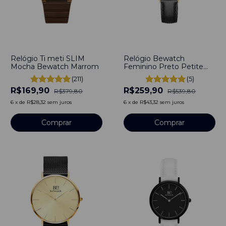
-
55
%
-
52
%
Relógio Ti meti SLIM
Relógio Bewatch
Mocha Bewatch Marrom
Feminino Preto Petite
Full Gold 32mm Aço
(211)
(5)
Inoxidável banhado a
R$169,90
R$259,90
titânio
R$379,80
R$539,80
6
x
de
R$28,32
sem juros
6
x
de
R$43,32
sem juros
Comprar