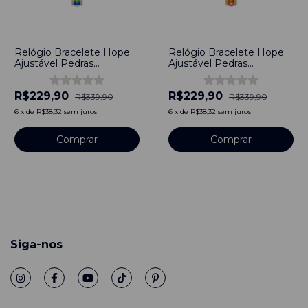
-
32
%
-
32
%
Relógio Bracelete Hope
Relógio Bracelete Hope
Ajustável Pedras
Ajustável Pedras
Feminino Prata
Feminino Dourado
R$229,90
R$229,90
R$339,90
R$339,90
6
x
de
R$38,32
sem juros
6
x
de
R$38,32
sem juros
Siga-nos