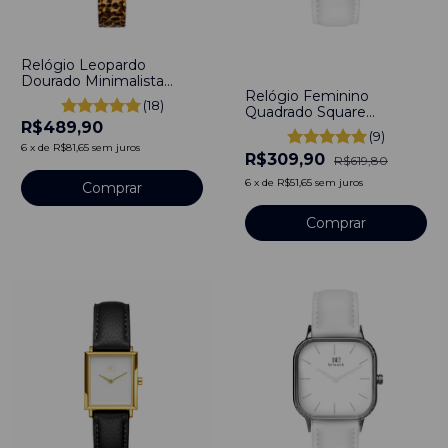
Relógio Leopardo
-
50
%
Dourado Minimalista
Relógio Feminino
Quartzo Luxo
(18)
Quadrado Square
R$489,90
Minimalista Tafy Pulseira
(9)
Couro Branco Aço
6
x
de
R$81,65
sem juros
R$309,90
inoxidável 40mm
R$619,80
6
x
de
R$51,65
sem juros
Comprar