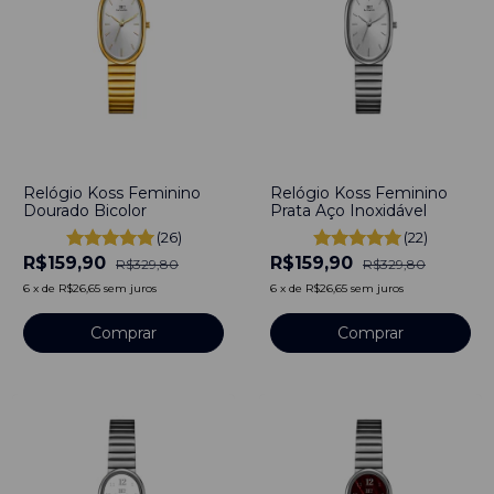
-
52
%
-
52
%
Relógio Koss Feminino
Relógio Koss Feminino
Dourado Bicolor
Prata Aço Inoxidável
(26)
(22)
R$159,90
R$159,90
R$329,80
R$329,80
6
x
de
R$26,65
sem juros
6
x
de
R$26,65
sem juros