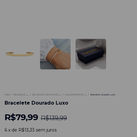
-
43
%
Início
/
RELÓGIOS →
/
RELÓGIOS FEMININO →
/
LANÇAMENTOS →
/
Bracelete Dourado Luxo
Bracelete Dourado Luxo
R$79,99
R$139,99
6
x
de
R$13,33
sem juros