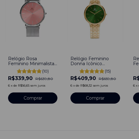
-
47
%
-
38
%
-
4
Relógio Rosa
Relógio Feminino
Re
Feminino Minimalista
Donna Icônico
Fe
Loop Rosé Silver
Esmeralda Pulseira
Sq
(10)
(15)
Pulseira Prata 40mm
Dourado 32mm Aço
In
R$339,90
R$409,90
R
Aço Inoxidável
Inoxidável banhado a
Ti
R$639,80
R$659,80
banhado a titânio
titânio
6
x
de
R$56,65
sem juros
6
x
de
R$68,32
sem juros
6
x
Comprar
Comprar