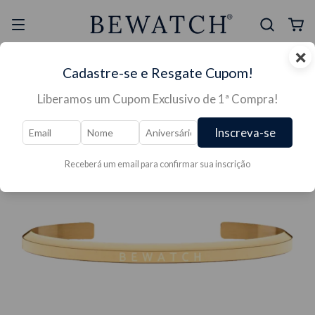
×
Selo Reclame Aqui
Ganhe Presente nas
Cadastre-se e Resgate Cupom!
Mais Segura
Lojas Físicas
Liberamos um Cupom Exclusivo de 1ª Compra!
Inscreva-se
Receberá um email para confirmar sua inscrição