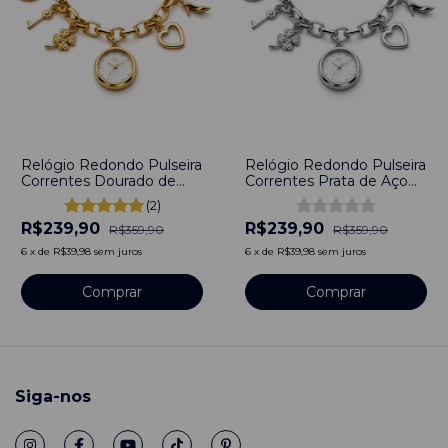
-
33
%
-
33
%
Relógio Redondo Pulseira
Relógio Redondo Pulseira
Correntes Dourado de
Correntes Prata de Aço
Aço Inoxidável
Inoxidável
(2)
R$239,90
R$239,90
R$359,90
R$359,90
6
x
de
R$39,98
sem juros
6
x
de
R$39,98
sem juros
Comprar
Comprar
Siga-nos