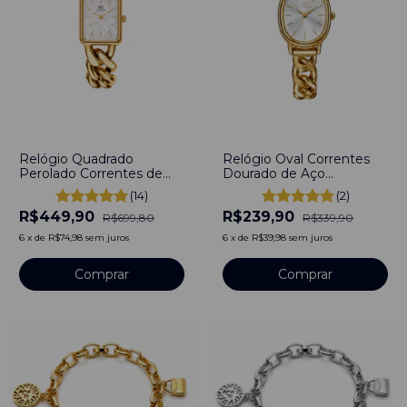
-
36
%
-
29
%
Relógio Quadrado
Relógio Oval Correntes
Perolado Correntes de
Dourado de Aço
Aço Inoxidável Dourado
Inoxidável
(14)
(2)
R$449,90
R$239,90
R$699,80
R$339,90
6
x
de
R$74,98
sem juros
6
x
de
R$39,98
sem juros
Comprar
Comprar