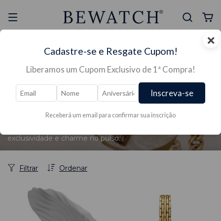
×
Selo Reclame Aqui
Ganhe Presente nas
Cadastre-se e Resgate Cupom!
Mais Segura
Lojas Físicas
Liberamos um Cupom Exclusivo de 1ª Compra!
Início
/
RELÓGIOS →
/
RELÓGIOS FEMININO →
/
RELÓGIO FEMININO LUXO→
/
→ Coleção Correntes
Inscreva-se
→ Coleção Correntes
Receberá um email para confirmar sua inscrição
Descubra relógios quadrados e ovais com design perolado e
correntes sofisticadas. Perfeitos para quem busca
exclusividade e charme no pulso.
Filtrar
Ordenar