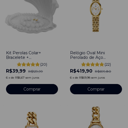
-
69
%
-
40
%
Kit Perolas Colar+
Relógio Oval Mini
Bracelete +
Perolado de Aço
Brinco+Concha
Inoxidável Dourado
(20)
(22)
R$39,99
R$419,90
R$129,99
R$699,80
6
x
de
R$6,67
sem juros
6
x
de
R$69,98
sem juros
Comprar