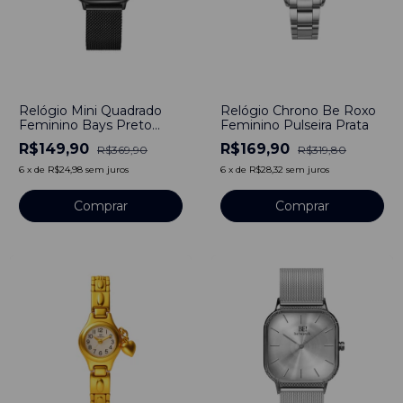
-
59
%
-
47
%
Relógio Mini Quadrado
Relógio Chrono Be Roxo
Feminino Bays Preto
Feminino Pulseira Prata
30mm - Aço Inoxidável
R$149,90
R$169,90
R$369,90
R$319,80
6
x
de
R$24,98
sem juros
6
x
de
R$28,32
sem juros
Comprar
Comprar