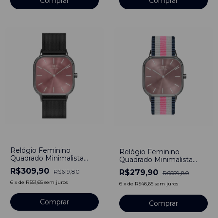
Comprar
Comprar
-
50
%
-
50
%
Relógio Feminino
Relógio Feminino
Quadrado Minimalista
Quadrado Minimalista
Bays Black Rosa Pulseira
Princess Pulseira Nylon
R$309,90
R$279,90
R$619,80
R$559,80
Preta Metal Bewatch
Nato Rosa Aço Inoxidável
40mm Aço Inoxidável
banhado a titânio 40mm
6
x
de
R$51,65
sem juros
6
x
de
R$46,65
sem juros
Comprar
Comprar