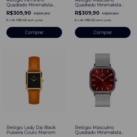
Relógio Feminino
Relógio Masculino
Quadrado Minimalista
Quadrado Minimalista
Bays Rosé Pulseira Prata
Square Bays Rubi Pulseira
R$309,90
R$309,90
R$619,80
R$619,80
Silver 40mm Aço
de Aço Prata 40mm Aço
Inoxidável
Inoxidável banhado a
6
x
de
R$51,65
sem juros
6
x
de
R$51,65
sem juros
titânio
Comprar
Comprar
-
40
%
-
48
%
Relógio Lady Dai Black
Relógio Masculino
Pulseira Couro Marrom
Quadrado Minimalista