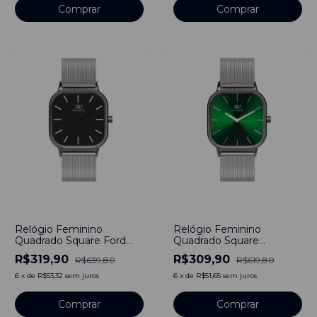
-
50
%
-
50
%
Relógio Feminino
Relógio Feminino
Quadrado Square Ford
Quadrado Square
Bays Silver Pulseira Prata
Minimalista Esmeralda
R$319,90
R$309,90
R$639,80
R$619,80
Minimalista 40mm Aço
Silver Pulseira de Aço
Inoxidável banhado a
Inoxidável Prata 40mm
6
x
de
R$53,32
sem juros
6
x
de
R$51,65
sem juros
titânio
Aço Inoxidável banhado a
titânio
Comprar
Comprar