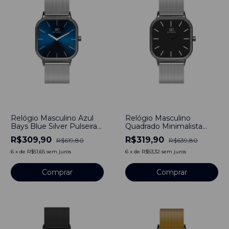
-
50
%
-
50
%
Relógio Masculino Azul
Relógio Masculino
Bays Blue Silver Pulseira
Quadrado Minimalista
de Aço Prata 40mm
Square Ford Silver
R$309,90
R$319,90
R$619,80
R$639,80
Minimalista Aço
Pulseira Aço Prata 40mm
Inoxidável banhado a
Aço Inoxidável banhado a
6
x
de
R$51,65
sem juros
6
x
de
R$53,32
sem juros
titânio
titânio
Comprar
Comprar