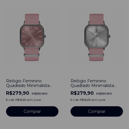
-
50
%
-
50
%
Relógio Feminino
Relógio Feminino
Quadrado Minimalista
Quadrado Minimalista
Penelope Pulseira Nylon
Santa Ynez Pulseira Nylon
R$279,90
R$279,90
R$559,80
R$559,80
Nato Rosa 40 mm Aço
Nato Rosa 40mm Aço
Inoxidável banhado a
Inoxidável banhado a
6
x
de
R$46,65
sem juros
6
x
de
R$46,65
sem juros
titânio
titânio
Comprar
Comprar