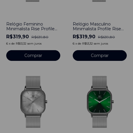
-
50
%
-
50
%
Relógio Feminino
Relógio Masculino
Minimalista Rise Profile
Minimalista Profile Rise
Rosa Pulseira de Metal
Branco Pulseira de Aço
R$319,90
R$319,90
R$639,80
R$639,80
Prata 40mm Aço
Prata 40mm Aço
Inoxidável banhado a
Inoxidável banhado a
6
x
de
R$53,32
sem juros
6
x
de
R$53,32
sem juros
titânio
titânio
Comprar
Comprar