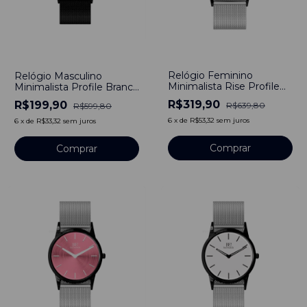
-
50
%
-
67
%
Relógio Feminino
Relógio Masculino
Minimalista Rise Profile
Minimalista Profile Branco
Roxo Pulseira De Aço
Pulseira de Metal Preto
R$319,90
R$199,90
R$639,80
R$599,80
Prata 40mm Aço
40mm Aço Inoxidável
Inoxidável banhado a
banhado a titânio
6
x
de
R$53,32
sem juros
6
x
de
R$33,32
sem juros
titânio
Comprar
Comprar