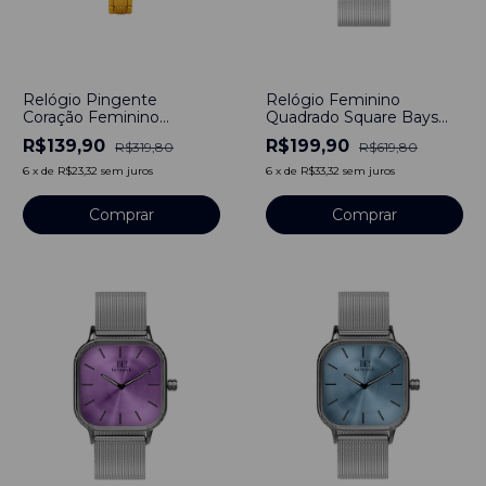
-
56
%
-
68
%
Relógio Pingente
Relógio Feminino
Coração Feminino
Quadrado Square Bays
Dourado
Unitone Pulseira Prata
R$139,90
R$199,90
R$319,80
R$619,80
Silver 40mm Aço
Inoxidável
6
x
de
R$23,32
sem juros
6
x
de
R$33,32
sem juros
Comprar