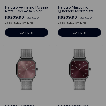
-
50
%
-
50
%
Relógio Feminino Pulseira
Relógio Masculino
Prata Bays Rosa Silver
Quadrado Minimalista
40mm Minimalista Aço
Square Concord Silver
R$309,90
R$309,90
R$619,80
R$619,80
Inoxidável
Pulseira Aço Prata 40mm
Aço Inoxidável banhado a
6
x
de
R$51,65
sem juros
6
x
de
R$51,65
sem juros
titânio
Comprar
Comprar
-
50
%
-
50
%