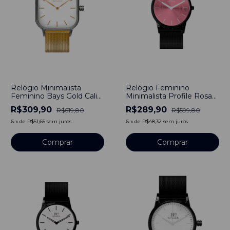
-
50
%
-
52
%
Relógio Minimalista
Relógio Feminino
Feminino Bays Gold Cali
Minimalista Profile Rosa
Pulseira Dourado 40mm
Pulseira de Metal Preto
R$309,90
R$289,90
R$619,80
R$599,80
Aço Inoxidável banhado a
40mm de Aço Inoxidável
titânio
banhado a titânio
6
x
de
R$51,65
sem juros
6
x
de
R$48,32
sem juros
Comprar
Comprar