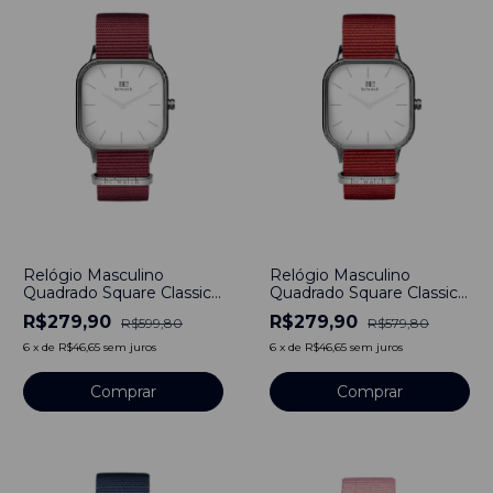
-
53
%
-
52
%
Relógio Masculino
Relógio Masculino
Quadrado Square Classic
Quadrado Square Classic
Silver Pulseira de Nylon
Silver Pulseira de Nylon
R$279,90
R$279,90
R$599,80
R$579,80
Bordô 40mm Minimalista
Vermelho 40mm
Aço Inoxidável banhado a
Minimalista Aço
6
x
de
R$46,65
sem juros
6
x
de
R$46,65
sem juros
titânio
Inoxidável banhado a
titânio
Comprar
Comprar