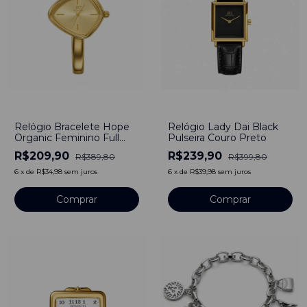
-
46
%
-
40
%
Relógio Bracelete Hope
Relógio Lady Dai Black
Organic Feminino Full
Pulseira Couro Preto
Dourado
R$209,90
R$239,90
R$389,80
R$399,80
6
x
de
R$34,98
sem juros
6
x
de
R$39,98
sem juros
Comprar