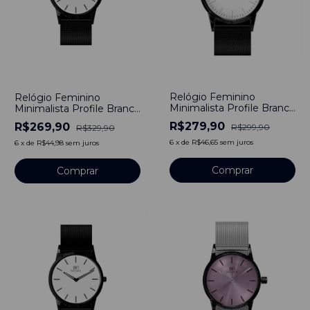
-
7
%
-
18
%
Relógio Feminino
Relógio Feminino
Minimalista Profile Branco
Minimalista Profile Branco
Pulseira Preto 40mm
Pulseira de Metal Preto
R$279,90
R$269,90
R$299,90
R$329,90
40 mm
6
x
de
R$46,65
sem juros
6
x
de
R$44,98
sem juros
Comprar
Comprar