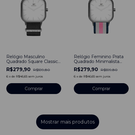
-
53
%
-
53
%
Relógio Masculino
Relógio Feminino Prata
Quadrado Square Classic
Quadrado Minimalista
Silver Pulseira de Nylon
Newport Pulseira de
R$279,90
R$279,90
R$599,80
R$599,80
Nato Preto 40mm
Nylon Rosa 40mm Aço
Minimalista Aço
Inoxidável banhado a
6
x
de
R$46,65
sem juros
6
x
de
R$46,65
sem juros
Inoxidável banhado a
titânio
titânio
Comprar
Comprar
Mostrar mais produtos