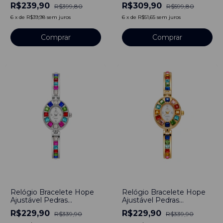
Square Bays Red Pulseira
R$239,90
R$309,90
R$399,80
R$599,80
de Aço Prata 40mm
Minimalista Aço
6
x
de
R$39,98
sem juros
6
x
de
R$51,65
sem juros
Inoxidável banhado a
titânio
Comprar
Comprar
-
32
%
-
32
%
Relógio Bracelete Hope
Relógio Bracelete Hope
Ajustável Pedras
Ajustável Pedras
Feminino Prata
Feminino Dourado
R$229,90
R$229,90
R$339,90
R$339,90