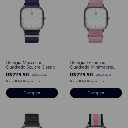
-
53
%
-
50
%
Relógio Masculino
Relógio Feminino
Quadrado Square Classic
Quadrado Minimalista
Silver Pulseira de Nylon
Classic Pulseira Nylon
R$279,90
R$279,90
R$599,80
R$559,80
Nato Azul 40mm
Nato Rosa 40mm Aço
Minimalista Aço
Inoxidável banhado a
6
x
de
R$46,65
sem juros
6
x
de
R$46,65
sem juros
Inoxidável banhado a
titânio
titânio
Comprar
Comprar