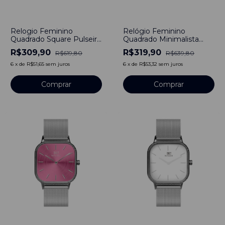
-
50
%
-
50
%
Relógio Feminino
Relogio Feminino
Quadrado Minimalista
Quadrado Square Pulseira
Bays Marine Pulseira
Prata Bays Purple Roxo
R$319,90
R$309,90
R$639,80
R$619,80
Prata Silver 40mm Aço
Silver Aço Inoxidável
Inoxidável Bewatch
banhado a titânio 40mm
6
x
de
R$53,32
sem juros
6
x
de
R$51,65
sem juros
Comprar
Comprar