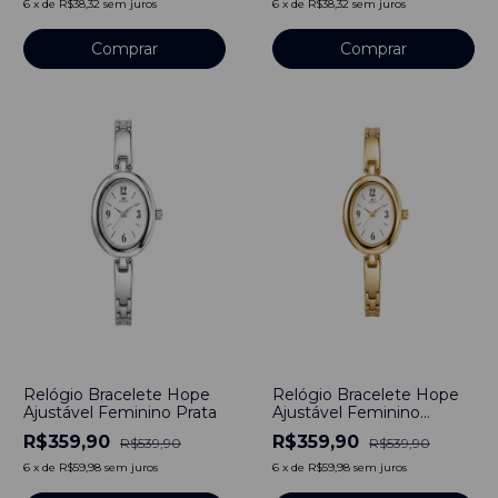
6
x
de
R$38,32
sem juros
6
x
de
R$38,32
sem juros
-
33
%
-
33
%
Relógio Bracelete Hope
Relógio Bracelete Hope
Ajustável Feminino Prata
Ajustável Feminino
Dourado
R$359,90
R$359,90
R$539,90
R$539,90
6
x
de
R$59,98
sem juros
6
x
de
R$59,98
sem juros