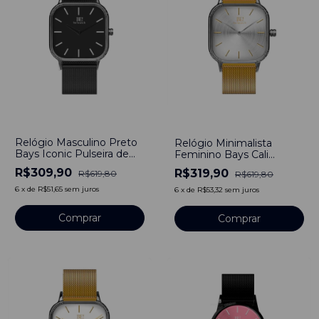
-
50
%
-
48
%
Relógio Masculino Preto
Relógio Minimalista
Bays Iconic Pulseira de
Feminino Bays Cali
Aço Preto 40mm
Bicolor Unitone Dourado
R$309,90
R$319,90
R$619,80
R$619,80
Minimalista Aço
40mm Aço Inoxidável
Inoxidável banhado a
6
x
de
R$51,65
sem juros
6
x
de
R$53,32
sem juros
titânio
Comprar
Comprar