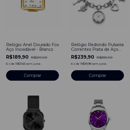
-
37
%
-
33
%
Relógio Anel Dourado Fox
Relógio Redondo Pulseira
Aço Inoxidável - Branco
Correntes Prata de Aço
Inoxidável
R$189,90
R$239,90
R$299,90
R$359,90
6
x
de
R$31,65
sem juros
6
x
de
R$39,98
sem juros
Comprar