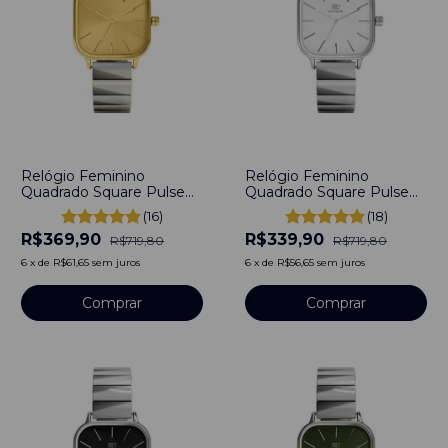
-
49
%
-
53
%
Relógio Feminino
Relógio Feminino
Quadrado Square Pulse
Quadrado Square Pulse
Bicolor Aço Inoxidável
Ivory Prata Aço Inoxidável
(16)
(18)
banhado a titânio
banhado a titânio
R$369,90
R$339,90
R$719,80
R$719,80
6
x
de
R$61,65
sem juros
6
x
de
R$56,65
sem juros
Comprar
Comprar