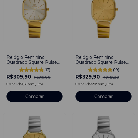
-
57
%
-
54
%
Relógio Feminino
Relógio Feminino
Quadrado Square Pulse
Quadrado Square Pulse
Full Gold Aço Inoxidável
Dourado Aço Inoxidável
(17)
(19)
banhado a titânio
banhado a titânio
R$309,90
R$329,90
R$719,80
R$719,80
6
x
de
R$51,65
sem juros
6
x
de
R$54,98
sem juros
Comprar
Comprar