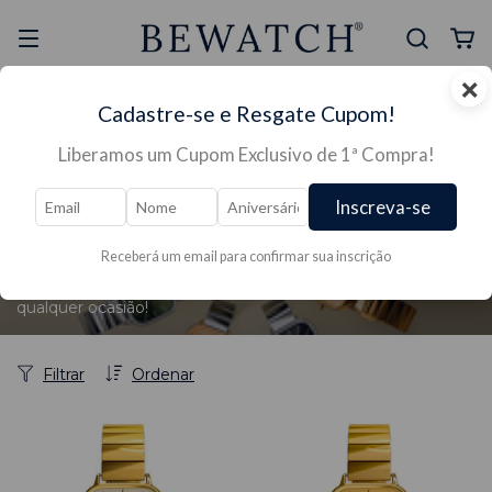
×
Selo Reclame Aqui
Ganhe Presente nas
Cadastre-se e Resgate Cupom!
Mais Segura
Lojas Físicas
Liberamos um Cupom Exclusivo de 1ª Compra!
Início
/
RELÓGIOS →
/
RELÓGIOS FEMININO →
/
COLEÇÕES →
/
COLEÇÕES por estilos, ocasiões e
Inscreva-se
personalidades
/
→ Coleção Pulse
→ Coleção Pulse
Receberá um email para confirmar sua inscrição
Estilo atemporal e design minimalista para brilhar em
qualquer ocasião!
Filtrar
Ordenar