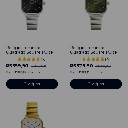
-
50
%
-
47
%
Relógio Feminino
Relógio Feminino
Quadrado Square Pulse
Quadrado Square Pulse
Moss Preto Aço
Moss Prata Aço
(16)
(17)
Inoxidável banhado a
Inoxidável banhado a
R$359,90
R$379,90
titânio
titânio
R$719,80
R$719,80
6
x
de
R$59,98
sem juros
6
x
de
R$63,32
sem juros
Comprar
Comprar