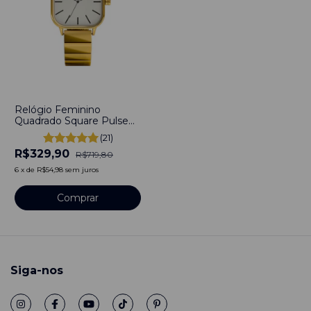
-
54
%
Relógio Feminino
Quadrado Square Pulse
Ivory Gold Aço Inoxidável
(21)
banhado a titânio
R$329,90
R$719,80
6
x
de
R$54,98
sem juros
Comprar
Siga-nos