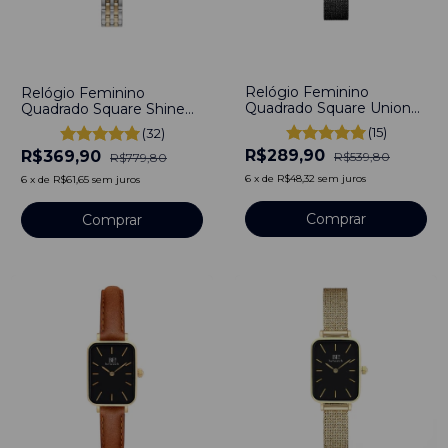
-
46
%
-
53
%
Relógio Feminino
Relógio Feminino
Quadrado Square Union
Quadrado Square Shine
Black Aço inoxidável
Bicolor Aço Inoxidável
(15)
(32)
Gomos
R$289,90
R$369,90
R$539,80
R$779,80
6
x
de
R$48,32
sem juros
6
x
de
R$61,65
sem juros
Comprar