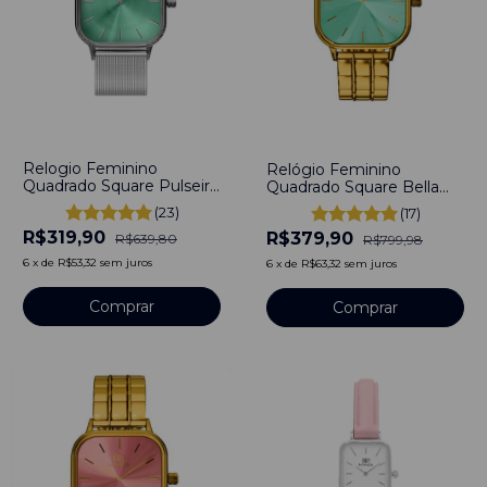
-
50
%
-
53
%
Relogio Feminino
Relógio Feminino
Quadrado Square Pulseira
Quadrado Square Bella
Prata Bays Turquesa
Colors Turquesa Gold Aço
(23)
(17)
Silver Aço Inoxidável
Inoxidável banhado a
R$319,90
banhado a titânio 40mm
R$379,90
titânio
R$639,80
R$799,98
6
x
de
R$53,32
sem juros
6
x
de
R$63,32
sem juros
Comprar
Comprar