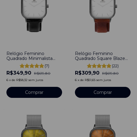
-
44
%
-
50
%
Relógio Feminino
Relógio Feminino
Quadrado Minimalista
Quadrado Square Blaze
Square York Pulseira
Full Pulseira Couro
(7)
(22)
Couro Preto 40mm Aço
Marrom 40mm Aço
R$349,90
R$309,90
Inoxidável banhado a
Inoxidável banhado a
R$619,80
R$619,80
titânio
titânio
6
x
de
R$58,32
sem juros
6
x
de
R$51,65
sem juros
Comprar
Comprar