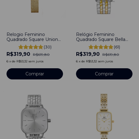
-
48
%
-
48
%
Relogio Feminino
Relógio Feminino
Quadrado Square Union
Quadrado Square Bella
Gold Aço Inoxidável
Gold Aço Inoxidável
(30)
(61)
banhado a titânio
banhado a titânio
R$319,90
R$319,90
R$619,80
R$619,80
6
x
de
R$53,32
sem juros
6
x
de
R$53,32
sem juros
Comprar
Comprar