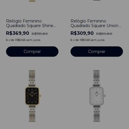
-
51
%
-
48
%
Relógio Feminino
Relógio Feminino
Quadrado Square Shine
Quadrado Square Union
Preto Aço Inoxidável
Black Gold Aço inoxidável
R$369,90
R$309,90
R$759,80
R$599,80
Gomos
6
x
de
R$61,65
sem juros
6
x
de
R$51,65
sem juros
Comprar
Comprar