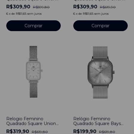
Black Gold Aço inoxidável
Gold Aço Inoxidável
R$309,90
R$309,90
R$599,80
R$619,90
6
x
de
R$51,65
sem juros
6
x
de
R$51,65
sem juros
Comprar
Comprar
-
48
%
-
68
%
Relogio Feminino
Relógio Feminino
Quadrado Square Union
Quadrado Square Bays
Silver Aço Inoxidável
Unitone Pulseira Prata
R$319,90
R$199,90
R$619,80
R$619,80
banhado a titânio
Silver 40mm Aço