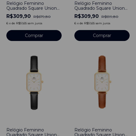
Relógio Feminino
Relógio Feminino
Quadrado Square Union
Quadrado Square Union
Gold Full Black Aço
Black Gold Aço Inoxidável
R$309,90
R$309,90
R$679,80
R$599,80
inoxidável
banhado a titânio
6
x
de
R$51,65
sem juros
6
x
de
R$51,65
sem juros
Comprar
Comprar
-
48
%
-
50
%
Relógio Feminino
Relógio Feminino
Quadrado Square Union
Quadrado Square Union