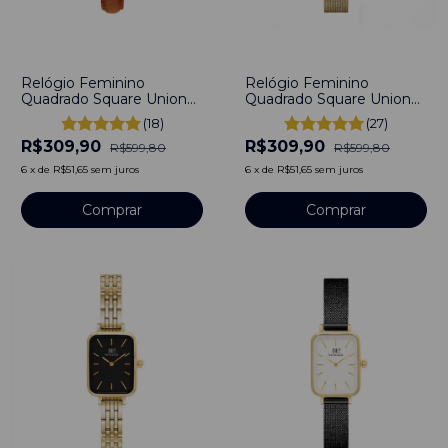
-
48
%
-
48
%
Relógio Feminino
Relógio Feminino
Quadrado Square Union
Quadrado Square Union
Gold Full Black Aço
Black Gold Full Aço
(18)
(27)
Inoxidável banhado a
Inoxidável banhado a
R$309,90
R$309,90
titânio
titânio
R$599,80
R$599,80
6
x
de
R$51,65
sem juros
6
x
de
R$51,65
sem juros
Comprar
Comprar