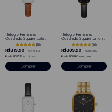
-
56
%
-
45
%
Relógio Feminino
Relógio Feminino
Quadrado Square Lola
Quadrado Square Union
Marrom Aço Inoxidável
Black Rosé Gold
(15)
(16)
banhado a titânio
Minimalista
R$319,90
R$309,90
R$719,80
R$559,80
6
x
de
R$53,32
sem juros
6
x
de
R$51,65
sem juros
Comprar
Comprar