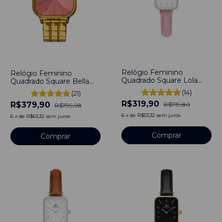
-
56
%
-
53
%
Relógio Feminino
Relógio Feminino
Quadrado Square Lola
Quadrado Square Bella
Rosa Aço Inoxidável
Colors Rosa Gold Aço
(14)
(21)
banhado a titânio
Inoxidável banhado a
R$319,90
R$379,90
titânio
R$719,80
R$799,98
6
x
de
R$53,32
sem juros
6
x
de
R$63,32
sem juros
Comprar
Comprar