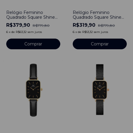
-
51
%
-
59
%
Relógio Feminino
Relógio Feminino
Quadrado Square Shine
Quadrado Square Shine
Preto Bicolor Aço
Prata Aço Inoxidável
R$379,90
R$319,90
R$779,80
R$779,80
Inoxidável Gomos
Gomos
6
x
de
R$63,32
sem juros
6
x
de
R$53,32
sem juros
Comprar
Comprar
-
54
%
-
48
%