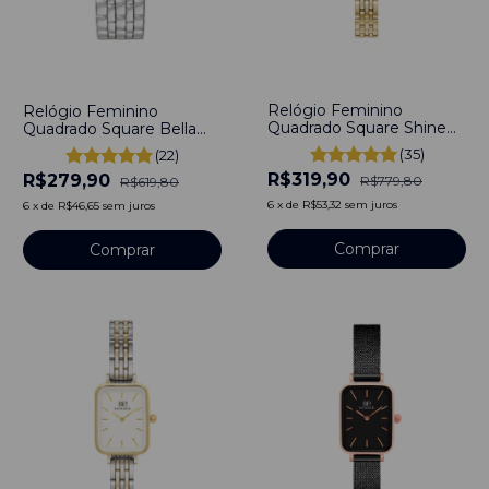
-
59
%
-
55
%
Relógio Feminino
Relógio Feminino
Quadrado Square Shine
Quadrado Square Bella
Gold Aço Inoxidável
Silver Aço Inoxidável
(35)
(22)
banhado a titânio Gomos
banhado a titânio
R$319,90
R$279,90
R$779,80
R$619,80
6
x
de
R$53,32
sem juros
6
x
de
R$46,65
sem juros
Comprar
Comprar