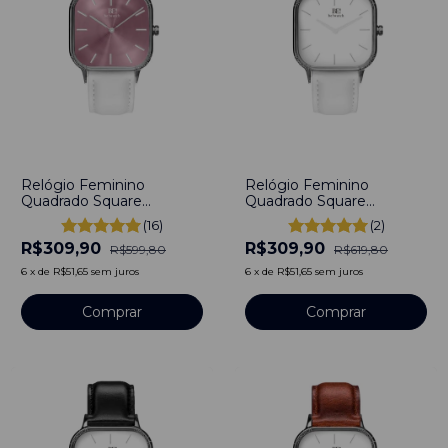
-
48
%
-
50
%
Relógio Feminino
Relógio Feminino
Quadrado Square
Quadrado Square
Glendale Pulseira Couro
Minimalista Sunnyvale
(16)
(2)
40mm Aço Inoxidável
Pulseira de Couro 40mm
R$309,90
R$309,90
Bewatch
Aço Inoxidável
R$599,80
R$619,80
6
x
de
R$51,65
sem juros
6
x
de
R$51,65
sem juros
Comprar
Comprar