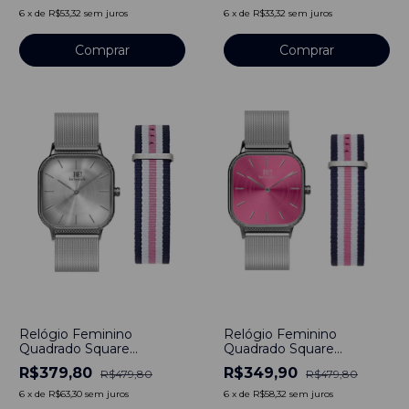
Inoxidável
6
x
de
R$53,32
sem juros
6
x
de
R$33,32
sem juros
Comprar
Comprar
-
21
%
-
27
%
Relógio Feminino
Relógio Feminino
Quadrado Square
Quadrado Square
Minimalista Bays Unitone
Minimalista Bays Rosa
R$379,80
R$349,90
R$479,80
R$479,80
Pulseira Prata + Pulseira
Pulseira Prata 40mm +
Nylon Nato Listras 40mm
Pulseira Nylon Nato
6
x
de
R$63,30
sem juros
6
x
de
R$58,32
sem juros
Listras 22mm