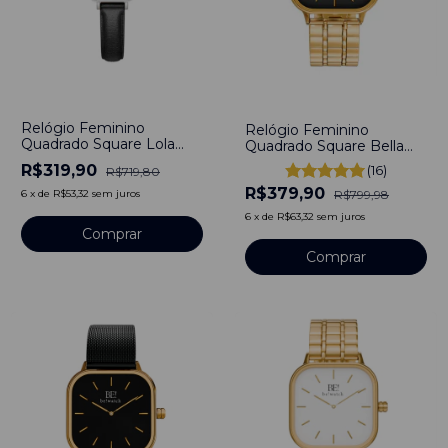
-
56
%
-
53
%
Relógio Feminino
Relógio Feminino
Quadrado Square Lola
Quadrado Square Bella
Preto Aço Inoxidável
Full Gold Black Aço
R$319,90
(16)
R$719,80
banhado a titânio
Inoxidável banhado a
R$379,90
titânio
R$799,98
6
x
de
R$53,32
sem juros
6
x
de
R$63,32
sem juros
Comprar
Comprar