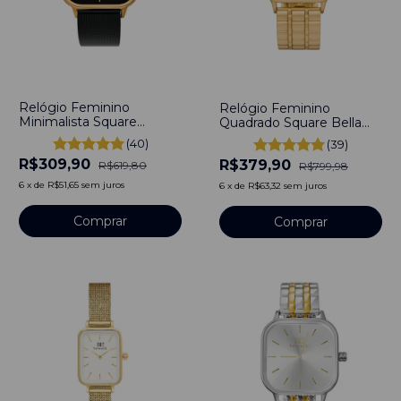
-
50
%
-
53
%
Relógio Feminino
Relógio Feminino
Minimalista Square
Quadrado Square Bella
Bloom Preto e Gold
Full Gold Aço Inoxidável
(40)
(39)
40mm Aço Inoxidável
banhado a titânio
R$309,90
banhado a titânio
R$379,90
R$619,80
R$799,98
6
x
de
R$51,65
sem juros
6
x
de
R$63,32
sem juros
Comprar
Comprar