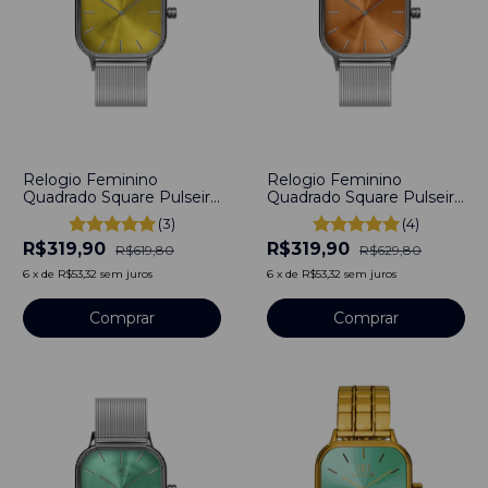
-
48
%
-
49
%
Relogio Feminino
Relogio Feminino
Quadrado Square Pulseira
Quadrado Square Pulseira
Prata Bays Amarelo Silver
Prata Bays Laranja Silver
(3)
(4)
Aço Inoxidável banhado a
Aço Inoxidável banhado a
R$319,90
R$319,90
titânio 40mm
titânio 40mm
R$619,80
R$629,80
6
x
de
R$53,32
sem juros
6
x
de
R$53,32
sem juros
Comprar
Comprar