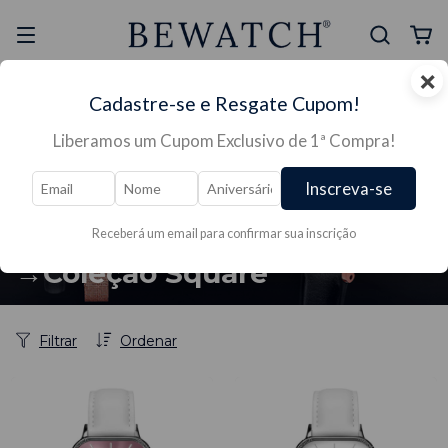
×
Selo Reclame Aqui
Ganhe Presente nas
Cadastre-se e Resgate Cupom!
Mais Segura
Lojas Físicas
Liberamos um Cupom Exclusivo de 1ª Compra!
Inscreva-se
Receberá um email para confirmar sua inscrição
Início
/
RELÓGIOS →
/
RELÓGIOS FEMININO →
/
RELÓGIO FEMININO MINIMALISTA→
/
→Coleção Square
→Coleção Square
Filtrar
Ordenar