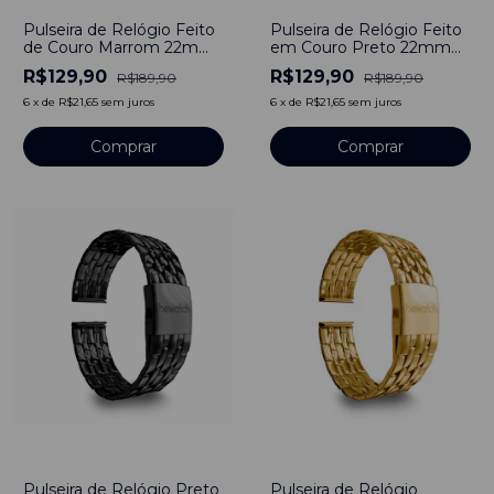
Pulseira de Relógio Feito
Pulseira de Relógio Feito
de Couro Marrom 22mm
em Couro Preto 22mm
de Fivela Com pinos
de Fivela Com pinos
R$129,90
R$129,90
R$189,90
R$189,90
6
x
de
R$21,65
sem juros
6
x
de
R$21,65
sem juros
Comprar
Comprar
-
16
%
-
10
%
Pulseira de Relógio Preto
Pulseira de Relógio