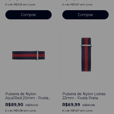
6
x
de
R$13,33
sem juros
6
x
de
R$11,67
sem juros
Comprar
Comprar
-
25
%
-
42
%
Pulseira de Nylon
Pulseira de Nylon Listras
Azul/Red 20mm - Fivela
22mm - Fivela Prata
Prata
R$89,90
R$69,99
R$119,90
R$119,98
6
x
de
R$14,98
sem juros
6
x
de
R$11,67
sem juros