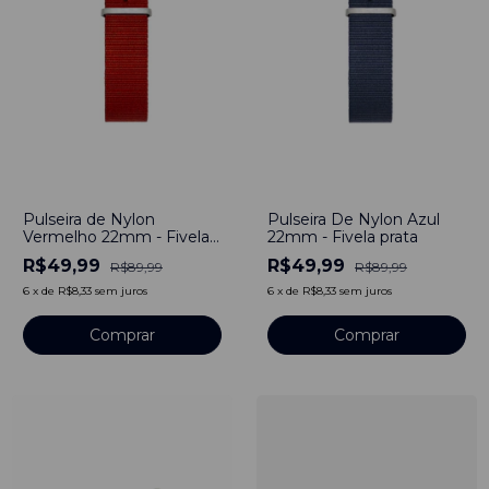
-
44
%
-
44
%
Pulseira de Nylon
Pulseira De Nylon Azul
Vermelho 22mm - Fivela
22mm - Fivela prata
Prata
R$49,99
R$49,99
R$89,99
R$89,99
6
x
de
R$8,33
sem juros
6
x
de
R$8,33
sem juros
Comprar
Comprar