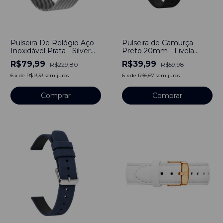
-
65
%
-
33
%
Pulseira De Relógio Aço
Pulseira de Camurça
Inoxidável Prata - Silver
Preto 20mm - Fivela
22mm Com Engate
Prata
R$79,99
R$39,99
R$229,80
R$59,98
Rápido
6
x
de
R$13,33
sem juros
6
x
de
R$6,67
sem juros
Comprar
Comprar