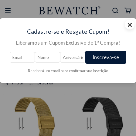
×
Selo Reclame Aqui
Ganhe Presente nas
Cadastre-se e Resgate Cupom!
Mais Segura
Lojas Físicas
Liberamos um Cupom Exclusivo de 1ª Compra!
Início
/
PULSEIRAS
/
Pulseiras Para Relógios
/
Pulseira Para Relógios BEWATCH
Pulseira Para Relógios
Inscreva-se
BEWATCH
Receberá um email para confirmar sua inscrição
Filtrar
Ordenar