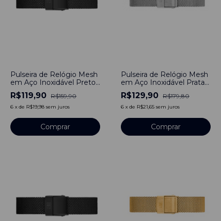
-
25
%
-
28
%
Pulseira de Relógio Mesh
Pulseira de Relógio Mesh
em Aço Inoxidável Preto
em Aço Inoxidável Prata
16mm
10mm Engate rápido
R$119,90
R$129,90
R$159,90
R$179,80
6
x
de
R$19,98
sem juros
6
x
de
R$21,65
sem juros
Comprar
Comprar