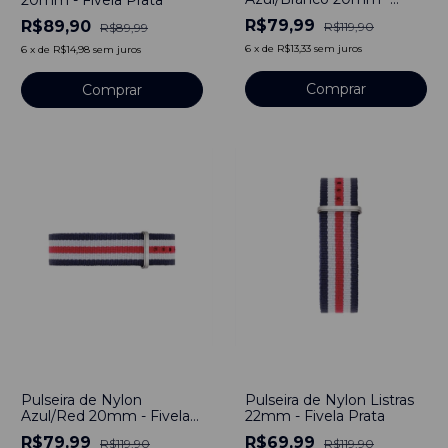
Fivela Prata
R$79,99
R$89,90
R$119,90
R$89,99
6
x
de
R$13,33
sem juros
6
x
de
R$14,98
sem juros
Comprar
Comprar
-
33
%
-
42
%
Pulseira de Nylon
Pulseira de Nylon Listras
Azul/Red 20mm - Fivela
22mm - Fivela Prata
Prata
R$79,99
R$69,99
R$119,90
R$119,90