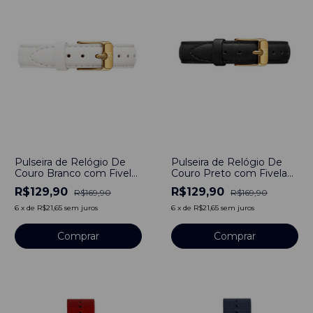
-
24
%
-
24
%
Pulseira de Relógio De
Pulseira de Relógio De
Couro Branco com Fivela
Couro Preto com Fivela
em Aço Inoxidável 18mm
em Aço Inoxidável 18mm
R$129,90
R$129,90
R$169,90
R$169,90
6
x
de
R$21,65
sem juros
6
x
de
R$21,65
sem juros
Comprar
Comprar