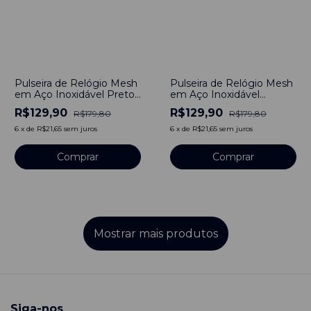
-
28
%
-
28
%
Pulseira de Relógio Mesh
Pulseira de Relógio Mesh
em Aço Inoxidável Preto
em Aço Inoxidável
10mm Engate rápido
Dourado 10mm Engate
R$129,90
R$129,90
R$179,80
R$179,80
Rápido
6
x
de
R$21,65
sem juros
6
x
de
R$21,65
sem juros
Comprar
Comprar
Mostrar mais produtos
Siga-nos