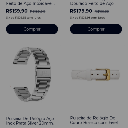
Feito de Aço Inoxidável
Dourado Feito de Aço
Preto 20mm Com
Inoxidável Dourado
R$159,90
R$179,90
R$189,90
R$199,99
Engate Rápido
22mm Com Engate
Rápido
6
x
de
R$26,65
sem juros
6
x
de
R$29,98
sem juros
Comprar
Comprar
-
11
%
-
16
%
Pulseira de Relógio De
Pulseira De Relógio Aço
Couro Branco com Fivela
Inox Prata Silver 20mm
em Aço Inoxidável 12mm
Com Engate Rápido