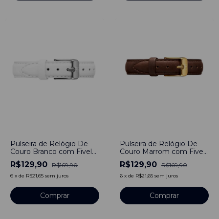
-
24
%
-
24
%
Pulseira de Relógio De
Pulseira de Relógio De
Couro Branco com Fivela
Couro Marrom com Fivela
em Aço Inoxidável 16mm
em Aço Inoxidável 16mm
R$129,90
R$129,90
R$169,90
R$169,90
6
x
de
R$21,65
sem juros
6
x
de
R$21,65
sem juros
Comprar
Comprar