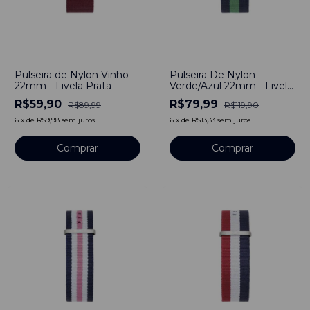
-
33
%
-
33
%
Pulseira de Nylon Vinho
Pulseira De Nylon
22mm - Fivela Prata
Verde/Azul 22mm - Fivela
Prata
R$59,90
R$79,99
R$89,99
R$119,90
6
x
de
R$9,98
sem juros
6
x
de
R$13,33
sem juros
Comprar
Comprar