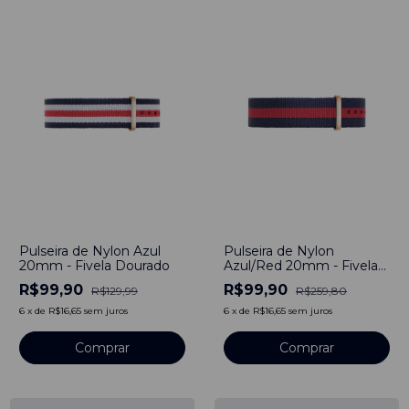
-
23
%
-
62
%
Pulseira de Nylon Azul
Pulseira de Nylon
20mm - Fivela Dourado
Azul/Red 20mm - Fivela
Dourado
R$99,90
R$99,90
R$129,99
R$259,80
6
x
de
R$16,65
sem juros
6
x
de
R$16,65
sem juros
Comprar
Comprar