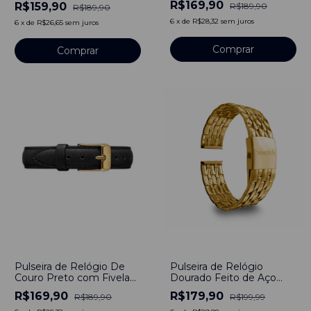
R$169,90
R$159,90
R$189,90
R$189,90
com pinos
6
x
de
R$28,32
sem juros
6
x
de
R$26,65
sem juros
Comprar
Comprar
-
11
%
-
10
%
Pulseira de Relógio De
Pulseira de Relógio
Couro Preto com Fivela
Dourado Feito de Aço
em Aço Inoxidável 12mm
Inoxidável Dourado
R$169,90
R$179,90
R$189,90
R$199,99
com pinos
20mm Com Engate
Rápido