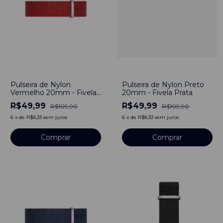
-
55
%
-
55
%
Pulseira de Nylon
Pulseira de Nylon Preto
Vermelho 20mm - Fivela
20mm - Fivela Prata
Prata
R$49,99
R$49,99
R$109,90
R$109,90
6
x
de
R$8,33
sem juros
6
x
de
R$8,33
sem juros
Comprar
Comprar