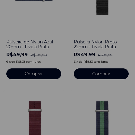
-
55
%
-
44
%
Pulseira de Nylon Azul
Pulseira Nylon Preto
20mm - Fivela Prata
22mm - Fivela Prata
R$49,99
R$49,99
R$109,90
R$89,99
6
x
de
R$8,33
sem juros
6
x
de
R$8,33
sem juros
Comprar
Comprar