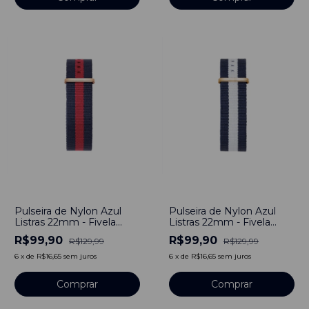
-
23
%
-
23
%
Pulseira de Nylon Azul
Pulseira de Nylon Azul
Listras 22mm - Fivela
Listras 22mm - Fivela
Dourado
Dourado
R$99,90
R$99,90
R$129,99
R$129,99
6
x
de
R$16,65
sem juros
6
x
de
R$16,65
sem juros
Comprar
Comprar