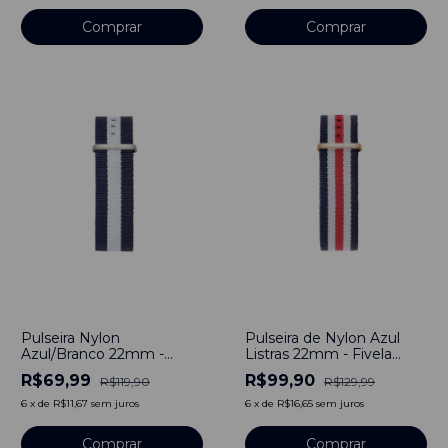
Comprar
Comprar
-
42
%
-
23
%
Pulseira Nylon
Pulseira de Nylon Azul
Azul/Branco 22mm -
Listras 22mm - Fivela
Fivela Prata
Dourado
R$69,99
R$99,90
R$119,90
R$129,99
6
x
de
R$11,67
sem juros
6
x
de
R$16,65
sem juros
Comprar
Comprar