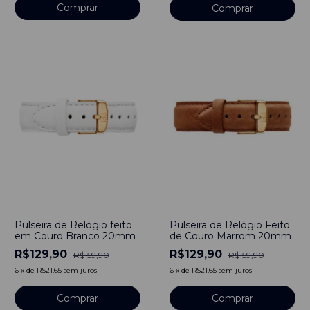
Comprar
Comprar
-
19
%
-
19
%
Pulseira de Relógio feito
Pulseira de Relógio Feito
em Couro Branco 20mm
de Couro Marrom 20mm
R$129,90
R$129,90
R$159,90
R$159,90
6
x
de
R$21,65
sem juros
6
x
de
R$21,65
sem juros
Comprar
Comprar