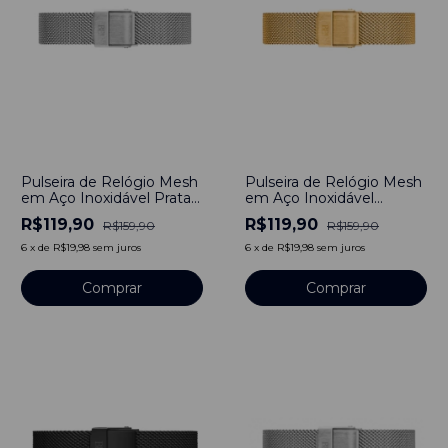
-
25
%
-
25
%
Pulseira de Relógio Mesh
Pulseira de Relógio Mesh
em Aço Inoxidável Prata
em Aço Inoxidável
16mm
Dourado 16mm
R$119,90
R$119,90
R$159,90
R$159,90
6
x
de
R$19,98
sem juros
6
x
de
R$19,98
sem juros
Comprar
Comprar