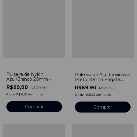
-
23
%
-
42
%
Pulseira de Nylon
Pulseira de Aço Inoxidável
Azul/Branco 20mm -
Preto 20mm Engate
Fivela Dourado
rápido
R$99,90
R$69,90
R$129,90
R$119,99
6
x
de
R$16,65
sem juros
6
x
de
R$11,65
sem juros
Comprar
Comprar