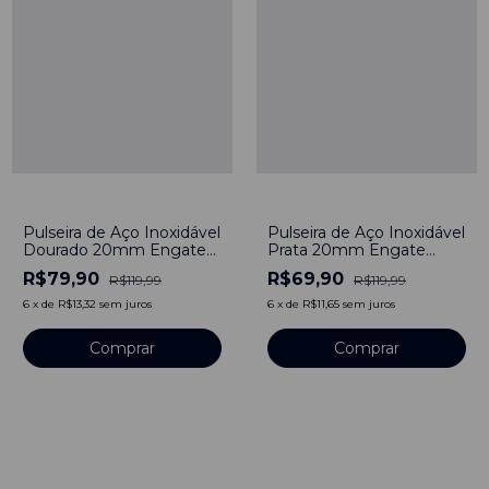
-
33
%
-
42
%
Pulseira de Aço Inoxidável
Pulseira de Aço Inoxidável
Dourado 20mm Engate
Prata 20mm Engate
Rápido
Rápido
R$79,90
R$69,90
R$119,99
R$119,99
6
x
de
R$13,32
sem juros
6
x
de
R$11,65
sem juros
Comprar
Comprar