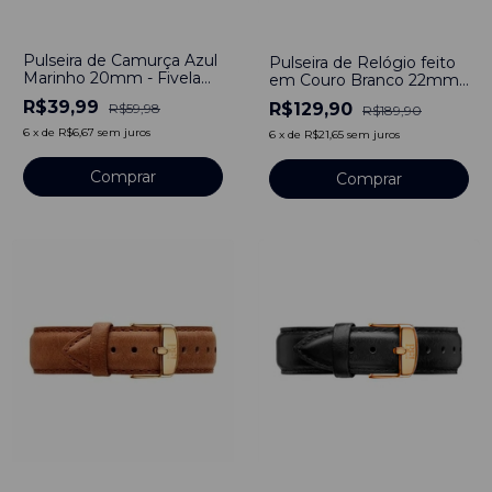
-
33
%
-
32
%
Pulseira de Camurça Azul
Pulseira de Relógio feito
Marinho 20mm - Fivela
em Couro Branco 22mm
Prata
de Fivela com Pinos
R$39,99
R$129,90
R$59,98
R$189,90
6
x
de
R$6,67
sem juros
6
x
de
R$21,65
sem juros
Comprar
Comprar
-
32
%
-
32
%