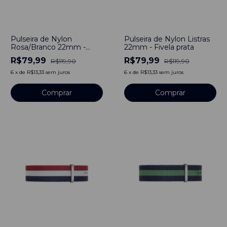
-
33
%
-
33
%
Pulseira de Nylon
Pulseira de Nylon Listras
Rosa/Branco 22mm -
22mm - Fivela prata
Fivela Prata
R$79,99
R$79,99
R$119,90
R$119,90
6
x
de
R$13,33
sem juros
6
x
de
R$13,33
sem juros
Comprar
Comprar