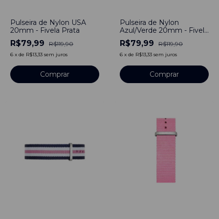
-
33
%
-
33
%
Pulseira de Nylon USA
Pulseira de Nylon
20mm - Fivela Prata
Azul/Verde 20mm - Fivela
Prata
R$79,99
R$79,99
R$119,90
R$119,90
6
x
de
R$13,33
sem juros
6
x
de
R$13,33
sem juros
Comprar
Comprar
-
33
%
-
0
%