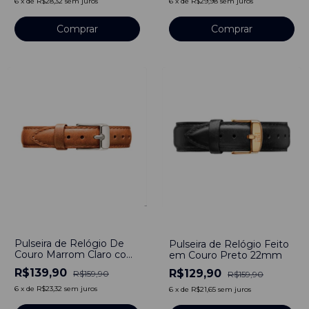
6
x
de
R$28,32
sem juros
6
x
de
R$29,98
sem juros
Comprar
Comprar
-
13
%
-
19
%
Pulseira de Relógio De
Pulseira de Relógio Feito
Couro Marrom Claro com
em Couro Preto 22mm
Fivela em Aço Inoxidável
R$139,90
R$129,90
R$159,90
R$159,90
10mm com pinos
6
x
de
R$23,32
sem juros
6
x
de
R$21,65
sem juros