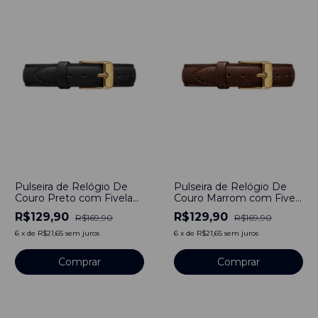
-
24
%
-
24
%
Pulseira de Relógio De
Pulseira de Relógio De
Couro Preto com Fivela
Couro Marrom com Fivela
em Aço Inoxidável 16mm
em Aço Inoxidável 18mm
R$129,90
R$129,90
R$169,90
R$169,90
6
x
de
R$21,65
sem juros
6
x
de
R$21,65
sem juros
Comprar
Comprar