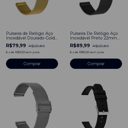
-
65
%
-
61
%
Pulseira de Relógio Aço
Pulseira De Relógio Aço
Inoxidável Dourado-Gold
Inoxidável Preto 22mm
22mm Engate Rápido
Engate Rápido
R$79,99
R$89,99
R$229,80
R$229,80
6
x
de
R$13,33
sem juros
6
x
de
R$15,00
sem juros
Comprar
Comprar