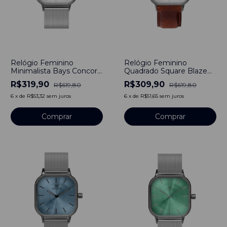
-
48
%
-
50
%
Relógio Feminino
Relógio Feminino
Minimalista Bays Concord
Quadrado Square Blaze
Silver Pulseira Prata
Full Pulseira Couro
R$319,90
R$309,90
R$619,80
R$619,80
40mm Aço Inoxidável
Marrom 40mm Aço
Inoxidável banhado a
6
x
de
R$53,32
sem juros
6
x
de
R$51,65
sem juros
titânio
Comprar
Comprar