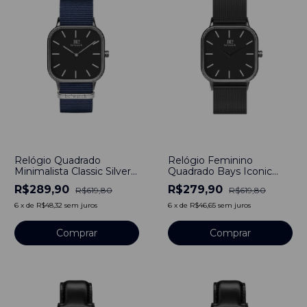
-
53
%
-
55
%
Relógio Quadrado
Relógio Feminino
Minimalista Classic Silver
Quadrado Bays Iconic
Pulseira de Nylon Nato
Pulseira Aço Preto 40mm
R$289,90
R$279,90
R$619,80
R$619,80
Otan Azul 40mm Aço
Minimalista Aço
Inoxidável banhado a
Inoxidável banhado a
6
x
de
R$48,32
sem juros
6
x
de
R$46,65
sem juros
titânio
titânio
Comprar
Comprar