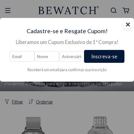
×
Selo Reclame Aqui
Ganhe Presente nas
Cadastre-se e Resgate Cupom!
Mais Segura
Lojas Físicas
Liberamos um Cupom Exclusivo de 1ª Compra!
Inscreva-se
Início
/
RELÓGIOS →
/
RELÓGIOS FEMININO →
/
MAIS VENDIDOS→
/
Coleção Bays
Coleção Bays
Receberá um email para confirmar sua inscrição
Coleção Bays, feitos em aço inoxidável com design
moderno. Perfeitos para estilo e resistência no seu pulso.
Filtrar
Ordenar