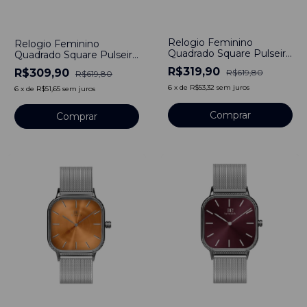
-
48
%
-
50
%
Relogio Feminino
Relogio Feminino
Quadrado Square Pulseira
Quadrado Square Pulseira
Prata Bays Amarelo Silver
Prata Bays Purple Roxo
R$319,90
R$309,90
R$619,80
R$619,80
Aço Inoxidável banhado a
Silver Aço Inoxidável
titânio 40mm
banhado a titânio 40mm
6
x
de
R$53,32
sem juros
6
x
de
R$51,65
sem juros
Comprar
Comprar