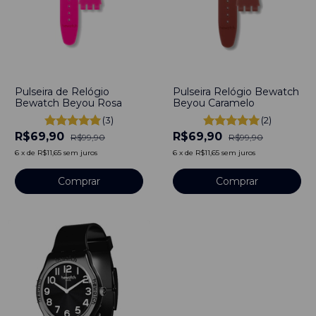
-
30
%
-
30
%
Pulseira de Relógio
Pulseira Relógio Bewatch
Bewatch Beyou Rosa
Beyou Caramelo
(3)
(2)
R$69,90
R$69,90
R$99,90
R$99,90
6
x
de
R$11,65
sem juros
6
x
de
R$11,65
sem juros
Comprar