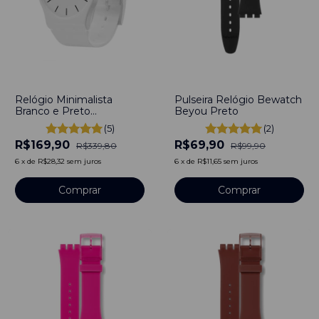
-
50
%
-
30
%
Relógio Minimalista
Pulseira Relógio Bewatch
Branco e Preto
Beyou Preto
Marshmallow 40mm
(5)
(2)
R$169,90
R$69,90
R$339,80
R$99,90
6
x
de
R$28,32
sem juros
6
x
de
R$11,65
sem juros
Comprar