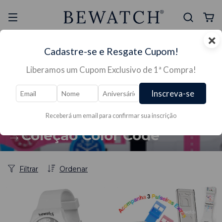
×
Selo Reclame Aqui
Ganhe Presente nas
Cadastre-se e Resgate Cupom!
Mais Segura
Lojas Físicas
Liberamos um Cupom Exclusivo de 1ª Compra!
Inscreva-se
Início
/
RELÓGIOS →
/
RELÓGIOS FEMININO →
/
COLEÇÕES →
/
COLEÇÕES por estilos, ocasiões e
Receberá um email para confirmar sua inscrição
personalidades
/
→Coleção Color Code
→Coleção Color Code
Filtrar
Ordenar