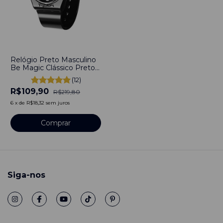
-
50
%
Relógio Preto Masculino
Be Magic Clássico Preto
Full Bewatch
(12)
R$109,90
R$219,80
6
x
de
R$18,32
sem juros
Siga-nos