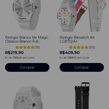
Relógio Branco Be Magic
Relógio Bewatch Kit
Clássico Branco Full
LGBTQIA+
Bewatch
(15)
(30)
R$219,90
R$409,90
6
x
de
R$36,65
sem juros
6
x
de
R$68,32
sem juros