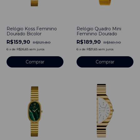
-
52
%
-
49
%
Relógio Koss Feminino
Relógio Quadro Mini
Dourado Bicolor
Feminino Dourado
R$159,90
R$189,90
R$329,80
R$369,90
6
x
de
R$26,65
sem juros
6
x
de
R$31,65
sem juros