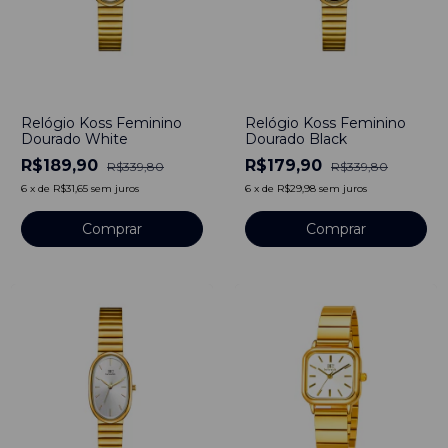
-
44
%
-
47
%
Relógio Koss Feminino
Relógio Koss Feminino
Dourado White
Dourado Black
R$189,90
R$179,90
R$339,80
R$339,80
6
x
de
R$31,65
sem juros
6
x
de
R$29,98
sem juros