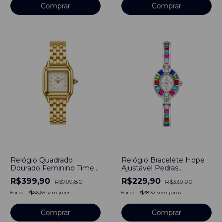
Comprar
Comprar
-
50
%
-
32
%
Relógio Quadrado
Relógio Bracelete Hope
Dourado Feminino Times
Ajustável Pedras
Square Gold Aço
Feminino Prata
R$399,90
R$229,90
R$799,80
R$339,90
Inoxidável Banho em
Titânio
6
x
de
R$66,65
sem juros
6
x
de
R$38,32
sem juros
Comprar