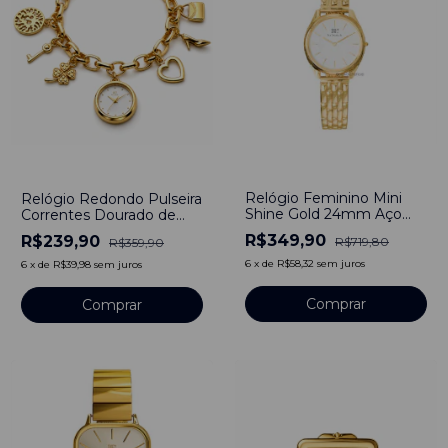
-
51
%
-
33
%
Relógio Feminino Mini
Relógio Redondo Pulseira
Shine Gold 24mm Aço
Correntes Dourado de
Inoxidável banhado a
Aço Inoxidável
R$349,90
R$239,90
R$719,80
R$359,90
titânio
6
x
de
R$58,32
sem juros
6
x
de
R$39,98
sem juros
Comprar
Comprar