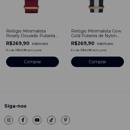
-
53
%
-
53
%
Relógio Minimalista
Relógio Minimalista Gow
Rosely Dourado Pulseira
Gold Pulseira de Nylon
de Nylon Nato Bordo
Nato Azul e branco
R$269,90
R$269,90
R$579,80
R$579,80
40mm Aço Inoxidável
40mm Aço Inoxidável
banhado a titânio
banhado a titânio
6
x
de
R$44,98
sem juros
6
x
de
R$44,98
sem juros
Comprar
Comprar
Siga-nos