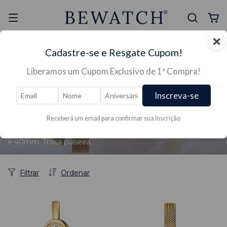
×
Selo Reclame Aqui
Ganhe Presente nas
Cadastre-se e Resgate Cupom!
Mais Segura
Lojas Físicas
Liberamos um Cupom Exclusivo de 1ª Compra!
Início
/
RELÓGIOS →
/
RELÓGIOS FEMININO →
/
RELÓGIOS CORES →
/
→Relógios Coloridos
/
Dourado
Inscreva-se
Dourado
Receberá um email para confirmar sua inscrição
Relógios Minimalistas Dourados. Modelos masculinos e
femininos, com pulseira em aço ou couro. Tamanho 32mm
e 40mm. Troca pulseira.
Filtrar
Ordenar