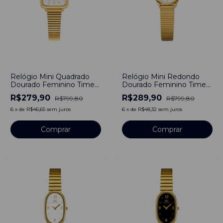
-
65
%
-
64
%
Relógio Mini Quadrado
Relógio Mini Redondo
Dourado Feminino Times
Dourado Feminino Times
Square Line Gold Aço
Square Line Gold Aço
R$279,90
R$289,90
R$799,80
R$799,80
Inoxidável Banho em
Inoxidável Banho em
Titânio
Titânio
6
x
de
R$46,65
sem juros
6
x
de
R$48,32
sem juros
Comprar
Comprar