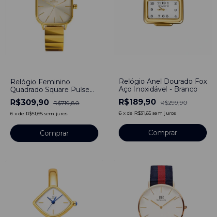
-
37
%
-
57
%
Relógio Anel Dourado Fox
Relógio Feminino
Aço Inoxidável - Branco
Quadrado Square Pulse
Full Gold Aço Inoxidável
R$189,90
R$309,90
R$299,90
R$719,80
banhado a titânio
6
x
de
R$31,65
sem juros
6
x
de
R$51,65
sem juros
Comprar