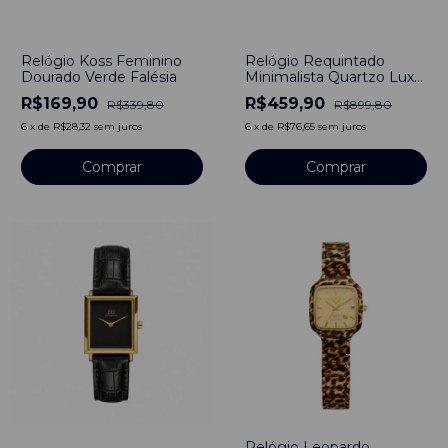
-
50
%
-
49
%
Relógio Koss Feminino
Relógio Requintado
Dourado Verde Falésia
Minimalista Quartzo Luxo
Dourado
R$169,90
R$459,90
R$339,80
R$899,80
6
x
de
R$28,32
sem juros
6
x
de
R$76,65
sem juros
Relógio Leopardo