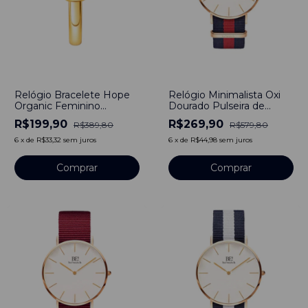
-
49
%
-
53
%
Relógio Bracelete Hope
Relógio Minimalista Oxi
Organic Feminino
Dourado Pulseira de
Dourado
Nylon Nato Azul e
R$199,90
R$269,90
R$389,80
R$579,80
Vermelho 40mm Aço
Inoxidável banhado a
6
x
de
R$33,32
sem juros
6
x
de
R$44,98
sem juros
titânio
Comprar