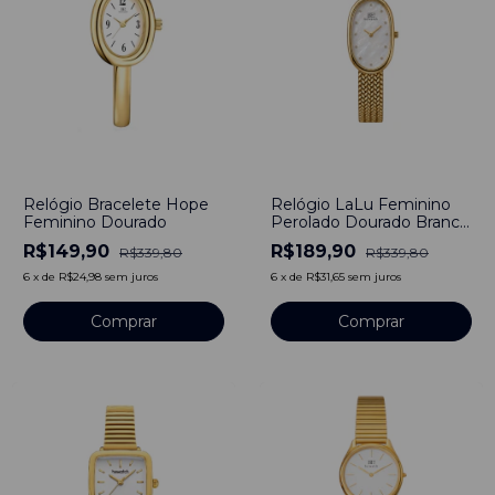
-
56
%
-
44
%
Relógio Bracelete Hope
Relógio LaLu Feminino
Feminino Dourado
Perolado Dourado Branco
Sunray
R$149,90
R$189,90
R$339,80
R$339,80
6
x
de
R$24,98
sem juros
6
x
de
R$31,65
sem juros