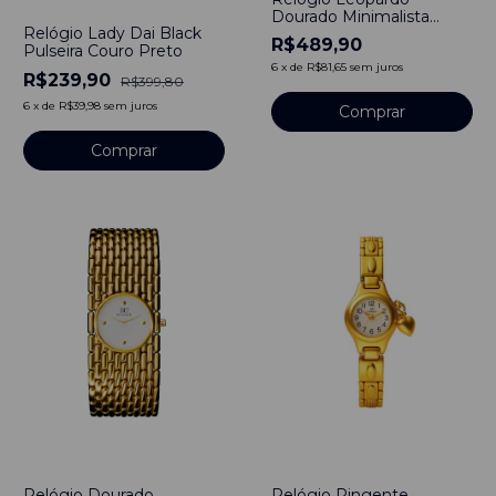
-
40
%
Dourado Minimalista
Relógio Lady Dai Black
Quartzo Luxo
R$489,90
Pulseira Couro Preto
6
x
de
R$81,65
sem juros
R$239,90
R$399,80
6
x
de
R$39,98
sem juros
Comprar
-
47
%
-
56
%
Relógio Dourado
Relógio Pingente