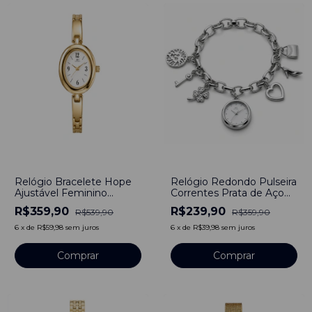
-
33
%
-
33
%
Relógio Bracelete Hope
Relógio Redondo Pulseira
Ajustável Feminino
Correntes Prata de Aço
Dourado
Inoxidável
R$359,90
R$239,90
R$539,90
R$359,90
6
x
de
R$59,98
sem juros
6
x
de
R$39,98
sem juros
Comprar