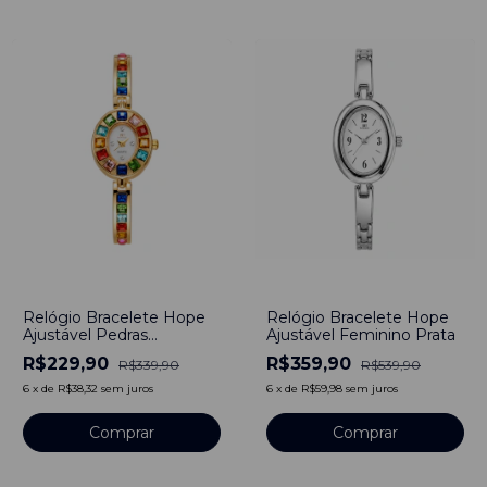
-
32
%
-
33
%
Relógio Bracelete Hope
Relógio Bracelete Hope
Ajustável Pedras
Ajustável Feminino Prata
Feminino Dourado
R$229,90
R$359,90
R$339,90
R$539,90
6
x
de
R$38,32
sem juros
6
x
de
R$59,98
sem juros