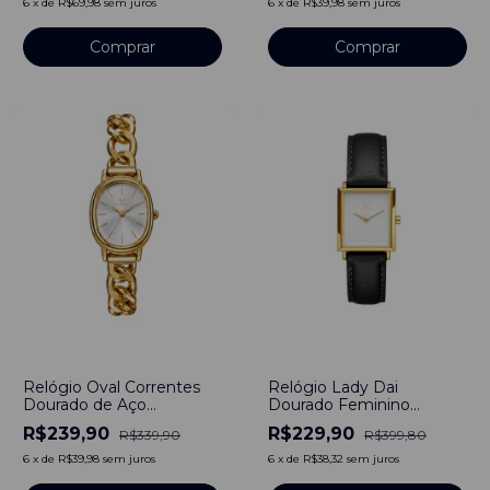
6
x
de
R$69,98
sem juros
6
x
de
R$39,98
sem juros
Comprar
Comprar
-
29
%
-
42
%
Relógio Oval Correntes
Relógio Lady Dai
Dourado de Aço
Dourado Feminino
Inoxidável
Pulseira Couro Preto
R$239,90
R$229,90
R$339,90
R$399,80
6
x
de
R$39,98
sem juros
6
x
de
R$38,32
sem juros