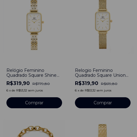
-
59
%
-
48
%
Relógio Feminino
Relogio Feminino
Quadrado Square Shine
Quadrado Square Union
Gold Aço Inoxidável
Gold Aço Inoxidável
R$319,90
R$319,90
R$779,80
R$619,80
banhado a titânio Gomos
banhado a titânio
6
x
de
R$53,32
sem juros
6
x
de
R$53,32
sem juros
Comprar
Comprar