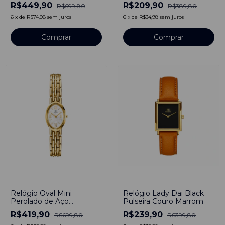
Aço Inoxidável Dourado
Dourado
R$449,90
R$209,90
R$699,80
R$389,80
6
x
de
R$74,98
sem juros
6
x
de
R$34,98
sem juros
Comprar
-
40
%
-
40
%
Relógio Oval Mini
Relógio Lady Dai Black
Perolado de Aço
Pulseira Couro Marrom
Inoxidável Dourado
R$419,90
R$239,90
R$699,80
R$399,80