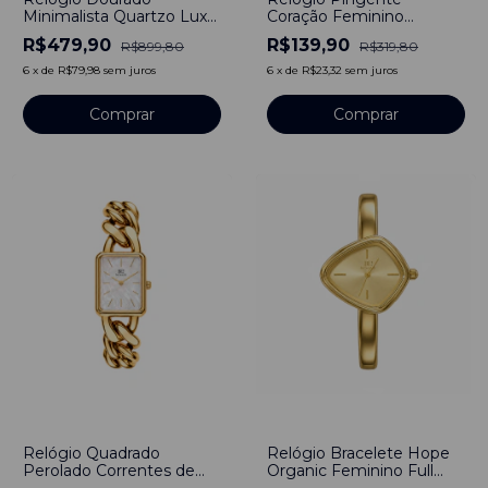
Minimalista Quartzo Luxo
Coração Feminino
Dourado
Dourado
R$479,90
R$139,90
R$899,80
R$319,80
6
x
de
R$79,98
sem juros
6
x
de
R$23,32
sem juros
-
36
%
-
46
%
Relógio Quadrado
Relógio Bracelete Hope
Perolado Correntes de
Organic Feminino Full