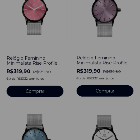
-
50
%
-
50
%
Relógio Feminino
Relógio Feminino
Minimalista Rise Profile
Minimalista Rise Profile
Roxo Pulseira De Aço
Rosa Pulseira de Metal
R$319,90
R$319,90
R$639,80
R$639,80
Prata 40mm Aço
Prata 40mm Aço
Inoxidável banhado a
Inoxidável banhado a
6
x
de
R$53,32
sem juros
6
x
de
R$53,32
sem juros
titânio
titânio
Comprar
Comprar