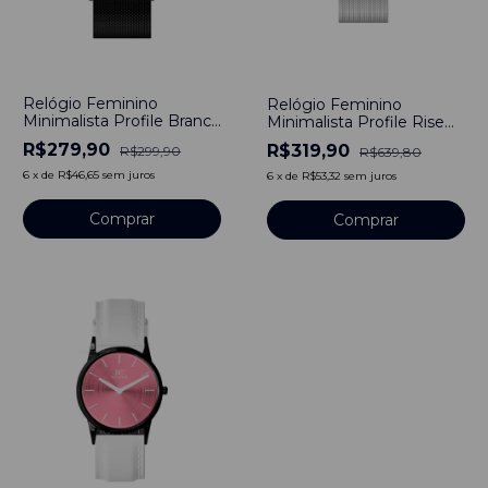
-
7
%
-
50
%
Relógio Feminino
Relógio Feminino
Minimalista Profile Branco
Minimalista Profile Rise
Pulseira Preto 40mm
Branco Pulseira de Aço
R$279,90
R$319,90
R$299,90
R$639,80
Prata 40mm Aço
Inoxidável banhado a
6
x
de
R$46,65
sem juros
6
x
de
R$53,32
sem juros
titânio
Comprar
Comprar