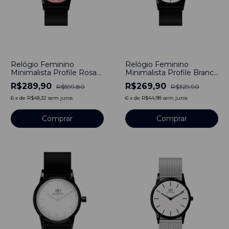
-
52
%
-
18
%
Relógio Feminino
Relógio Feminino
Minimalista Profile Rosa
Minimalista Profile Branco
Pulseira de Metal Preto
Pulseira de Metal Preto
R$289,90
R$269,90
R$599,80
R$329,90
40mm de Aço Inoxidável
40 mm
banhado a titânio
6
x
de
R$48,32
sem juros
6
x
de
R$44,98
sem juros
Comprar
Comprar