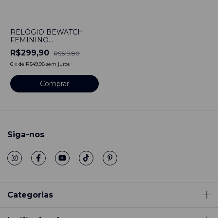
-
52
%
RELÓGIO BEWATCH
FEMININO
MINIMALISTA PULSEIRA
R$299,90
R$619,80
COURO BRANCO
PROFILE ROSA Aço
6
x
de
R$49,98
sem juros
Inoxidável banhado a
titânio
Comprar
Siga-nos
Categorias