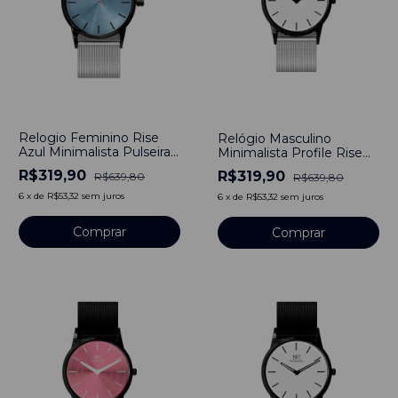
-
50
%
-
50
%
Relogio Feminino Rise
Relógio Masculino
Azul Minimalista Pulseira
Minimalista Profile Rise
Prata 40mm Aço
Branco Pulseira de Aço
R$319,90
R$319,90
R$639,80
R$639,80
Inoxidável banhado a
Prata 40mm Aço
titânio
Inoxidável banhado a
6
x
de
R$53,32
sem juros
6
x
de
R$53,32
sem juros
titânio
Comprar
Comprar