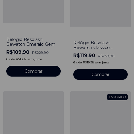
-
52
%
-
50
%
Relógio Besplash
Relógio Besplash
Bewatch Emerald Gem
Bewatch Clássico
R$109,90
Turquesa
R$229,90
R$119,90
R$239,90
6
x
de
R$18,32
sem juros
6
x
de
R$19,98
sem juros
ESGOTADO