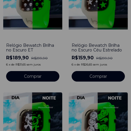
-
37
%
-
47
%
Relógio Bewatch Brilha
Relógio Bewatch Brilha
no Escuro ET
no Escuro Céu Estrelado
R$189,90
R$159,90
R$299,90
R$299,90
6
x
de
R$31,65
sem juros
6
x
de
R$26,65
sem juros