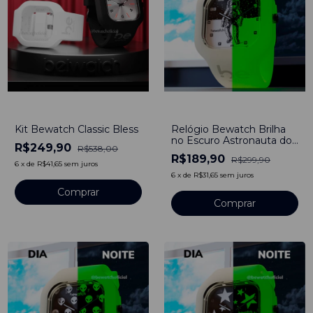
-
54
%
-
37
%
Kit Bewatch Classic Bless
Relógio Bewatch Brilha
no Escuro Astronauta do
R$249,90
R$538,00
Tempo
R$189,90
R$299,90
6
x
de
R$41,65
sem juros
6
x
de
R$31,65
sem juros