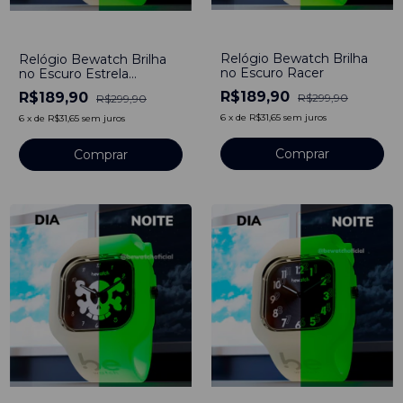
-
37
%
-
37
%
Relógio Bewatch Brilha
Relógio Bewatch Brilha
no Escuro Racer
no Escuro Estrela
Principal
R$189,90
R$189,90
R$299,90
R$299,90
6
x
de
R$31,65
sem juros
6
x
de
R$31,65
sem juros