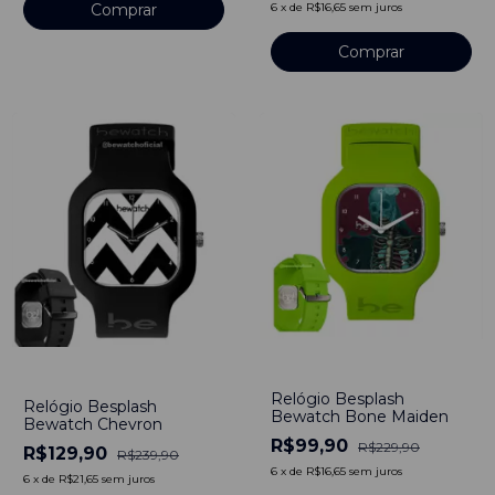
6
x
de
R$16,65
sem juros
-
57
%
-
46
%
Relógio Besplash
Relógio Besplash
Bewatch Bone Maiden
Bewatch Chevron
R$99,90
R$229,90
R$129,90
R$239,90
6
x
de
R$16,65
sem juros
6
x
de
R$21,65
sem juros