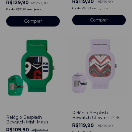
R$119,90
R$239,90
R$129,90
R$239,90
6
x
de
R$19,98
sem juros
6
x
de
R$21,65
sem juros
-
50
%
-
52
%
Relógio Besplash
Relógio Besplash
Bewatch Chevron Pink
Bewatch Mish Mash
R$119,90
R$239,90
R$109,90
R$229,90