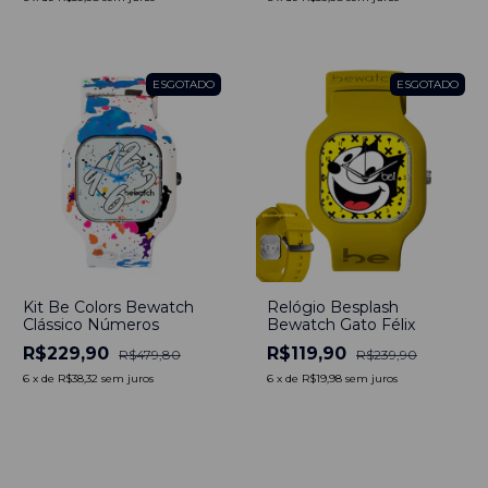
ESGOTADO
ESGOTADO
Kit Be Colors Bewatch
Relógio Besplash
Clássico Números
Bewatch Gato Félix
R$229,90
R$119,90
R$479,80
R$239,90
6
x
de
R$38,32
sem juros
6
x
de
R$19,98
sem juros