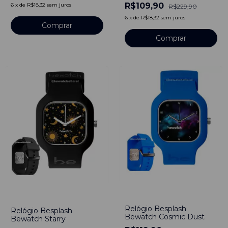
R$109,90
6
x
de
R$18,32
sem juros
R$229,90
6
x
de
R$18,32
sem juros
-
50
%
-
46
%
Relógio Besplash
Relógio Besplash
Bewatch Cosmic Dust
Bewatch Starry