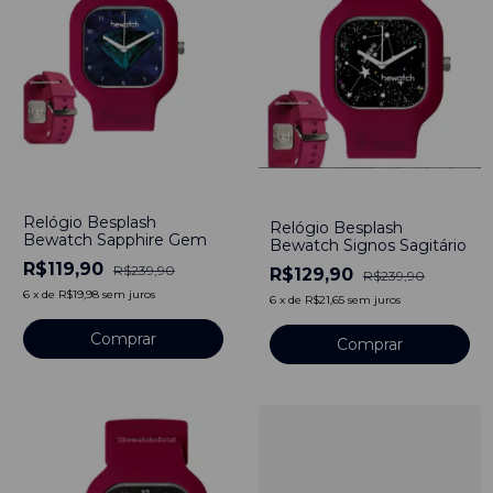
-
50
%
-
46
%
Relógio Besplash
Relógio Besplash
Bewatch Sapphire Gem
Bewatch Signos Sagitário
R$119,90
R$239,90
R$129,90
R$239,90
6
x
de
R$19,98
sem juros
6
x
de
R$21,65
sem juros