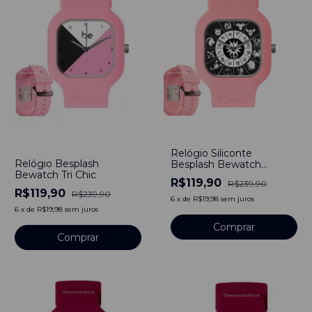
-
50
%
-
50
%
Relógio Siliconte
Relógio Besplash
Besplash Bewatch
Bewatch Tri Chic
Horóscopo
R$119,90
R$239,90
R$119,90
R$239,90
6
x
de
R$19,98
sem juros
6
x
de
R$19,98
sem juros