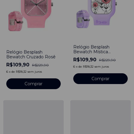
-
52
%
-
52
%
Relógio Besplash
Bewatch Mística
Relógio Besplash
Moderna
Bewatch Cruzado Rosê
R$109,90
R$229,90
R$109,90
R$229,90
6
x
de
R$18,32
sem juros
6
x
de
R$18,32
sem juros