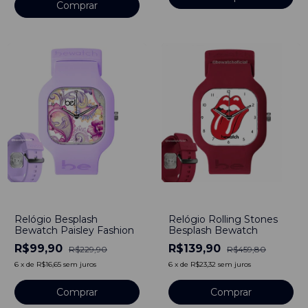
-
57
%
-
70
%
Relógio Besplash
Relógio Rolling Stones
Bewatch Paisley Fashion
Besplash Bewatch
R$99,90
R$139,90
R$229,90
R$459,80
6
x
de
R$16,65
sem juros
6
x
de
R$23,32
sem juros