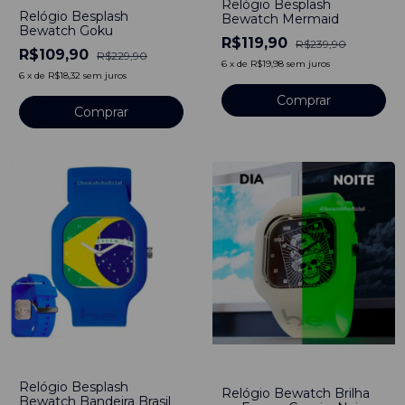
Relógio Besplash
Relógio Besplash
Bewatch Mermaid
Bewatch Goku
R$119,90
R$239,90
R$109,90
R$229,90
6
x
de
R$19,98
sem juros
6
x
de
R$18,32
sem juros
-
50
%
-
37
%
Relógio Besplash
Relógio Bewatch Brilha
Bewatch Bandeira Brasil