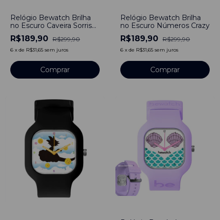
-
37
%
-
37
%
Relógio Bewatch Brilha
Relógio Bewatch Brilha
no Escuro Números Crazy
no Escuro Caveira Sorriso
Perfeito
R$189,90
R$189,90
R$299,90
R$299,90
6
x
de
R$31,65
sem juros
6
x
de
R$31,65
sem juros
-
50
%
-
52
%