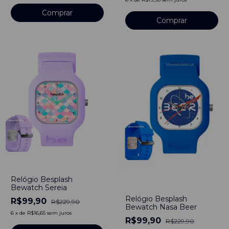
-
57
%
Relógio Besplash
-
57
%
Bewatch Sereia
Relógio Besplash
R$99,90
R$229,90
Bewatch Nasa Beer
6
x
de
R$16,65
sem juros
R$99,90
R$229,90