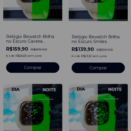
-
47
%
-
53
%
Relógio Bewatch Brilha
Relógio Bewatch Brilha
no Escuro Caveira
no Escuro Smiles
Molécula
R$159,90
R$139,90
R$299,90
R$299,90
6
x
de
R$26,65
sem juros
6
x
de
R$23,32
sem juros