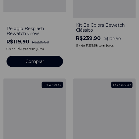
-
50
%
Kit Be Colors Bewatch
Relógio Besplash
Clássico
Bewatch Grow
R$239,90
R$479,80
R$119,90
R$239,90
6
x
de
R$39,98
sem juros
6
x
de
R$19,98
sem juros
ESGOTADO
ESGOTADO