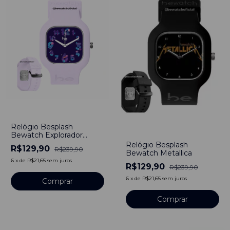
-
46
%
Relógio Besplash
-
46
%
Bewatch Explorador
Sideral
Relógio Besplash
R$129,90
R$239,90
Bewatch Metallica
6
x
de
R$21,65
sem juros
R$129,90
R$239,90
6
x
de
R$21,65
sem juros