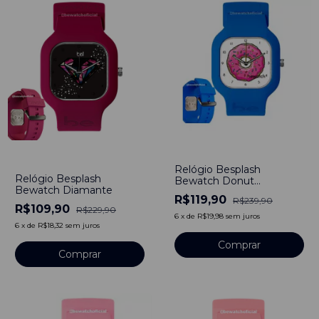
-
50
%
-
52
%
Relógio Besplash
Relógio Besplash
Bewatch Donut
Bewatch Diamante
Simpsons
R$119,90
R$239,90
R$109,90
R$229,90
6
x
de
R$19,98
sem juros
6
x
de
R$18,32
sem juros