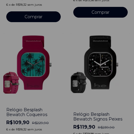
6
x
de
R$19,98
sem juros
6
x
de
R$18,32
sem juros
-
52
%
-
50
%
Relógio Besplash
Relógio Besplash
Bewatch Coqueiros
Bewatch Signos Peixes
R$109,90
R$229,90
R$119,90
R$239,90
6
x
de
R$18,32
sem juros
6
x
de
R$19,98
sem juros