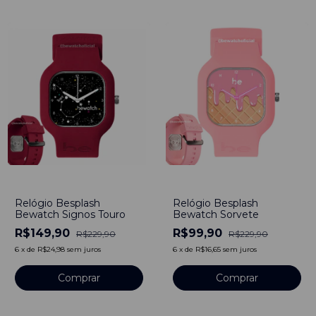
-
35
%
-
57
%
Relógio Besplash
Relógio Besplash
Bewatch Signos Touro
Bewatch Sorvete
R$149,90
R$99,90
R$229,90
R$229,90
6
x
de
R$24,98
sem juros
6
x
de
R$16,65
sem juros