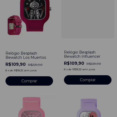
-
52
%
-
52
%
Relógio Besplash
Relógio Besplash
Bewatch Influencer
Bewatch Los Muertos
R$109,90
R$229,90
R$109,90
R$229,90
6
x
de
R$18,32
sem juros
6
x
de
R$18,32
sem juros