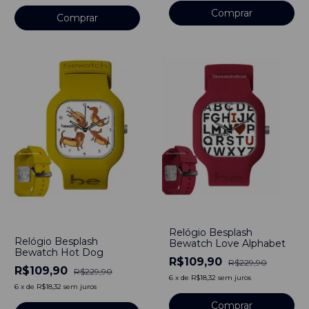
-
52
%
-
52
%
Relógio Besplash
Relógio Besplash
Bewatch Love Alphabet
Bewatch Hot Dog
R$109,90
R$229,90
R$109,90
R$229,90
6
x
de
R$18,32
sem juros
6
x
de
R$18,32
sem juros