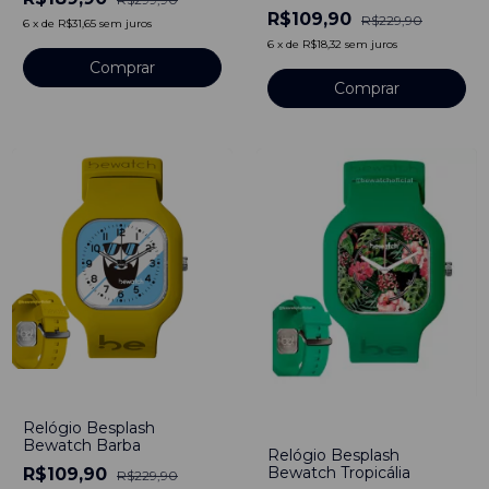
R$109,90
R$229,90
6
x
de
R$31,65
sem juros
6
x
de
R$18,32
sem juros
-
52
%
-
52
%
Relógio Besplash
Bewatch Barba
Relógio Besplash
Bewatch Tropicália
R$109,90
R$229,90