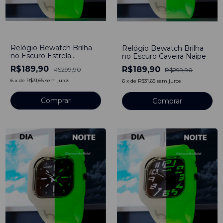
-
37
%
-
37
%
Relógio Bewatch Brilha
Relógio Bewatch Brilha
no Escuro Estrela
no Escuro Caveira Naipe
Cadente
R$189,90
R$189,90
R$299,90
R$299,90
6
x
de
R$31,65
sem juros
6
x
de
R$31,65
sem juros