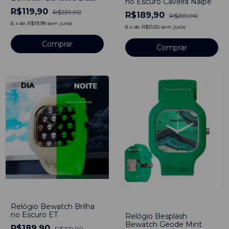
no Escuro Caveira Naipe
R$119,90
R$239,90
R$189,90
R$299,90
6
x
de
R$19,98
sem juros
6
x
de
R$31,65
sem juros
-
37
%
-
52
%
Relógio Bewatch Brilha
no Escuro ET
Relógio Besplash
Bewatch Geode Mint
R$189,90
R$299,90