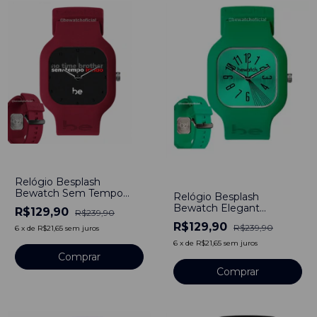
-
46
%
-
46
%
Relógio Besplash
Bewatch Sem Tempo
Relógio Besplash
Irmão
Bewatch Elegant
R$129,90
R$239,90
Turquesa
R$129,90
R$239,90
6
x
de
R$21,65
sem juros
6
x
de
R$21,65
sem juros