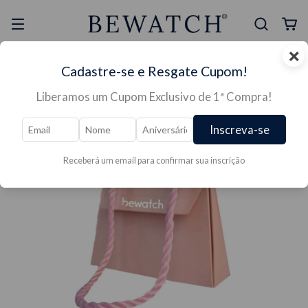
×
Selo Reclame Aqui
Ganhe Presente nas
Cadastre-se e Resgate Cupom!
Mais Segura
Lojas Físicas
Liberamos um Cupom Exclusivo de 1ª Compra!
Inscreva-se
Receberá um email para confirmar sua inscrição