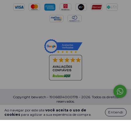
Copyright bewatch - 19066514000178 - 2026. Todos os direitos
reservados.
Ao navegar por este site
você aceita o uso de
Entendi
cookies
para agilizar a sua experiência de compra.