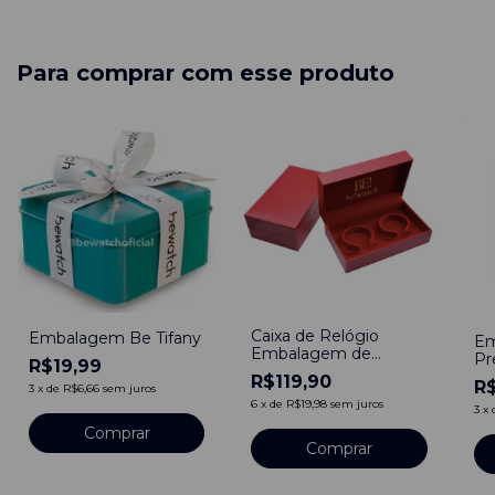
Para comprar com esse produto
Caixa de Relógio
Embalagem Be Tifany
Em
Embalagem de
Pr
R$19,99
Relógio Vermelha
R$119,90
R$
3
x
de
R$6,66
sem juros
6
x
de
R$19,98
sem juros
3
x