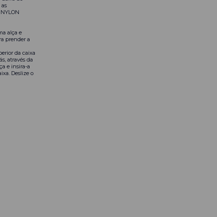
 as
as NYLON
ma alça e
ra prender a
erior da caixa
ás, através da
ça e insira-a
ixa. Deslize o