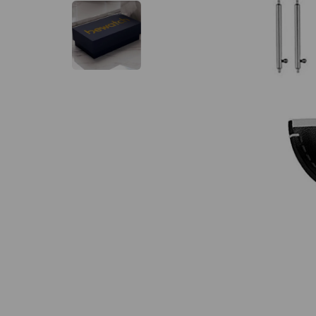
-
21
%