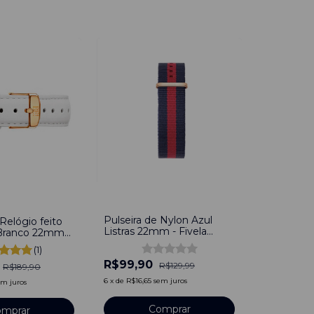
-
23
%
Pulseira de Nylon Azul
 Relógio feito
Listras 22mm - Fivela
Branco 22mm
Dourado
com Pinos
(1)
R$99,90
R$129,99
R$189,90
6
x
de
R$16,65
sem juros
em juros
Comprar
mprar