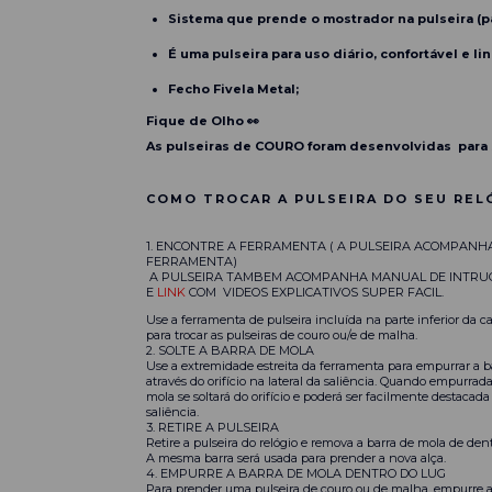
Sistema que prende o mostrador na pulseira (pa
É uma pulseira para uso diário, confortável e lin
Fecho Fivela Metal;
Fique de Olho 👀
As pulseiras de COURO foram desenvolvidas para 
COMO TROCAR A PULSEIRA DO SEU REL
1. ENCONTRE A FERRAMENTA ( A PULSEIRA ACOMPANH
FERRAMENTA)
A PULSEIRA TAMBEM ACOMPANHA MANUAL DE INTRU
E
LINK
COM VIDEOS EXPLICATIVOS SUPER FACIL.
Use a ferramenta de pulseira incluída na parte inferior da ca
para trocar as pulseiras de couro ou/e de malha.
2. SOLTE A BARRA DE MOLA
Use a extremidade estreita da ferramenta para empurrar a b
através do orifício na lateral da saliência. Quando empurrada
mola se soltará do orifício e poderá ser facilmente destacada
saliência.
3. RETIRE A PULSEIRA
Retire a pulseira do relógio e remova a barra de mola de dent
A mesma barra será usada para prender a nova alça.
4. EMPURRE A BARRA DE MOLA DENTRO DO LUG
Para prender uma pulseira de couro ou de malha, empurre a