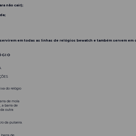
ra não cair);
da;
servirem em todas as linhas de relógios bewatch e também servem em 
ÓGIO
A
ÇÕES
ixa do relógio
arra de mola
, a barra de
 da outra
ro da pulseira.
 barra de