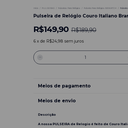
Início
/
PULSEIRAS
/
Pulseiras Para Relógios
/
Pulseira Para Relógios BEWATCH
/
Pulseir
Pulseira de Relógio Couro Italiano B
R$149,90
R$189,90
6
x
de
R$24,98
sem juros
Meios de pagamento
Meios de envio
Descrição
A nossa
PULSEIRA
de Relogio é feito de Couro Ital