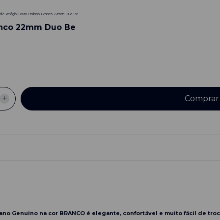
a de Relógio Couro Italiano Branco 22mm Duo Be
ranco 22mm Duo Be
iano Genuino na cor BRANCO é elegante, confortável e muito fácil de troc