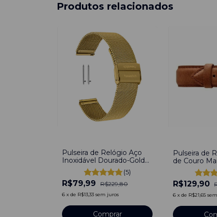
Produtos relacionados
-
65
%
-
32
%
Pulseira de Relógio Aço
Pulseira de R
Inoxidável Dourado-Gold
de Couro M
22mm Engate Rápido
de Fivela Co
(5)
R$79,99
R$129,90
R$229,80
6
x
de
R$13,33
sem juros
6
x
de
R$21,65
sem
Comprar
Com