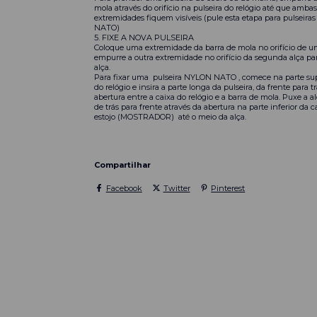
mola através do orifício na pulseira do relógio até que ambas
extremidades fiquem visíveis (pule esta etapa para pulseir
NATO)
5. FIXE A NOVA PULSEIRA
Coloque uma extremidade da barra de mola no orifício de u
empurre a outra extremidade no orifício da segunda alça pa
alça.
Para fixar uma
pulseira NYLON NATO
, comece na parte sup
do relógio e insira a parte longa da pulseira, da frente para tr
abertura entre a caixa do relógio e a barra de mola. Puxe a al
de trás para frente através da abertura na parte inferior da ca
estojo (MOSTRADOR) até o meio da alça.
Compartilhar
Facebook
Twitter
Pinterest