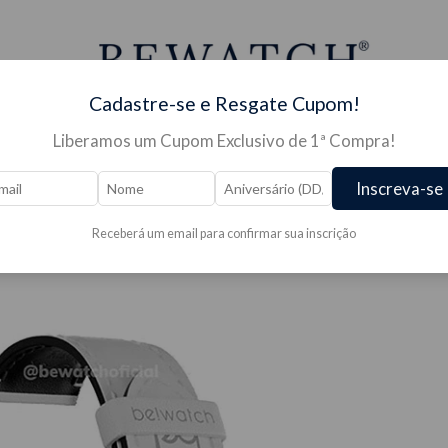
Cadastre-se e Resgate Cupom!
Liberamos um Cupom Exclusivo de 1ª Compra!
S PARA RELÓGIO →
JÓIAS →
PRESENTES →
OUTLE
Inscreva-se
Receberá um email para confirmar sua inscrição