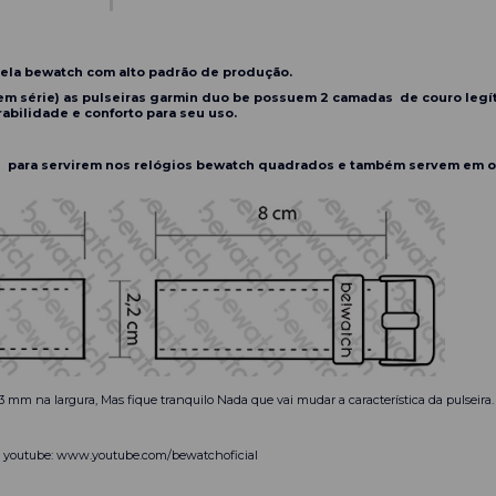
pela bewatch com alto padrão de produção.
em série) as pulseiras garmin duo be possuem 2 camadas de couro legíti
abilidade e conforto para seu uso.
 para servirem nos relógios bewatch quadrados e também servem em ou
3 mm na largura, Mas fique tranquilo Nada que vai mudar a característica da pulseira
o youtube:
www.youtube.com/bewatchoficial