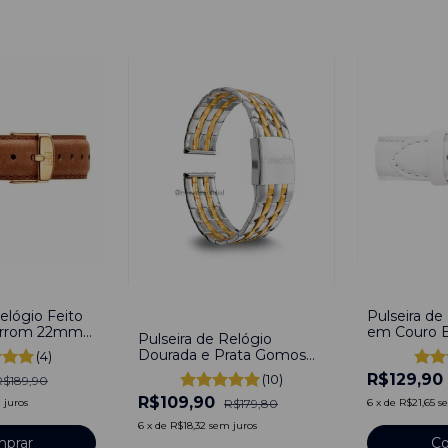
-
32
%
-
39
%
elógio Feito
Pulseira de
arrom 22mm
em Couro 
Pulseira de Relógio
m pinos
de Fivela 
Dourada e Prata Gomos
(4)
Feito de Aço Inoxidável
R$129,90
(10)
R$189,90
Bicolor Gold 22mm
R$109,90
 juros
R$179,80
6
x
de
R$21,65
s
6
x
de
R$18,32
sem juros
prar
Co