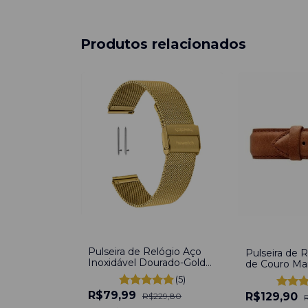
Produtos relacionados
-
65
%
-
32
%
Pulseira de Relógio Aço
Pulseira de R
Inoxidável Dourado-Gold
de Couro M
22mm Engate Rápido
de Fivela Co
(5)
R$79,99
R$129,90
R$229,80