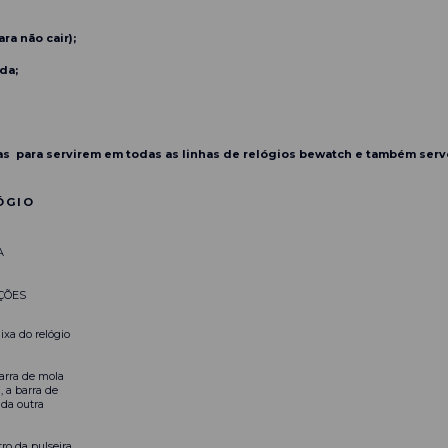
ra não cair);
da;
as para servirem em todas as linhas de relógios bewatch e também ser
ÓGIO
A
ÇÕES
ixa do relógio
arra de mola
, a barra de
 da outra
ro da pulseira.