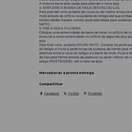
A mesma barra será usada para prender a nova alça.
4. EMPURRE A BARRA DE MOLA DENTRO DO LUG
Para prender uma pulseira de couro ou de malha, empurre a
mola através do orifício na pulseira do relógio até que ambas
extremidades fiquem visíveis (pule esta etapa para pulseir
NATO)
5. FIXE A NOVA PULSEIRA
Coloque uma extremidade da barra de mola no orifício de u
empurre a outra extremidade no orifício da segunda alça pa
alça.
Para fixar uma
pulseira NYLON NATO
, comece na parte sup
do relógio e insira a parte longa da pulseira, da frente para tr
abertura entre a caixa do relógio e a barra de mola. Puxe a al
de trás para frente através da abertura na parte inferior da ca
estojo (MOSTRADOR) até o meio da alça.
Mercadorias a pronta entrega.
Compartilhar
Facebook
Twitter
Pinterest