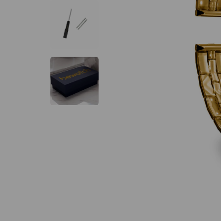
-
10
%