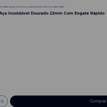
a de Relógio Dourado Feito de Aço Inoxidável Dourado 22mm Com Engate Rápido
e Aço Inoxidável Dourado 22mm Com Engate Rápido