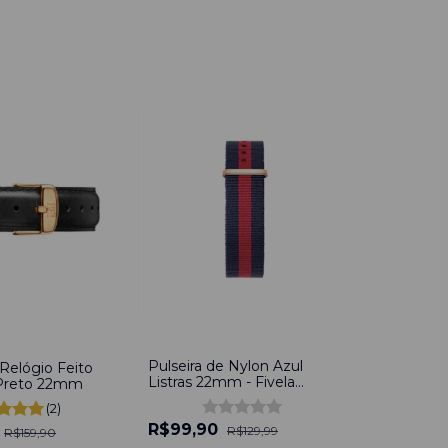
-
23
%
Pulseira de Nylon Azul
 Relógio Feito
Listras 22mm - Fivela
Preto 22mm
Dourado
(2)
R$99,90
R$129,99
R$159,90