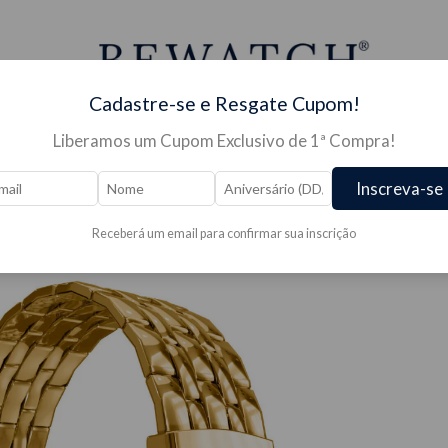
Cadastre-se e Resgate Cupom!
Liberamos um Cupom Exclusivo de 1ª Compra!
S PARA RELÓGIO →
JÓIAS →
PRESENTES →
OUTLE
Inscreva-se
Receberá um email para confirmar sua inscrição