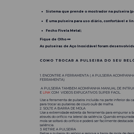
Sistema que prende o mostrador na pulseira (pa
É uma pulseira para uso diário, confortável e lin
Fecho Fivela Metal;
Fique de Olho 👀
As pulseiras de Aço Inoxidável foram desenvolvid
COMO TROCAR A PULSEIRA DO SEU REL
1. ENCONTRE A FERRAMENTA ( A PULSEIRA ACOMPANH
FERRAMENTA)
A PULSEIRA TAMBEM ACOMPANHA MANUAL DE INTRU
E
LINK
COM VIDEOS EXPLICATIVOS SUPER FACIL.
Use a ferramenta de pulseira incluída na parte inferior da ca
para trocar as pulseiras de couro ou/e de malha.
2. SOLTE A BARRA DE MOLA
Use a extremidade estreita da ferramenta para empurrar a b
através do orifício na lateral da saliência. Quando empurrada
mola se soltará do orifício e poderá ser facilmente destacada
saliência.
3. RETIRE A PULSEIRA
Retire a pulseira do relógio e remova a barra de mola de dent