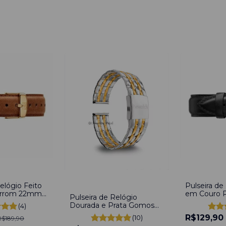
-
19
%
-
39
%
elógio Feito
Pulseira de
arrom 22mm
em Couro 
Pulseira de Relógio
m pinos
Dourada e Prata Gomos
(4)
Feito de Aço Inoxidável
R$129,90
(10)
R$189,90
Bicolor Gold 22mm