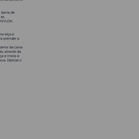
 barra de
 as
as NYLON
ma alça e
ra prender a
erior da caixa
ás, através da
ça e insira-a
ixa. Deslize o