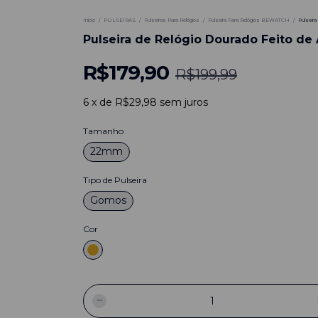
Início
/
PULSEIRAS
/
Pulseiras Para Relógios
/
Pulseira Para Relógios BEWATCH
/
Pulseir
Pulseira de Relógio Dourado Feito d
R$179,90
R$199,99
6
x
de
R$29,98
sem juros
Tamanho
22mm
Tipo de Pulseira
Gomos
Cor