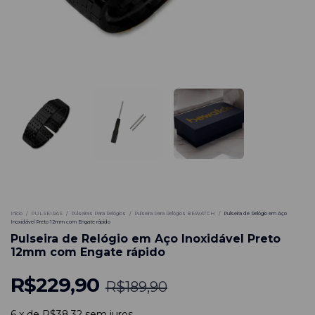
-
-21
%
Início
/
PULSEIRAS
/
Pulseiras Para Relógios
/
Pulseira Para Relógios BEWATCH
/
Pulseira de Relógio em Aço
Inoxidável Preto 12mm com Engate rápido
Pulseira de Relógio em Aço Inoxidável Preto
12mm com Engate rápido
R$229,90
R$189,90
6
x
de
R$38,32
sem juros