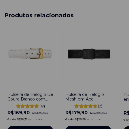
Produtos relacionados
-
11
%
-
14
%
-
-1
Pulseira de Relógio De
Pulseira de Relógio
Pu
Couro Branco com
Mesh em Aço
em
Fivela em Aço
Inoxidável Preto
Pr
(12)
(2)
Inoxidável 12mm com
12mm engate rápido
rá
R$169,90
R$179,90
pinos
R
R$189,90
R$209,90
6
x
de
R$28,32
sem juros
6
x
de
R$29,98
sem juros
6
x