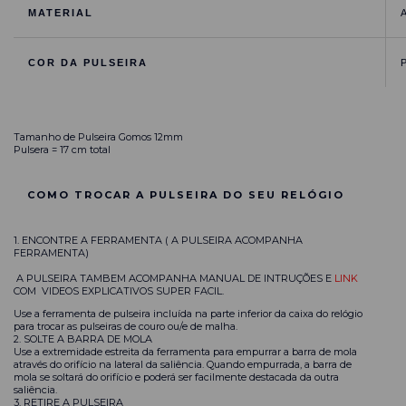
MATERIAL
A
COR DA PULSEIRA
P
Tamanho de Pulseira Gomos 12mm
Pulsera = 17 cm total
COMO TROCAR A PULSEIRA DO SEU RELÓGIO
1. ENCONTRE A FERRAMENTA ( A PULSEIRA ACOMPANHA
FERRAMENTA)
A PULSEIRA TAMBEM ACOMPANHA MANUAL DE INTRUÇÕES E
LINK
COM VIDEOS EXPLICATIVOS SUPER FACIL.
Use a ferramenta de pulseira incluída na parte inferior da caixa do relógio
para trocar as pulseiras de couro ou/e de malha.
2. SOLTE A BARRA DE MOLA
Use a extremidade estreita da ferramenta para empurrar a barra de mola
através do orifício na lateral da saliência. Quando empurrada, a barra de
mola se soltará do orifício e poderá ser facilmente destacada da outra
saliência.
3. RETIRE A PULSEIRA