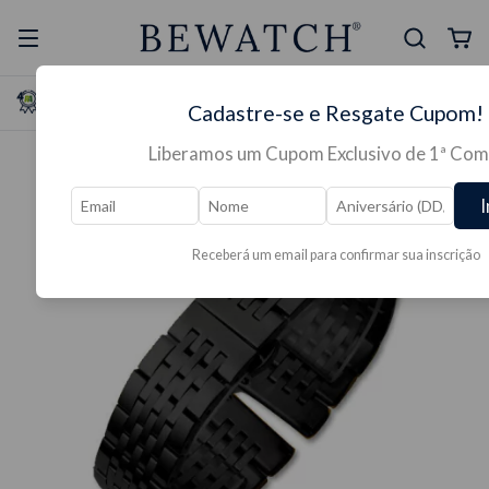
Selo Reclame Aqui
Ganhe Presente nas
Cadastre-se e Resgate Cupom!
Mais Segura
Lojas Físicas
Liberamos um Cupom Exclusivo de 1ª Com
I
Receberá um email para confirmar sua inscrição