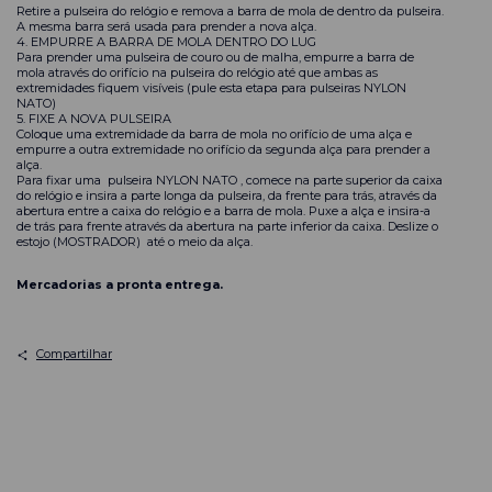
Retire a pulseira do relógio e remova a barra de mola de dentro da pulseira.
A mesma barra será usada para prender a nova alça.
4. EMPURRE A BARRA DE MOLA DENTRO DO LUG
Para prender uma pulseira de couro ou de malha, empurre a barra de
mola através do orifício na pulseira do relógio até que ambas as
extremidades fiquem visíveis (pule esta etapa para pulseiras NYLON
NATO)
5. FIXE A NOVA PULSEIRA
Coloque uma extremidade da barra de mola no orifício de uma alça e
empurre a outra extremidade no orifício da segunda alça para prender a
alça.
Para fixar uma
pulseira NYLON NATO
, comece na parte superior da caixa
do relógio e insira a parte longa da pulseira, da frente para trás, através da
abertura entre a caixa do relógio e a barra de mola. Puxe a alça e insira-a
de trás para frente através da abertura na parte inferior da caixa. Deslize o
estojo (MOSTRADOR) até o meio da alça.
Mercadorias a pronta entrega.
Compartilhar