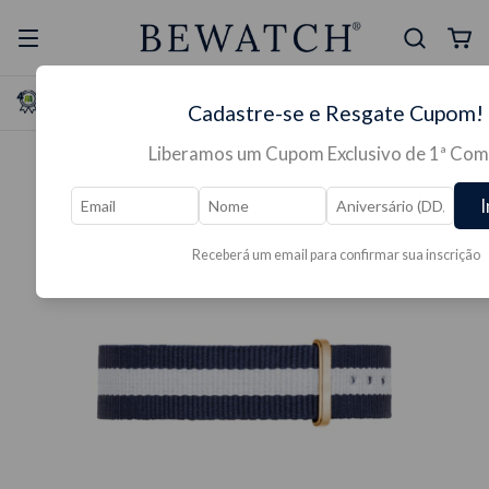
Selo Reclame Aqui
Ganhe Presente nas
Cadastre-se e Resgate Cupom!
Mais Segura
Lojas Físicas
Liberamos um Cupom Exclusivo de 1ª Com
I
Receberá um email para confirmar sua inscrição