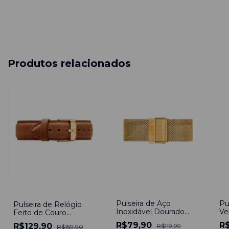
Produtos relacionados
-
33
%
-
5
-
19
%
Pulseira de Aço
Pu
Pulseira de Relógio
Inoxidável Dourado
Ve
Feito de Couro
20mm Engate Rápido
Fi
Marrom 20mm
R$79,90
R
R$129,90
R$119,99
R$159,90