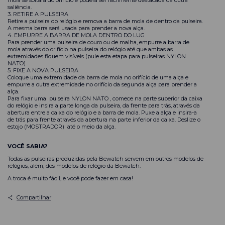
saliência.
3. RETIRE A PULSEIRA
Retire a pulseira do relógio e remova a barra de mola de dentro da pulseira.
A mesma barra será usada para prender a nova alça.
4. EMPURRE A BARRA DE MOLA DENTRO DO LUG
Para prender uma pulseira de couro ou de malha, empurre a barra de
mola através do orifício na pulseira do relógio até que ambas as
extremidades fiquem visíveis (pule esta etapa para pulseiras NYLON
NATO)
5. FIXE A NOVA PULSEIRA
Coloque uma extremidade da barra de mola no orifício de uma alça e
empurre a outra extremidade no orifício da segunda alça para prender a
alça.
Para fixar uma
pulseira NYLON NATO
, comece na parte superior da caixa
do relógio e insira a parte longa da pulseira, da frente para trás, através da
abertura entre a caixa do relógio e a barra de mola. Puxe a alça e insira-a
de trás para frente através da abertura na parte inferior da caixa. Deslize o
estojo (MOSTRADOR) até o meio da alça.
VOCÊ SABIA?
Todas as pulseiras produzidas pela Bewatch servem em outros modelos de
relógios, além, dos modelos de relógio da Bewatch.
A troca é muito fácil, e você pode fazer em casa!
Compartilhar