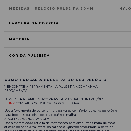
MEDIDAS - RELOGIO PULSEIRA 20MM
NYL
LARGURA DA CORREIA
MATERIAL
COR DA PULSEIRA
COMO TROCAR A PULSEIRA DO SEU RELÓGIO
1. ENCONTRE A FERRAMENTA ( A PULSEIRA ACOMPANHA
FERRAMENTA)
A PULSEIRA TAMBEM ACOMPANHA MANUAL DE INTRUÇÕES
E
LINK
COM VIDEOS EXPLICATIVOS SUPER FACIL.
Use a ferramenta de pulseira incluída na parte inferior da caixa do relógio
para trocar as pulseiras de couro ou/e de malha.
2. SOLTE A BARRA DE MOLA
Use a extremidade estreita da ferramenta para empurrar a barra de mola
através do orifício na lateral da saliência. Quando empurrada, a barra de
mola se soltará do orifício e poderá ser facilmente destacada da outra