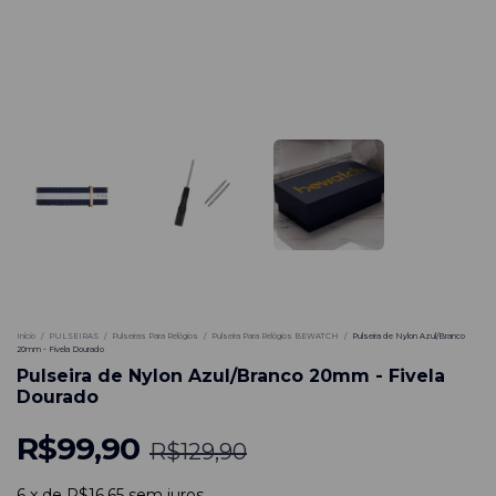
-
23
%
Início
/
PULSEIRAS
/
Pulseiras Para Relógios
/
Pulseira Para Relógios BEWATCH
/
Pulseira de Nylon Azul/Branco
20mm - Fivela Dourado
Pulseira de Nylon Azul/Branco 20mm - Fivela
Dourado
R$99,90
R$129,90
6
x
de
R$16,65
sem juros