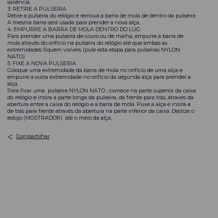
saliência.
3. RETIRE A PULSEIRA
Retire a pulseira do relógio e remova a barra de mola de dentro da pulseira.
A mesma barra será usada para prender a nova alça.
4. EMPURRE A BARRA DE MOLA DENTRO DO LUG
Para prender uma pulseira de couro ou de malha, empurre a barra de
mola através do orifício na pulseira do relógio até que ambas as
extremidades fiquem visíveis (pule esta etapa para pulseiras NYLON
NATO)
5. FIXE A NOVA PULSEIRA
Coloque uma extremidade da barra de mola no orifício de uma alça e
empurre a outra extremidade no orifício da segunda alça para prender a
alça.
Para fixar uma
pulseira NYLON NATO
, comece na parte superior da caixa
do relógio e insira a parte longa da pulseira, da frente para trás, através da
abertura entre a caixa do relógio e a barra de mola. Puxe a alça e insira-a
de trás para frente através da abertura na parte inferior da caixa. Deslize o
estojo (MOSTRADOR) até o meio da alça.
Compartilhar