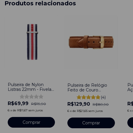
Produtos relacionados
-
42
%
-
6
-
32
%
Pulseira de Nylon
Pu
Pulseira de Relógio
Listras 22mm - Fivela
Aç
Feito de Couro
Prata
22
Marrom 22mm de
(4)
Fivela Com pinos
R$69,99
R
R$129,90
R$119,90
R$189,90
6
x
de
R$11,67
sem juros
6
x
6
x
de
R$21,65
sem juros
Comprar
Comprar