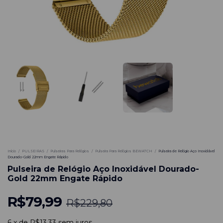
-
65
%
Início
/
PULSEIRAS
/
Pulseiras Para Relógios
/
Pulseira Para Relógios BEWATCH
/
Pulseira de Relógio Aço Inoxidável
Dourado-Gold 22mm Engate Rápido
Pulseira de Relógio Aço Inoxidável Dourado-
Gold 22mm Engate Rápido
R$79,99
R$229,80
6
x
de
R$13,33
sem juros