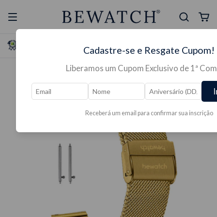
Selo Reclame Aqui
Ganhe Presente nas
Cadastre-se e Resgate Cupom!
Mais Segura
Lojas Físicas
Liberamos um Cupom Exclusivo de 1ª Com
I
Receberá um email para confirmar sua inscrição