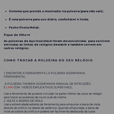
Sistema que prende o mostrador na pulseira (para não cair);
É uma pulseira para uso diário, confortável e linda;
Fecho Fivela Metal;
Fique de Olho 👀
As pulseiras de Aço Inoxidável foram desenvolvidas para servirem
em todas as linhas de relógios bewatch e também servem em
outros relógios.
COMO TROCAR A PULSEIRA DO SEU RELÓGIO
1. ENCONTRE A FERRAMENTA ( A PULSEIRA ACOMPANHA
FERRAMENTA)
A PULSEIRA TAMBEM ACOMPANHA MANUAL DE INTRUÇÕES
E
LINK
COM VIDEOS EXPLICATIVOS SUPER FACIL.
Use a ferramenta de pulseira incluída na parte inferior da caixa do relógio
para trocar as pulseiras de couro ou/e de malha.
2. SOLTE A BARRA DE MOLA
Use a extremidade estreita da ferramenta para empurrar a barra de mola
através do orifício na lateral da saliência. Quando empurrada, a barra de
mola se soltará do orifício e poderá ser facilmente destacada da outra