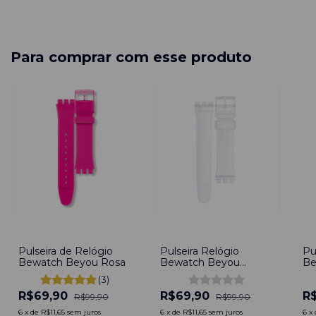
Para comprar com esse produto
-
30
%
-
30
%
-
3
Pulseira de Relógio
Pulseira Relógio
Pu
Bewatch Beyou Rosa
Bewatch Beyou
Be
Transparente
(3)
R$69,90
R$69,90
R
R$99,90
R$99,90
6
x
de
R$11,65
sem juros
6
x
de
R$11,65
sem juros
6
x