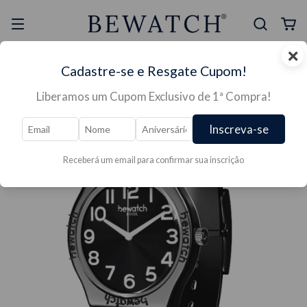
×
Selo Reclame Aqui
Ganhe Presente nas
Cadastre-se e Resgate Cupom!
Mais Segura
Lojas Físicas
Liberamos um Cupom Exclusivo de 1ª Compra!
Inscreva-se
Receberá um email para confirmar sua inscrição