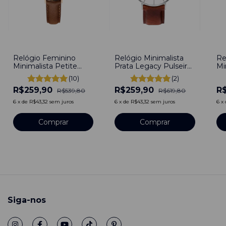
-
52
%
-
58
%
-
5
Relógio Feminino
Relógio Minimalista
Re
Minimalista Petite
Prata Legacy Pulseira
Mi
Boulevard Gold
De Couro Marrom
Pu
(10)
(2)
Pulseira de Couro
40mm Minimalista
Aç
R$259,90
R$259,90
R
Marrom 32mm Aço
Aço Inoxidável
ba
R$539,80
R$619,80
Inoxidável banhado a
banhado a titânio
6
x
de
R$43,32
sem juros
6
x
de
R$43,32
sem juros
6
x
titânio
Comprar
Comprar
Siga-nos