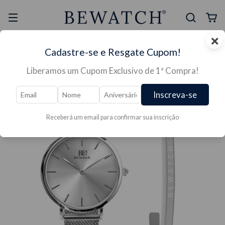
×
Selo Reclame Aqui
Ganhe Presente nas
Cadastre-se e Resgate Cupom!
Mais Segura
Lojas Físicas
Liberamos um Cupom Exclusivo de 1ª Compra!
Inscreva-se
Receberá um email para confirmar sua inscrição