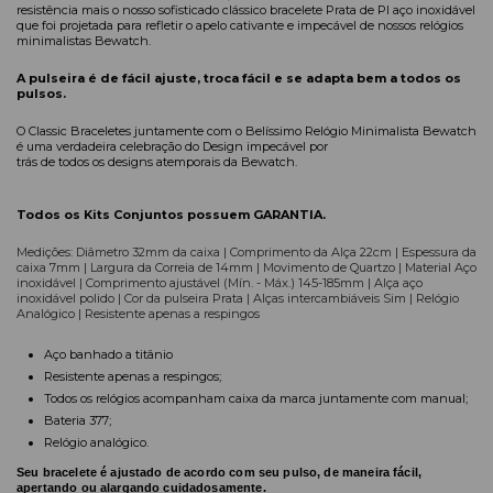
resistência mais o nosso sofisticado clássico bracelete Prata de PI aço inoxidável
que foi projetada para refletir o apelo cativante e impecável de nossos relógios
minimalistas Bewatch.
A pulseira é de fácil ajuste, troca fácil e se adapta bem a todos os
pulsos.
O Classic Braceletes juntamente com o Belíssimo Relógio Minimalista Bewatch
é uma verdadeira celebração do Design impecável por
trás de todos os designs atemporais da Bewatch.
Todos os Kits Conjuntos possuem GARANTIA.
Medições: Diâmetro 32mm da caixa | Comprimento da Alça 22cm | Espessura da
caixa 7mm | Largura da Correia de 14mm | Movimento de Quartzo | Material Aço
inoxidável | Comprimento ajustável (Mín. - Máx.) 145-185mm | Alça aço
inoxidável polido | Cor da pulseira Prata | Alças intercambiáveis Sim | Relógio
Analógico | Resistente apenas a respingos
Aço banhado a tit
â
nio
Resistente apenas a respingos;
Todos os relógios acompanham caixa da marca juntamente com manual;
Bateria 377;
Relógio analógico.
Seu bracelete é ajustado de acordo com seu pulso, de maneira fácil,
apertando ou alargando cuidadosamente.