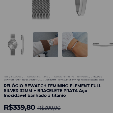
-
15
%
Início
/
RELÓGIOS →
/
RELÓGIOS FEMININO →
/
RELÓGIO FEMININO MINIMALISTA→
/
RELÓGIO
BEWATCH FEMININO ELEMENT FULL SILVER 32MM + BRACELETE PRATA Aço Inoxidável banhado a titânio
RELÓGIO BEWATCH FEMININO ELEMENT FULL
SILVER 32MM + BRACELETE PRATA Aço
Inoxidável banhado a titânio
R$339,80
R$399,90