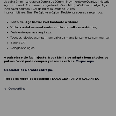
da caixa 7mm | Largura da Correia de 20mm | Movimento de Quartzo | Material
Aço inoxidável | Comprimento ajustável (Mín. - Máx.) 145-185mm | Alça Aço
inoxidável dourada | Cor da pulseira Dourado | Alças
intercambiáveis Sim |
Relógio Analógico | Resistente apenas a respingos.
Feito de Aço Inoxidável banhado a titânio
Vidro cristal mineral endurecido com alta resistência,
Resistente apenas a respingos;
Todos os relógios acompanham caixa da marca juntamente com manual;
Bateria 377;
Relógio analógico.
A pulseira é de fácil ajuste, troca fácil e se adapta bem a todos os
pulsos. Você pode comprar pulseiras extras.
Clique aqui
Mercadorias a pronta entrega.
Todos os relógios possuem TROCA GRATUITA e GARANTIA.
Compartilhar