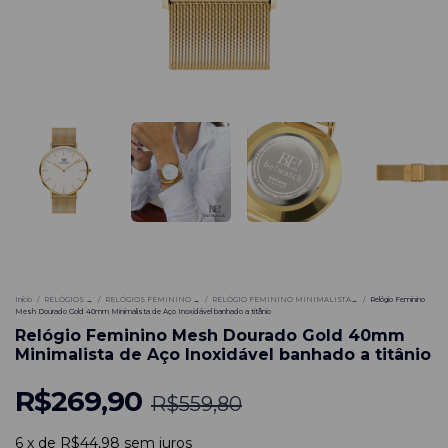
-
52
%
Início
/
RELÓGIOS →
/
RELÓGIOS FEMININO →
/
RELÓGIO FEMININO MINIMALISTA→
/
Relógio Feminino
Mesh Dourado Gold 40mm Minimalista de Aço Inoxidável banhado a titânio
Relógio Feminino Mesh Dourado Gold 40mm
Minimalista de Aço Inoxidável banhado a titânio
R$269,90
R$559,80
6
x
de
R$44,98
sem juros