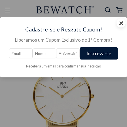
×
Selo Reclame Aqui
Ganhe Presente nas
Cadastre-se e Resgate Cupom!
Mais Segura
Lojas Físicas
Liberamos um Cupom Exclusivo de 1ª Compra!
Inscreva-se
Receberá um email para confirmar sua inscrição