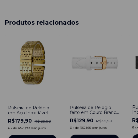
Produtos relacionados
-
4
-
19
%
-
5
%
Pu
Pulseira de Relógio
Pulseira de Relógio
In
feito em Couro Branco
em Aço Inoxidável
20
20mm
Dourado 20mm com
R
R$129,90
R$179,90
R$159,90
R$189,90
engate rápido
6
x
6
x
de
R$21,65
sem juros
6
x
de
R$29,98
sem juros