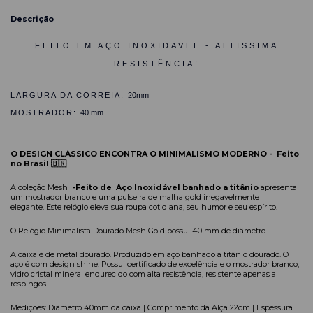
Descrição
FEITO EM AÇO INOXIDAVEL - ALTISSIMA
RESISTÊNCIA!
LARGURA DA CORREIA:
20mm
MOSTRADOR:
40 mm
O DESIGN CLÁSSICO ENCONTRA O MINIMALISMO MODERNO
-
Feito
no Brasil 🇧🇷
A coleção Mesh
-Feito de Aço Inoxidável banhado a titânio
apresenta
um mostrador branco e uma pulseira de malha gold inegavelmente
elegante. Este relógio eleva sua roupa cotidiana, seu humor e seu espírito.
O Relógio Minimalista Dourado Mesh Gold possui 40 mm de di
â
metro.
A caixa é de metal dourado. Produzido em aço banhado a tit
â
nio dourado. O
aço é com design shine. Possui certificado de excelência e o mostrador branco,
vidro cristal mineral endurecido com alta resistência, resistente apenas a
respingos.
Medições: Diâmetro 40mm da caixa | Comprimento da Alça 22cm | Espessura