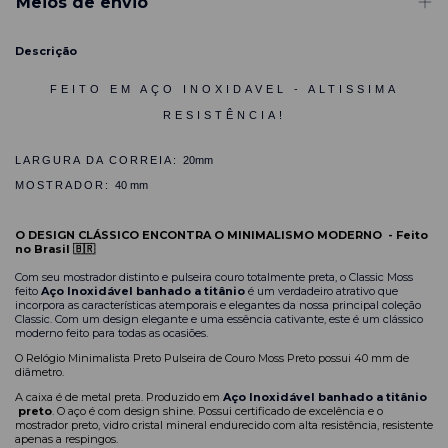
Meios de envio
Descrição
FEITO EM AÇO INOXIDAVEL - ALTISSIMA
RESISTÊNCIA!
LARGURA DA CORREIA:
20mm
MOSTRADOR:
40 mm
O DESIGN CLÁSSICO ENCONTRA O MINIMALISMO MODERNO
-
Feito
no Brasil 🇧🇷
Com seu mostrador distinto e pulseira couro totalmente preta, o Classic Moss
feito
Aço Inoxidável banhado a titânio
é um verdadeiro atrativo que
incorpora as características atemporais e elegantes da nossa principal coleção
Classic. Com um design elegante e uma essência cativante, este é um clássico
moderno feito para todas as ocasiões.
O Relógio Minimalista Preto Pulseira de Couro Moss Preto possui 40 mm de
di
â
metro.
A caixa é de metal preta. Produzido em
Aço Inoxidável banhado a titânio​
preto
. O aço é com design shine. Possui certificado de excelência e o
mostrador preto, vidro cristal mineral endurecido com alta resistência, resistente
apenas a respingos.