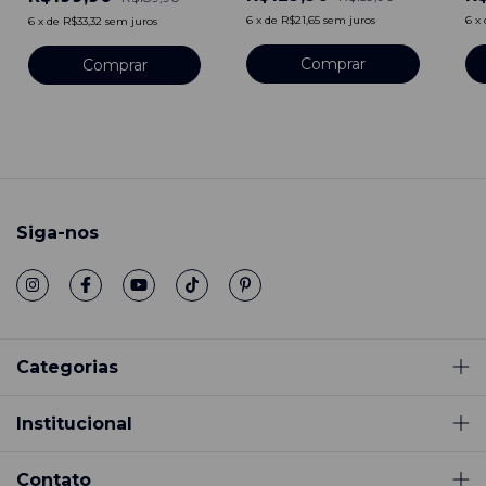
6
x
de
R$21,65
sem juros
6
x
6
x
de
R$33,32
sem juros
Comprar
Siga-nos
Categorias
Institucional
Contato