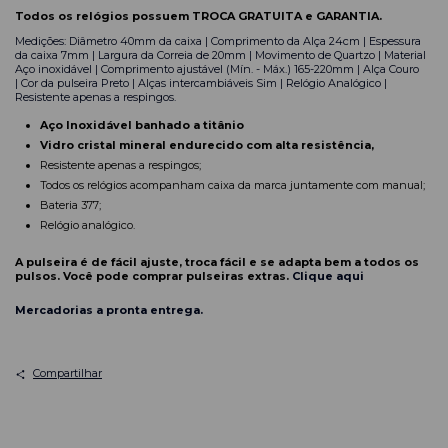
Todos os relógios possuem TROCA GRATUITA e GARANTIA.
Medições: Diâmetro 40mm da caixa | Comprimento da Alça 24cm | Espessura
da caixa 7mm | Largura da Correia de 20mm | Movimento de Quartzo | Material
Aço inoxidável | Comprimento ajustável (Mín. - Máx.) 165-220mm | Alça Couro
| Cor da pulseira Preto | Alças intercambiáveis Sim | Relógio Analógico |
Resistente apenas a respingos.
Aço Inoxidável banhado a tit
â
nio
Vidro cristal mineral endurecido com alta resistência,
Resistente apenas a respingos;
Todos os relógios acompanham caixa da marca juntamente com manual;
Bateria 377;
Relógio analógico.
A pulseira é de fácil ajuste, troca fácil e se adapta bem a todos os
pulsos. Você pode comprar pulseiras extras.
Clique aqui
Mercadorias a pronta entrega.
Compartilhar