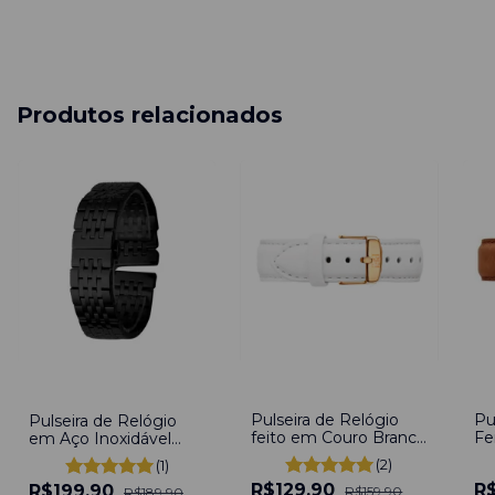
Produtos relacionados
-
19
%
-
1
-
-5
%
Pulseira de Relógio
Pu
Pulseira de Relógio
feito em Couro Branco
Fe
em Aço Inoxidável
20mm
M
Preto 20mm Com
(2)
(1)
engate rápido
R$129,90
R
R$199,90
R$159,90
R$189,90