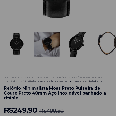
-
50
%
Início
/
RELÓGIOS →
/
RELÓGIOS FEMININO →
/
COLEÇÕES →
/
COLEÇÕES por estilos, ocasiões e
personalidades
/
Relógio Minimalista Moss Preto Pulseira de Couro Preto 40mm Aço Inoxidável banhado a titânio
Relógio Minimalista Moss Preto Pulseira de
Couro Preto 40mm Aço Inoxidável banhado a
titânio
R$249,90
R$499,80