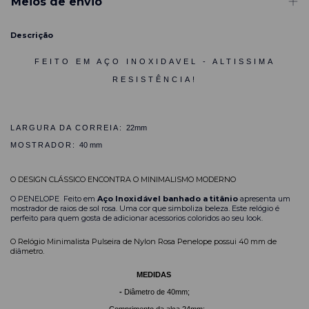
Meios de envio
Descrição
FEITO EM AÇO INOXIDAVEL - ALTISSIMA
RESISTÊNCIA!
LARGURA DA CORREIA:
22mm
MOSTRADOR:
40 mm
O DESIGN CLÁSSICO ENCONTRA O MINIMALISMO MODERNO
O PENELOPE Feito em
Aço Inoxidável banhado a titânio
apresenta um
mostrador de raios de sol rosa. Uma cor que simboliza beleza. Este relógio é
perfeito para quem gosta de adicionar acessorios coloridos ao seu look.
O Relógio Minimalista Pulseira de Nylon Rosa Penelope possui 40 mm de
di
â
metro.
MEDIDAS
-
Diâmetro de 40mm;