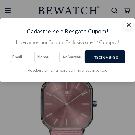
×
Selo Reclame Aqui
Ganhe Presente nas
Cadastre-se e Resgate Cupom!
Mais Segura
Lojas Físicas
Liberamos um Cupom Exclusivo de 1ª Compra!
Inscreva-se
Receberá um email para confirmar sua inscrição