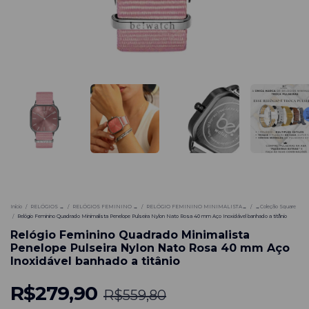
-
50
%
Início
/
RELÓGIOS →
/
RELÓGIOS FEMININO →
/
RELÓGIO FEMININO MINIMALISTA→
/
→Coleção Square
/
Relógio Feminino Quadrado Minimalista Penelope Pulseira Nylon Nato Rosa 40 mm Aço Inoxidável banhado a titânio
Relógio Feminino Quadrado Minimalista
Penelope Pulseira Nylon Nato Rosa 40 mm Aço
Inoxidável banhado a titânio
R$279,90
R$559,80