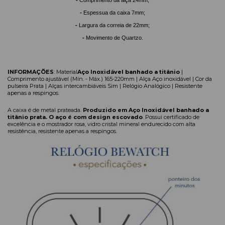
-
Comprimento da alça 24mm;
-
Espessua da caixa 7mm;
-
Largura da correia de 22mm;
-
Movimento de Quartzo.
INFORMAÇÕES
:
Material
Aço Inoxidável banhado a titânio
|
Comprimento ajustável (Mín. - Máx.) 165-220mm | Alça Aço inoxidável | Cor da
pulseira Prata | Alças intercambiáveis Sim | Relógio Analógico | Resistente
apenas a respingos.
A caixa é de metal prateada.
Produzido em
Aço Inoxidável banhado a
titânio
prata. O aço é com design escovado
. Possui certificado de
excelência e o mostrador rosa, vidro cristal mineral endurecido com alta
resistência, resistente apenas a respingos.