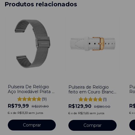
Produtos relacionados
-
65
%
-
3
-
32
%
Pulseira De Relógio
Pu
Pulseira de Relógio
Aço Inoxidável Prata -
Ro
feito em Couro Branco
Silver 22mm Com
Fi
22mm de Fivela com
(9)
(1)
Engate Rápido
Pinos
R$79,99
R
R$129,90
R$229,80
R$189,90
6
x
de
R$13,33
sem juros
6
x
6
x
de
R$21,65
sem juros
Comprar
Comprar