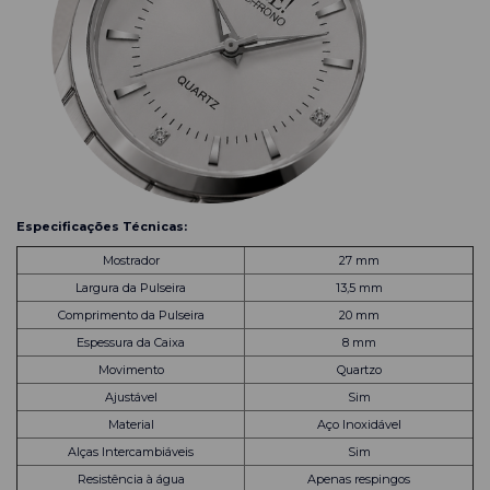
Especificações Técnicas:
Mostrador
27 mm
Largura da Pulseira
13,5 mm
Comprimento da Pulseira
20 mm
Espessura da Caixa
8 mm
Movimento
Quartzo
Ajustável
Sim
Material
Aço Inoxidável
Alças Intercambiáveis
Sim
Resistência à água
Apenas respingos