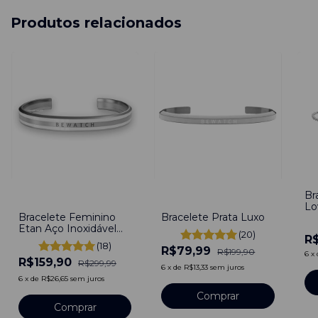
Produtos relacionados
Br
-
47
%
-
60
%
Lo
Bracelete Feminino
Bracelete Prata Luxo
Aj
Etan Aço Inoxidável
(20)
R$
Ajustável
(18)
R$79,99
R$199,90
6
x
R$159,90
R$299,99
6
x
de
R$13,33
sem juros
6
x
de
R$26,65
sem juros