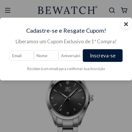
×
Selo Reclame Aqui
Ganhe Presente nas
Cadastre-se e Resgate Cupom!
Mais Segura
Lojas Físicas
Liberamos um Cupom Exclusivo de 1ª Compra!
Inscreva-se
Receberá um email para confirmar sua inscrição