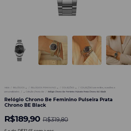
-
41
%
Início
/
RELÓGIOS →
/
RELÓGIOS FEMININO →
/
COLEÇÕES →
/
COLEÇÕES por estilos, ocasiões e
personalidades
/
→ Coleção Chrono Be
/
Relógio Chrono Be Feminino Pulseira Prata Chrono BE Black
Relógio Chrono Be Feminino Pulseira Prata
Chrono BE Black
R$189,90
R$319,80