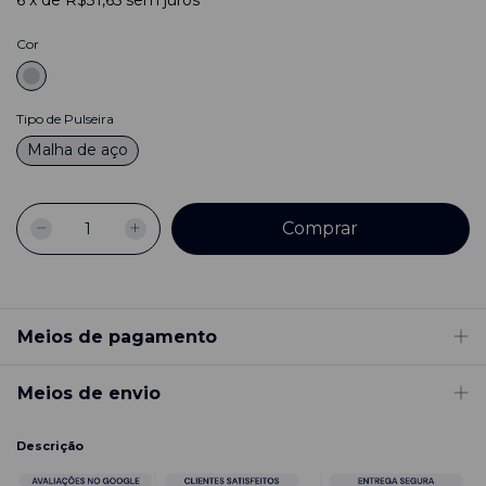
6
x
de
R$31,65
sem juros
Cor
Tipo de Pulseira
Malha de aço
Meios de pagamento
Meios de envio
Descrição