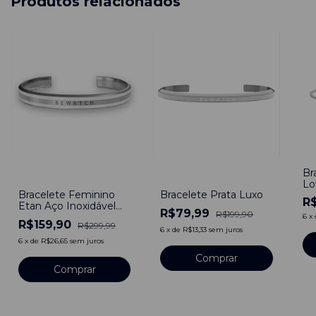
Produtos relacionados
Br
-
47
%
-
60
%
Lo
Bracelete Feminino
Bracelete Prata Luxo
Aj
R$
Etan Aço Inoxidável
R$79,99
R$199,90
Ajustável
6
x
R$159,90
R$299,99
6
x
de
R$13,33
sem juros
6
x
de
R$26,65
sem juros