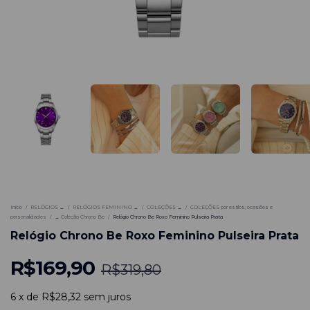
-
47
%
Início
/
RELÓGIOS →
/
RELÓGIOS FEMININO →
/
COLEÇÕES →
/
COLEÇÕES por estilos, ocasiões e
personalidades
/
→ Coleção Chrono Be
/
Relógio Chrono Be Roxo Feminino Pulseira Prata
Relógio Chrono Be Roxo Feminino Pulseira Prata
R$169,90
R$319,80
6
x
de
R$28,32
sem juros