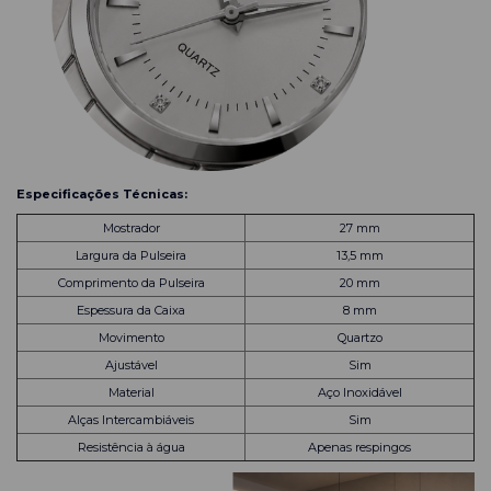
Especificações Técnicas:
Mostrador
27 mm
Largura da Pulseira
13,5 mm
Comprimento da Pulseira
20 mm
Espessura da Caixa
8 mm
Movimento
Quartzo
Ajustável
Sim
Material
Aço Inoxidável
Alças Intercambiáveis
Sim
Resistência à água
Apenas respingos