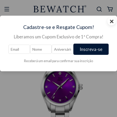
×
Selo Reclame Aqui
Ganhe Presente nas
Cadastre-se e Resgate Cupom!
Mais Segura
Lojas Físicas
Liberamos um Cupom Exclusivo de 1ª Compra!
Inscreva-se
Receberá um email para confirmar sua inscrição