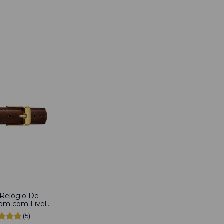
 Relógio De
om com Fivela
xidável 16mm
(5)