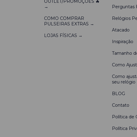
OUTLET/PROMOÇÕES 🔥
→
Perguntas 
COMO COMPRAR
Relógios Pe
PULSEIRAS EXTRAS →
Atacado
LOJAS FÍSICAS →
Inspiração
Tamanho do
Como Ajusta
Como ajusta
seu relógio
BLOG
Contato
Política de 
Política Pri