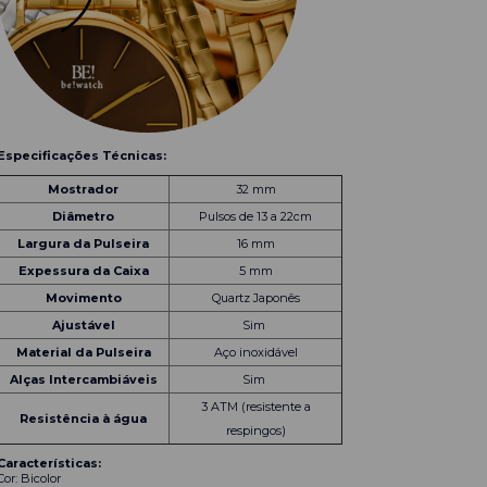
Especificações Técnicas:
Mostrador
32 mm
Diâmetro
Pulsos de 13 a 22cm
Largura da Pulseira
16 mm
Expessura da Caixa
5 mm
Movimento
Quartz Japonês
Ajustável
Sim
Material da Pulseira
Aço inoxidável
Alças Intercambiáveis
Sim
3 ATM (resistente a
Resistência à água
respingos)
Características:
Cor: Bicolor