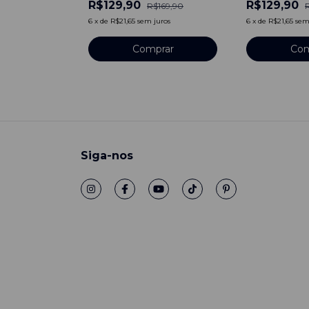
R$129,90
R$129,90
R$169,90
6
x
de
R$21,65
sem juros
6
x
de
R$21,65
sem
Comprar
Com
Siga-nos