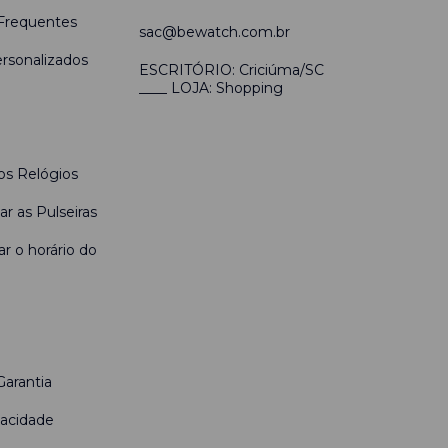
Frequentes
sac@bewatch.com.br
rsonalizados
ESCRITÓRIO: Criciúma/SC
____ LOJA: Shopping
s Relógios
r as Pulseiras
r o horário do
Garantia
vacidade