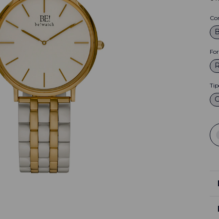
Co
B
Fo
Tip