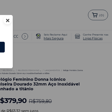
(
0
)
×
Selo Reclame Aqui
Ganhe Presente nas
COMO COMPRAR PULSEIRAS EXTRAS →
LOJAS FÍSICAS 
Mais Segura
Lojas Físicas
0
%
/
RELÓGIOS →
/
RELÓGIOS FEMININO →
/
LANÇAMENTOS
/
Relógio Feminino Donna
co Pulseira Dourado 32mm Aço Inoxidável banhado a titânio
lógio Feminino Donna Icônico
lseira Dourado 32mm Aço Inoxidável
nhado a titânio
$379,90
R$759,80
x
de
R$63,32
sem juros