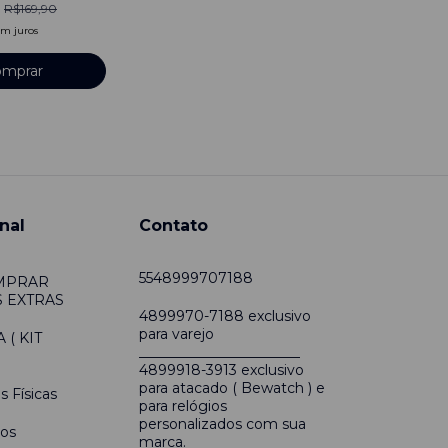
R$169,90
em juros
mprar
nal
Contato
5548999707188
MPRAR
 EXTRAS
4899970-7188 exclusivo
para varejo
( KIT
_______________________
4899918-3913 exclusivo
para atacado ( Bewatch ) e
s Físicas
para relógios
personalizados com sua
os
marca.