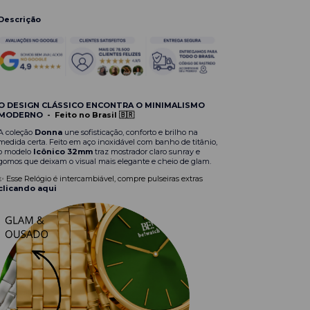
Descrição
O DESIGN CLÁSSICO ENCONTRA O MINIMALISMO
MODERNO
-
Feito no Brasil 🇧🇷
A coleção
Donna
une sofisticação, conforto e brilho na
medida certa. Feito em aço inoxidável com banho de titânio,
o modelo
Icônico 32mm
traz mostrador claro sunray e
gomos que deixam o visual mais elegante e cheio de glam.
✨ Esse Relógio é intercambiável, compre pulseiras extras
clicando aqui