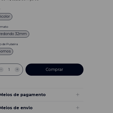
r
icolor
rmato
Redondo 32mm
o de Pulseira
Gomos
Meios de pagamento
Meios de envio