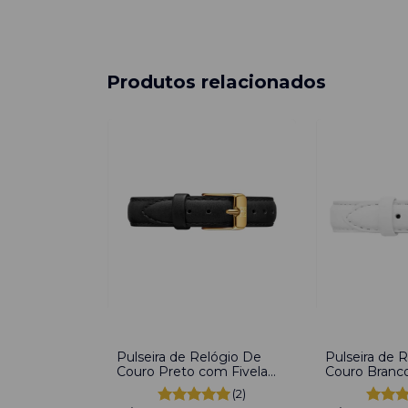
Produtos relacionados
-
24
%
-
24
%
Pulseira de Relógio De
Pulseira de 
Couro Preto com Fivela
Couro Branc
em Aço Inoxidável 16mm
em Aço Inox
(2)