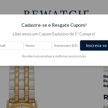
Cadastre-se e Resgate Cupom!
Liberamos um Cupom Exclusivo de 1ª Compra!
JÓIAS →
PRESENTES →
OUTLET/PROMOÇÕES 🔥 →
Inscreva-se
Receberá um email para confirmar sua inscrição
-
5
Início
Icôni
Re
Pu
ba
R
6