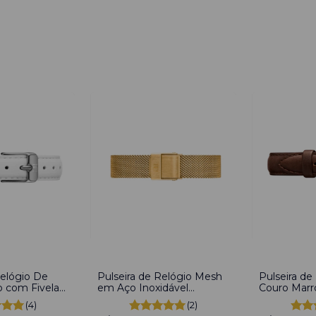
-
25
%
-
24
%
Relógio De
Pulseira de Relógio Mesh
Pulseira de
o com Fivela
em Aço Inoxidável
Couro Marr
idável 16mm
Dourado 16mm
em Aço Ino
(4)
(2)