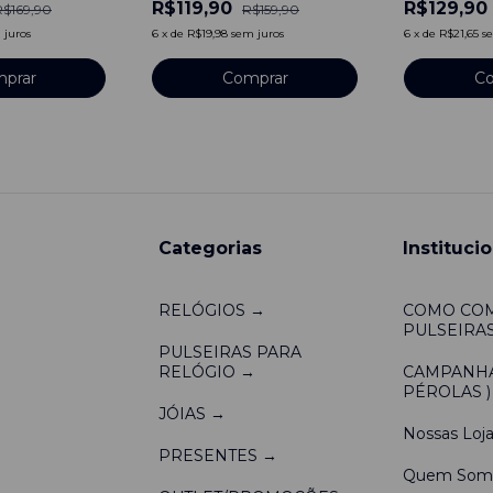
R$119,90
R$129,90
R$169,90
R$159,90
 juros
6
x
de
R$19,98
sem juros
6
x
de
R$21,65
s
prar
Comprar
Co
Categorias
Institucio
RELÓGIOS →
COMO CO
PULSEIRAS
PULSEIRAS PARA
RELÓGIO →
CAMPANHA 
PÉROLAS )
JÓIAS →
Nossas Loja
PRESENTES →
Quem Som