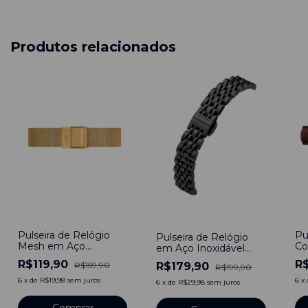
Produtos relacionados
-
25
%
-
2
-
10
%
Pulseira de Relógio
Pu
Pulseira de Relógio
Mesh em Aço
Co
em Aço Inoxidável
Inoxidável Dourado
Fi
Preto 16mm Com
R$119,90
R
R$179,90
R$159,90
R$199,90
16mm
In
Engate rápido
6
x
de
R$19,98
sem juros
6
x
6
x
de
R$29,98
sem juros