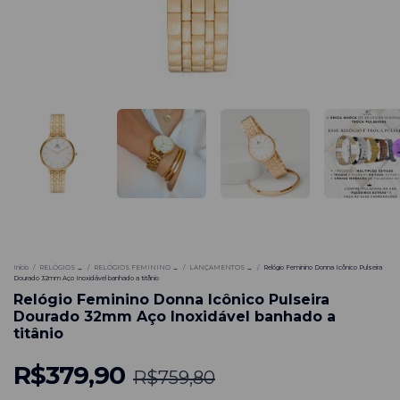
-
50
%
Início
/
RELÓGIOS →
/
RELÓGIOS FEMININO →
/
LANÇAMENTOS →
/
Relógio Feminino Donna Icônico Pulseira
Dourado 32mm Aço Inoxidável banhado a titânio
Relógio Feminino Donna Icônico Pulseira
Dourado 32mm Aço Inoxidável banhado a
titânio
R$379,90
R$759,80