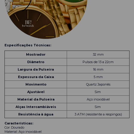
Especificações Técnicas:
Mostrador
32 mm
Diâmetro
Pulsos de 13 a 22cm
Largura da Pulseira
16 mm
Expessura da Caixa
5 mm
Movimento
Quartz Japonês
Ajustável
Sim
Material da Pulseira
Aço inoxidável
Alças Intercambiáveis
Sim
Resistência à água
3 ATM (resistente a respingos)
Características:
Cor: Dourado
Material: Aço inoxidável