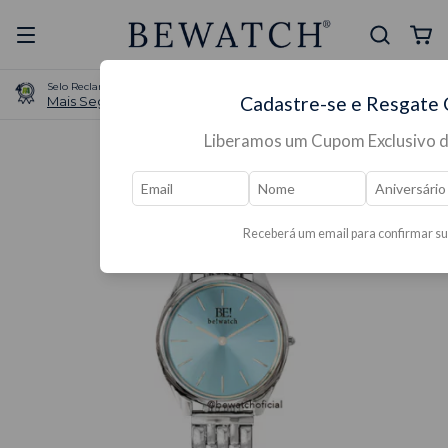
Selo Reclame Aqui
Ganhe Presente nas
Cadastre-se e Resgate
Mais Segura
Lojas Físicas
Liberamos um Cupom Exclusivo 
Receberá um email para confirmar su