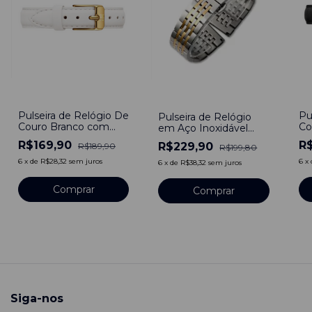
-
11
%
-
11
-
-15
%
Pulseira de Relógio De
Pu
Pulseira de Relógio
Couro Branco com
Co
em Aço Inoxidável
Fivela em Aço
Fi
Bicolor 12mm Engate
R$169,90
R
R$229,90
R$189,90
R$199,80
Inoxidável 12mm com
In
rápido
pinos
pi
6
x
de
R$28,32
sem juros
6
x
6
x
de
R$38,32
sem juros
Comprar
Siga-nos