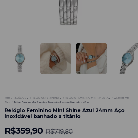
-
50
%
Início
/
RELÓGIOS →
/
RELÓGIOS FEMININO →
/
RELÓGIO FEMININO MINIMALISTA→
/
→Coleção Mini
Shine
/
Relógio Feminino Mini Shine Azul 24mm Aço Inoxidável banhado a titânio
Relógio Feminino Mini Shine Azul 24mm Aço
Inoxidável banhado a titânio
R$359,90
R$719,80