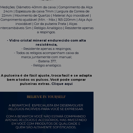
Medições: Diâmetro 40mm da caixa | Comprimento da Alça
24cm | Espessura da caixa 7mm | Largura da Correia de
22mm | Movimento de Quartzo | Material Aço inoxidável |
Comprimento ajustável (Mín. - Máx.) 165-220mm | Alça Aço
inoxidável | Cor da pulseira Prata | Alças
intercambiáveis Sim | Relógio Analógico | Resistente apenas
a respingos.
- Vidro cristal mineral endurecido com alta
resistência,
- Resistente apenas a respingos;
- Todos os relógios acompanham caixa da
marca juntamente com manual;
- Bateria 377;
- Relógio analógico.
A pulseira é de fácil ajuste, troca facil e se adapta
bem a todos os pulsos. Você pode comprar
pulseiras extras.
Clique aqui