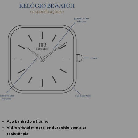
Aço banhado a tit
â
nio
Vidro cristal mineral endurecido com alta
resistência,