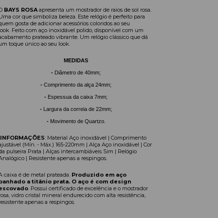
O
BAYS ROSA
apresenta um mostrador de raios de sol rosa.
Uma cor que simboliza beleza. Este relógio é perfeito para
quem gosta de adicionar acessórios coloridos ao seu
look. Feito com aço inoxidável polido, disponível com um
acabamento prateado vibrante. Um relógio clássico que dá
um toque único ao seu look.
MEDIDAS
-
Diâmetro de 40mm;
-
Comprimento da alça 24mm;
-
Espessua da caixa 7mm;
-
Largura da correia de 22mm;
-
Movimento de Quartzo.
INFORMAÇÕES
:
Material Aço inoxidável | Comprimento
ajustável (Mín. - Máx.) 165-220mm | Alça Aço inoxidável | Cor
da pulseira Prata | Alças intercambiáveis Sim |
Relógio
Analógico | Resistente apenas a respingos.
A caixa é de metal prateada.
Produzido em aço
banhado a tit
â
nio prata. O aço é com design
escovado
. Possui certificado de excelência e o mostrador
rosa, vidro cristal mineral endurecido com alta resistência,
resistente apenas a respingos.