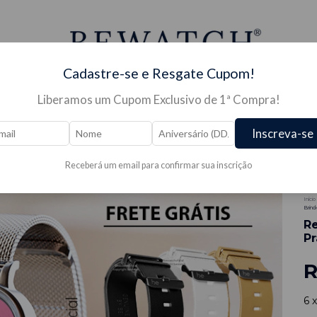
Cadastre-se e Resgate Cupom!
Liberamos um Cupom Exclusivo de 1ª Compra!
S PARA RELÓGIO →
JÓIAS →
PRESENTES →
OUTLE
Inscreva-se
Receberá um email para confirmar sua inscrição
-
3
Início
Brin
Re
Pr
R
6