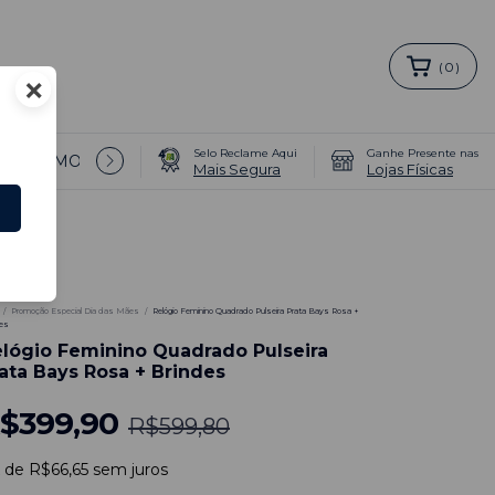
(
0
)
×
Selo Reclame Aqui
Ganhe Presente nas
T/PROMOÇÕES 🔥 →
COMO COMPRAR PULSEIRAS EXTR
Mais Segura
Lojas Físicas
3
%
/
Promoção Especial Dia das Mães
/
Relógio Feminino Quadrado Pulseira Prata Bays Rosa +
des
lógio Feminino Quadrado Pulseira
ata Bays Rosa + Brindes
$399,90
R$599,80
x
de
R$66,65
sem juros