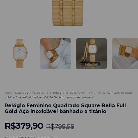
-
53
%
Início
/
RELÓGIOS →
/
RELÓGIOS FEMININO →
/
RELÓGIO FEMININO MINIMALISTA→
/
→Coleção Square
/
Relógio Feminino Quadrado Square Bella Full Gold Aço Inoxidável banhado a titânio
Relógio Feminino Quadrado Square Bella Full
Gold Aço Inoxidável banhado a titânio
R$379,90
R$799,98