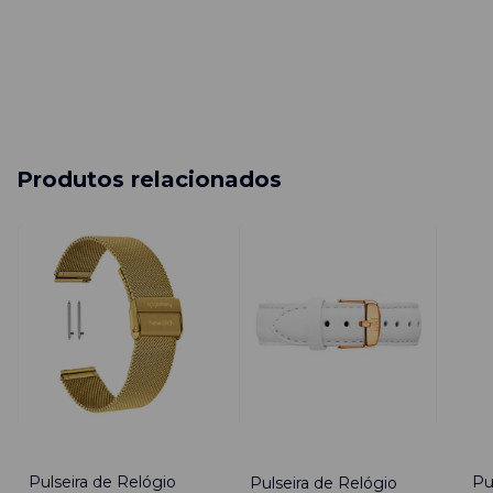
Produtos relacionados
-
65
%
-
2
-
32
%
Pulseira de Relógio
Pu
Pulseira de Relógio