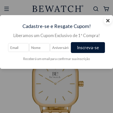
×
Selo Reclame Aqui
Ganhe Presente nas
Cadastre-se e Resgate Cupom!
Mais Segura
Lojas Físicas
Liberamos um Cupom Exclusivo de 1ª Compra!
Inscreva-se
Receberá um email para confirmar sua inscrição