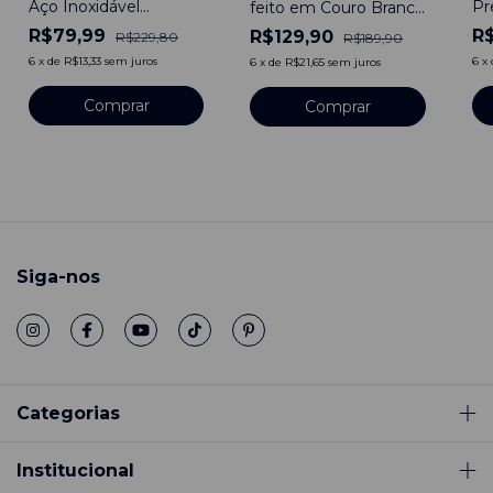
Aço Inoxidável
Pr
feito em Couro Branco
Dourado-Gold 22mm
In
22mm de Fivela com
R$79,99
R
R$129,90
R$229,80
R$189,90
Engate Rápido
22
Pinos
Rá
6
x
de
R$13,33
sem juros
6
x
6
x
de
R$21,65
sem juros
Comprar
Comprar
Siga-nos
Categorias
Institucional