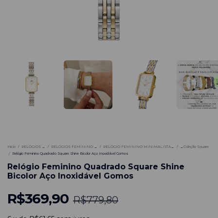
-
53
%
Início
/
RELÓGIOS →
/
RELÓGIOS FEMININO →
/
RELÓGIO FEMININO MINIMALISTA→
/
→Coleção Square
/
Relógio Feminino Quadrado Square Shine Bicolor Aço Inoxidável Gomos
Relógio Feminino Quadrado Square Shine
Bicolor Aço Inoxidável Gomos
R$369,90
R$779,80