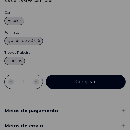
6
x
de
R$61,65
sem juros
Cor
Bicolor
Formato
Quadrado 20x26
Tipo de Pulseira
Gomos
Meios de pagamento
Meios de envio