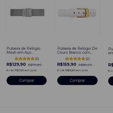
-
28
%
-
16
%
-
4
Pulseira de Relógio
Pulseira de Relógio De
Pu
Mesh em Aço
Couro Branco com
em
Inoxidável Prata
Fivela em Aço
Do
(2)
(2)
10mm Engate rápido
Inoxidável 10mm com
En
R$129,90
R$159,90
pinos
R
R$179,80
R$189,90
6
x
de
R$21,65
sem juros
6
x
de
R$26,65
sem juros
6
x
Comprar
Comprar