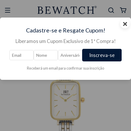
×
Selo Reclame Aqui
Ganhe Presente nas
Cadastre-se e Resgate Cupom!
Mais Segura
Lojas Físicas
Liberamos um Cupom Exclusivo de 1ª Compra!
Inscreva-se
Receberá um email para confirmar sua inscrição