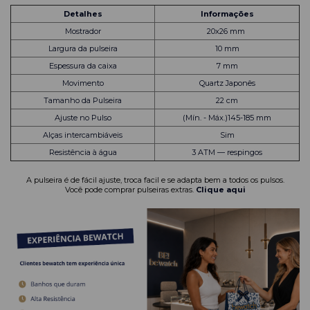
Detalhes
Informações
Mostrador
20x26 mm
Largura da pulseira
10 mm
Espessura da caixa
7 mm
Movimento
Quartz Japonês
Tamanho da Pulseira
22 cm
Ajuste no Pulso
(Mín. - Máx.)145-185 mm
Alças intercambiáveis
Sim
Resistência à água
3 ATM — respingos
A pulseira é de fácil ajuste, troca facil e se adapta bem a todos os pulsos.
Você pode comprar pulseiras extras.
Clique aqui