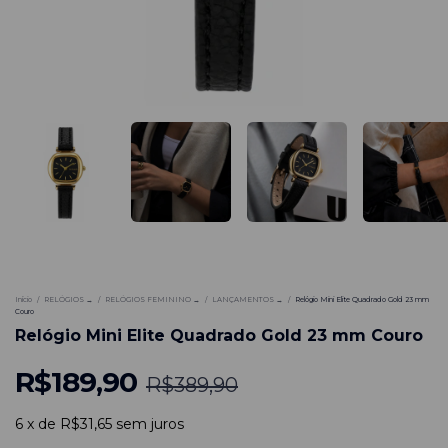
-
51
%
Início
/
RELÓGIOS →
/
RELÓGIOS FEMININO →
/
LANÇAMENTOS →
/
Relógio Mini Elite Quadrado Gold 23 mm
Couro
Relógio Mini Elite Quadrado Gold 23 mm Couro
R$189,90
R$389,90
6
x
de
R$31,65
sem juros