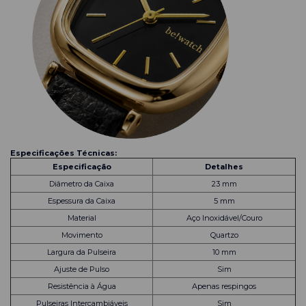
Especificações Técnicas:
Especificação
Detalhes
Diâmetro da Caixa
23 mm
Espessura da Caixa
5 mm
Material
Aço Inoxidável/Couro
Movimento
Quartzo
Largura da Pulseira
10 mm
Ajuste de Pulso
Sim
Resistência à Água
Apenas respingos
Pulseiras Intercambiáveis
Sim