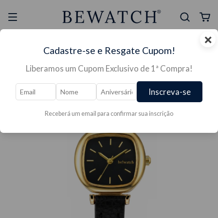
×
Selo Reclame Aqui
Ganhe Presente nas
Cadastre-se e Resgate Cupom!
Mais Segura
Lojas Físicas
Liberamos um Cupom Exclusivo de 1ª Compra!
Inscreva-se
Receberá um email para confirmar sua inscrição