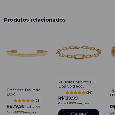
Produtos relacionados
Pulseira Correntes
-
43
%
-
2
Elos Gold aço
Bracelete Dourado
inoxidável
Pu
(24)
Luxo
cr
R$139,99
Co
(23)
6
x
de
R$23,33
sem juros
R$79,99
R
R$139,99
6
x
de
R$13,33
sem juros
6
x