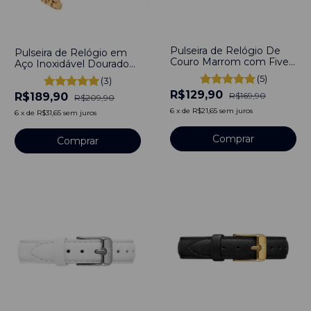
-
24
%
-
10
%
Pulseira de Relógio De
Pulseira de Relógio em
Couro Marrom com Fivela
Aço Inoxidável Dourado
em Aço Inoxidável 16mm
16mm com engate rápido
(5)
(3)
R$129,90
R$189,90
R$169,90
R$209,90
6
x
de
R$21,65
sem juros
6
x
de
R$31,65
sem juros
Comprar
Comprar