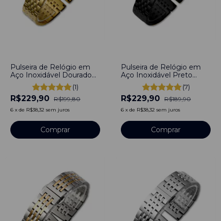
-
-15
%
-
-21
%
Pulseira de Relógio em
Pulseira de Relógio em
Aço Inoxidável Dourado
Aço Inoxidável Preto
12mm Engate rápido
12mm com Engate rápido
(1)
(7)
R$229,90
R$229,90
R$199,80
R$189,90
6
x
de
R$38,32
sem juros
6
x
de
R$38,32
sem juros