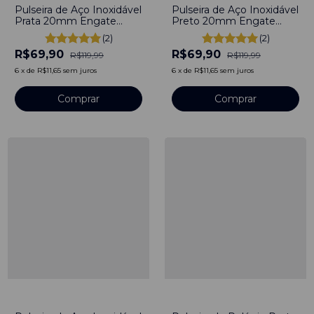
Pulseira de Aço Inoxidável
Pulseira de Aço Inoxidável
Prata 20mm Engate
Preto 20mm Engate
Rápido
rápido
(2)
(2)
R$69,90
R$69,90
R$119,99
R$119,99
6
x
de
R$11,65
sem juros
6
x
de
R$11,65
sem juros
Comprar
Comprar
-
33
%
-
26
%