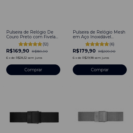
-
11
%
-
14
%
Pulseira de Relógio De
Pulseira de Relógio Mesh
Couro Preto com Fivela
em Aço Inoxidável
em Aço Inoxidável 12mm
Dourado 12mm Engate
(12)
(6)
com pinos
rápido
R$169,90
R$179,90
R$189,90
R$209,90
6
x
de
R$28,32
sem juros
6
x
de
R$29,98
sem juros
Comprar