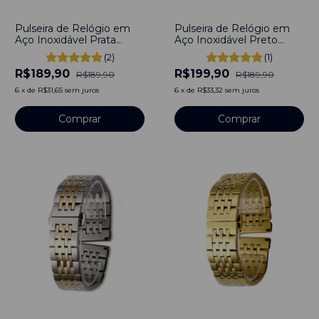
-
0
%
-
-5
%
Pulseira de Relógio em
Pulseira de Relógio em
Aço Inoxidável Prata
Aço Inoxidável Preto
20mm Com engate
20mm Com engate
(2)
(1)
rápido
rápido
R$189,90
R$199,90
R$189,90
R$189,90
6
x
de
R$31,65
sem juros
6
x
de
R$33,32
sem juros