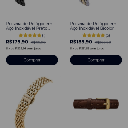
-
10
%
-
10
%
Pulseira de Relógio em
Pulseira de Relógio em
Aço Inoxidável Preto
Aço Inoxidável Bicolor
16mm Com Engate
16mm com engate rápido
(1)
(5)
rápido
R$179,90
R$189,90
R$199,90
R$209,90
6
x
de
R$29,98
sem juros
6
x
de
R$31,65
sem juros
Comprar
Comprar