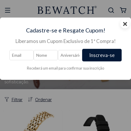
×
Selo Reclame Aqui
Ganhe Presente nas
Cadastre-se e Resgate Cupom!
Mais Segura
Lojas Físicas
Liberamos um Cupom Exclusivo de 1ª Compra!
Inscreva-se
Início
/
PULSEIRAS
/
JÓIAS
/
Jóias
/
Bracelete
PULSEIRAS
Receberá um email para confirmar sua inscrição
Pulseiras de relógio elegantes para valorizar seu estilo com
sofisticação.
Filtrar
Ordenar