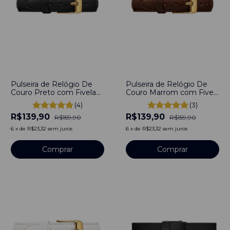
-
13
%
-
13
%
Pulseira de Relógio De
Pulseira de Relógio De
Couro Preto com Fivela
Couro Marrom com Fivela
em Aço Inoxidável 10mm
em Aço Inoxidável 10mm
(4)
(3)
Com pinos
com pinos
R$139,90
R$139,90
R$159,90
R$159,90
6
x
de
R$23,32
sem juros
6
x
de
R$23,32
sem juros
Comprar
Comprar