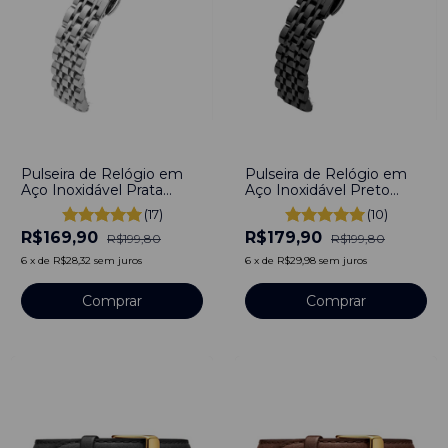
-
15
%
-
10
%
Pulseira de Relógio em
Pulseira de Relógio em
Aço Inoxidável Prata
Aço Inoxidável Preto
10mm Engate rápido
10mm Engate Rápido
(17)
(10)
R$169,90
R$179,90
R$199,80
R$199,80
6
x
de
R$28,32
sem juros
6
x
de
R$29,98
sem juros
Comprar
Comprar