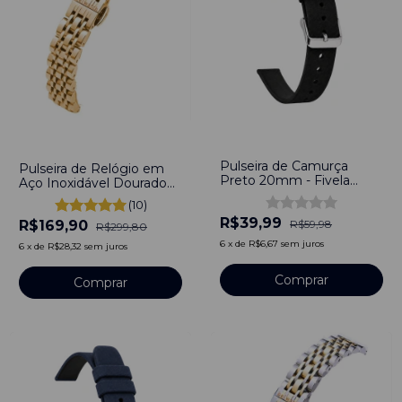
-
33
%
-
43
%
Pulseira de Camurça
Pulseira de Relógio em
Preto 20mm - Fivela
Aço Inoxidável Dourado
Prata
10mm Engate rápido
(10)
R$39,99
R$169,90
R$59,98
R$299,80
6
x
de
R$6,67
sem juros
6
x
de
R$28,32
sem juros
Comprar
Comprar