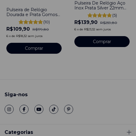
-
39
%
Pulseira De Relógio Aço
Inox Prata Silver 22mm
Pulseira de Relógio
Com Engate Rápido
Dourada e Prata Gomos
(5)
Feito de Aço Inoxidável
R$139,90
(10)
R$259,80
Bicolor Gold 22mm
R$109,90
R$179,80
6
x
de
R$23,32
sem juros
6
x
de
R$18,32
sem juros
Comprar
Comprar
Siga-nos
Categorias