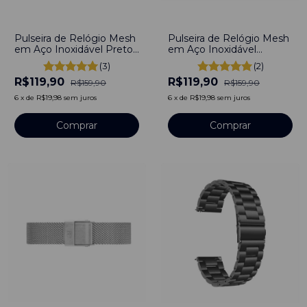
-
25
%
-
25
%
Pulseira de Relógio Mesh
Pulseira de Relógio Mesh
em Aço Inoxidável Preto
em Aço Inoxidável
16mm
Dourado 16mm
(3)
(2)
R$119,90
R$119,90
R$159,90
R$159,90
6
x
de
R$19,98
sem juros
6
x
de
R$19,98
sem juros
Comprar
Comprar