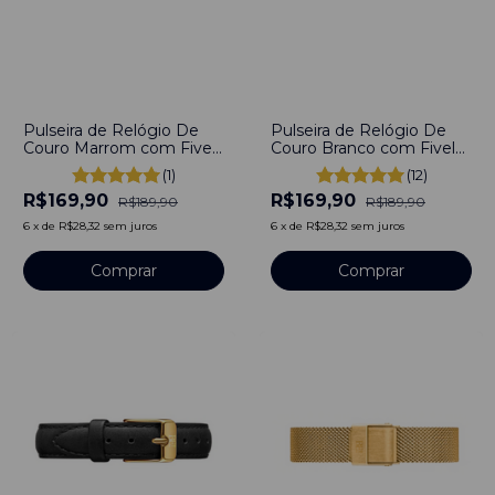
-
11
%
-
11
%
Pulseira de Relógio De
Pulseira de Relógio De
Couro Marrom com Fivela
Couro Branco com Fivela
em Aço Inoxidável 12mm
em Aço Inoxidável 12mm
(1)
(12)
com pinos
com pinos
R$169,90
R$169,90
R$189,90
R$189,90
6
x
de
R$28,32
sem juros
6
x
de
R$28,32
sem juros
Comprar
Comprar