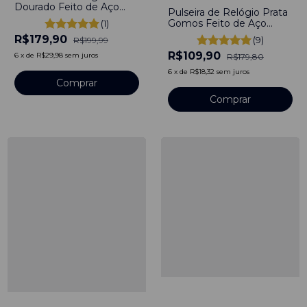
Dourado Feito de Aço
Pulseira de Relógio Prata
Inoxidável Dourado
Gomos Feito de Aço
(1)
22mm Com Engate
Inoxidável Prata Silver
R$179,90
Rápido
(9)
R$199,99
22mm Com Engate
R$109,90
Rápido
6
x
de
R$29,98
sem juros
R$179,80
6
x
de
R$18,32
sem juros
Comprar
Comprar
-
46
%