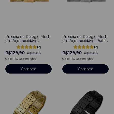
-
28
%
-
28
%
Pulseira de Relógio Mesh
Pulseira de Relógio Mesh
em Aço Inoxidável
em Aço Inoxidável Prata
Dourado 10mm Engate
10mm Engate rápido
(2)
(2)
Rápido
R$129,90
R$129,90
R$179,80
R$179,80
6
x
de
R$21,65
sem juros
6
x
de
R$21,65
sem juros
Comprar
Comprar