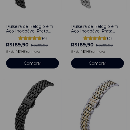
-
10
%
-
10
%
Pulseira de Relógio em
Pulseira de Relógio em
Aço Inoxidável Preto
Aço Inoxidável Prata
16mm Com Engate
16mm com engate rápido
(4)
(3)
Rápido
R$189,90
R$189,90
R$209,90
R$209,90
6
x
de
R$31,65
sem juros
6
x
de
R$31,65
sem juros
Comprar
Comprar