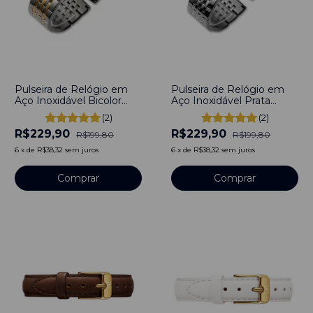
-
-15
%
-
-15
%
Pulseira de Relógio em
Pulseira de Relógio em
Aço Inoxidável Bicolor
Aço Inoxidável Prata
12mm Engate rápido
12mm Engate rápido
(2)
(2)
R$229,90
R$229,90
R$199,80
R$199,80
6
x
de
R$38,32
sem juros
6
x
de
R$38,32
sem juros