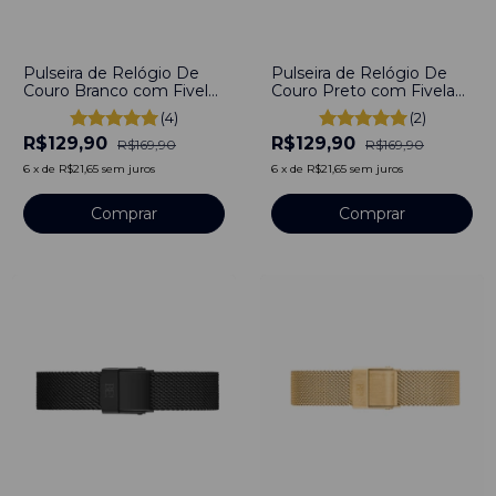
-
24
%
-
24
%
Pulseira de Relógio De
Pulseira de Relógio De
Couro Branco com Fivela
Couro Preto com Fivela
em Aço Inoxidável 16mm
em Aço Inoxidável 16mm
(4)
(2)
R$129,90
R$129,90
R$169,90
R$169,90
6
x
de
R$21,65
sem juros
6
x
de
R$21,65
sem juros
Comprar
Comprar