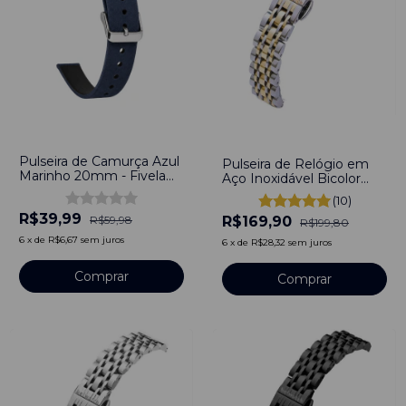
-
33
%
-
15
%
Pulseira de Camurça Azul
Pulseira de Relógio em
Marinho 20mm - Fivela
Aço Inoxidável Bicolor
Prata
10mm Engate rápido
(10)
R$39,99
R$169,90
R$59,98
R$199,80
6
x
de
R$6,67
sem juros
6
x
de
R$28,32
sem juros
Comprar
Comprar