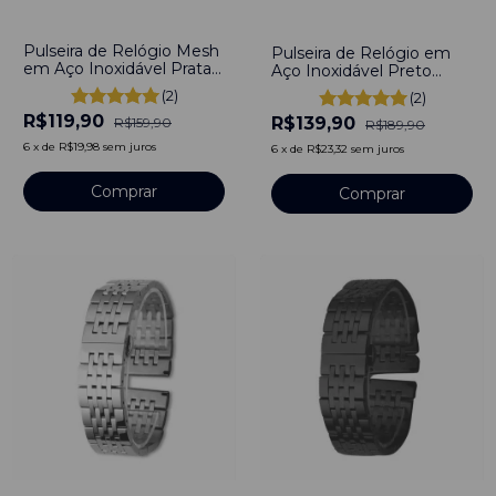
-
25
%
-
26
%
Pulseira de Relógio Mesh
Pulseira de Relógio em
em Aço Inoxidável Prata
Aço Inoxidável Preto
16mm
Gomos 20mm
(2)
(2)
R$119,90
R$139,90
R$159,90
R$189,90
6
x
de
R$19,98
sem juros
6
x
de
R$23,32
sem juros
Comprar