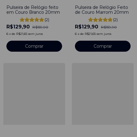
Pulseira de Relógio feito
Pulseira de Relógio Feito
em Couro Branco 20mm
de Couro Marrom 20mm
(2)
(2)
R$129,90
R$129,90
R$159,90
R$159,90
6
x
de
R$21,65
sem juros
6
x
de
R$21,65
sem juros
Comprar
Comprar
-
42
%
-
42
%