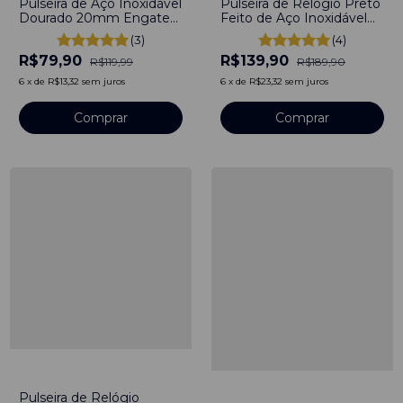
Pulseira de Aço Inoxidável
Pulseira de Relógio Preto
Dourado 20mm Engate
Feito de Aço Inoxidável
Rápido
Preto 22mm Com
(3)
(4)
Engate Rápido
R$79,90
R$139,90
R$119,99
R$189,90
6
x
de
R$13,32
sem juros
6
x
de
R$23,32
sem juros
Comprar
Comprar
-
10
%
-
39
%
Pulseira de Relógio