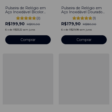
-
0
%
-
5
%
Pulseira de Relógio em
Pulseira de Relógio em
Aço Inoxidável Bicolor
Aço Inoxidável Dourado
20mm com engate
20mm com engate
(2)
(1)
rápido
rápido
R$199,90
R$179,90
R$199,90
R$189,90
6
x
de
R$33,32
sem juros
6
x
de
R$29,98
sem juros
-
19
%
-
19
%