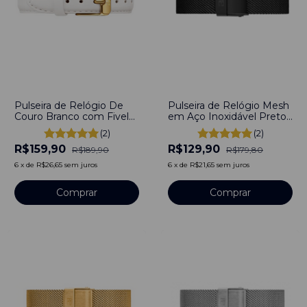
-
16
%
-
28
%
Pulseira de Relógio De
Pulseira de Relógio Mesh
Couro Branco com Fivela
em Aço Inoxidável Preto
em Aço Inoxidável 10mm
10mm Engate rápido
(2)
(2)
com pinos
R$159,90
R$129,90
R$189,90
R$179,80
6
x
de
R$26,65
sem juros
6
x
de
R$21,65
sem juros
Comprar
Comprar