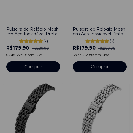
-
14
%
-
14
%
Pulseira de Relógio Mesh
Pulseira de Relógio Mesh
em Aço Inoxidável Preto
em Aço Inoxidável Prata
12mm engate rápido
12mm Engate rápido
(2)
(2)
R$179,90
R$179,90
R$209,90
R$209,90
6
x
de
R$29,98
sem juros
6
x
de
R$29,98
sem juros