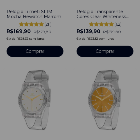
-
55
%
-
50
%
Relógio Ti meti SLIM
Relógio Transparente
Mocha Bewatch Marrom
Cores Clear Whiteness
Prata Bewatch
(211)
(62)
R$169,90
R$139,90
R$379,80
R$279,80
6
x
de
R$28,32
sem juros
6
x
de
R$23,32
sem juros
-
50
%
-
50
%