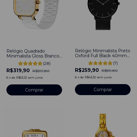
-
50
%
-
47
%
Relógio Minimalista Preto
Relógio Quadrado
Oxford Full Black 40mm
Minimalista Gloss Branco
Aço Inoxidável banhado a
Bewatch Aço Inoxidável
(7)
(28)
titânio
40mm
R$259,90
R$319,90
R$519,80
R$599,80
6
x
de
R$43,32
sem juros
6
x
de
R$53,32
sem juros
Comprar
Comprar