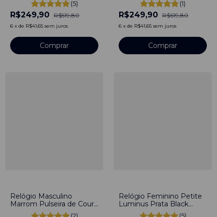
(5)
(1)
Inoxidável banhado a
Inoxidável banhado a
R$249,90
R$249,90
titânio
titânio
R$519,80
R$619,80
6
x
de
R$41,65
sem juros
6
x
de
R$41,65
sem juros
Comprar
Comprar
-
56
%
-
58
%
Relógio Masculino
Relógio Feminino Petite
Marrom Pulseira de Couro
Luminus Prata Black
Legacy Silver 40mm Aço
Pulseira de Couro Preto
(2)
(5)