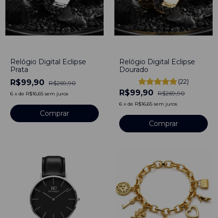
-
63
%
-
63
%
Relógio Digital Eclipse
Relógio Digital Eclipse
Prata
Dourado
(22)
R$99,90
R$269,90
R$99,90
R$269,90
6
x
de
R$16,65
sem juros
6
x
de
R$16,65
sem juros