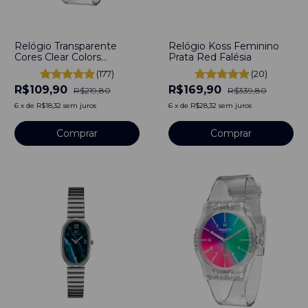
-
50
%
-
50
%
Relógio Transparente
Relógio Koss Feminino
Cores Clear Colors
Prata Red Falésia
Bewatch
(177)
(20)
R$109,90
R$169,90
R$219,80
R$339,80
6
x
de
R$18,32
sem juros
6
x
de
R$28,32
sem juros