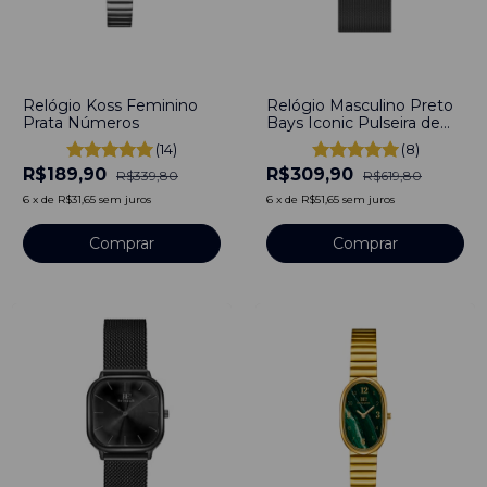
-
44
%
-
50
%
Relógio Koss Feminino
Relógio Masculino Preto
Prata Números
Bays Iconic Pulseira de
Aço Preto 40mm
(14)
(8)
Minimalista Aço
R$189,90
R$309,90
Inoxidável banhado a
R$339,80
R$619,80
titânio
6
x
de
R$31,65
sem juros
6
x
de
R$51,65
sem juros
Comprar