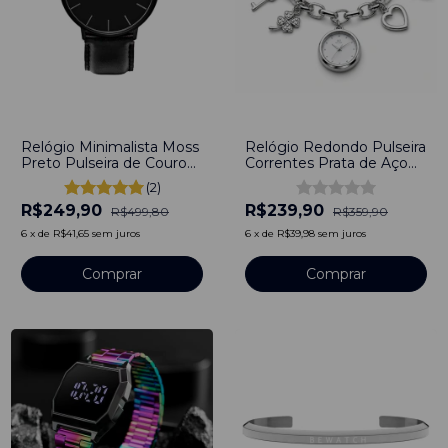
-
50
%
-
33
%
Relógio Minimalista Moss
Relógio Redondo Pulseira
Preto Pulseira de Couro
Correntes Prata de Aço
Preto 40mm Aço
Inoxidável
(2)
Inoxidável banhado a
R$249,90
R$239,90
titânio
R$499,80
R$359,90
6
x
de
R$41,65
sem juros
6
x
de
R$39,98
sem juros
Comprar
Comprar