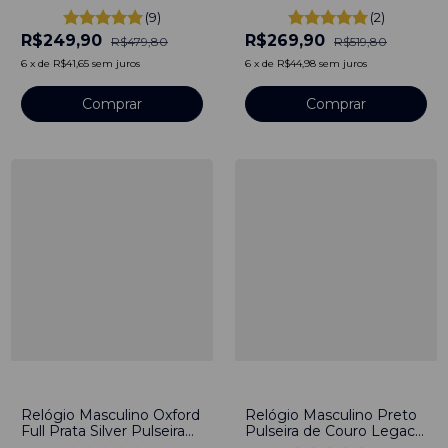
32mm Aço Inoxidável
40mm Aço Inoxidável
(9)
(2)
banhado a titânio
banhado a titânio
R$249,90
R$269,90
R$479,80
R$519,80
6
x
de
R$41,65
sem juros
6
x
de
R$44,98
sem juros
Comprar
Comprar
-
52
%
-
60
%
Relógio Masculino Oxford
Relógio Masculino Preto
Full Prata Silver Pulseira
Pulseira de Couro Legacy
Preto 40mm Aço
Prata 40mm Aço