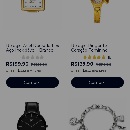
-
33
%
-
56
%
Relógio Anel Dourado Fox
Relógio Pingente
Aço Inoxidável - Branco
Coração Feminino
Dourado
(18)
R$199,90
R$139,90
R$299,90
R$319,80
6
x
de
R$33,32
sem juros
6
x
de
R$23,32
sem juros