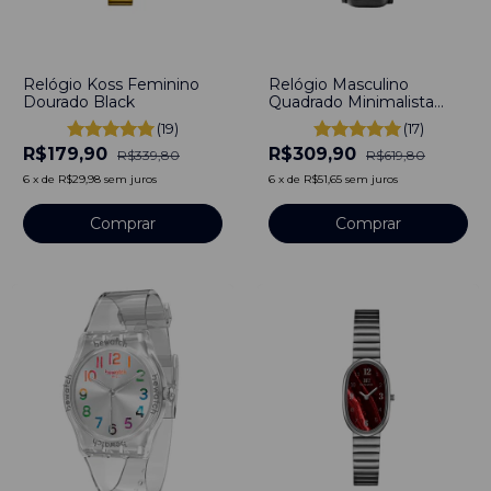
-
47
%
-
50
%
Relógio Koss Feminino
Relógio Masculino
Dourado Black
Quadrado Minimalista
Square Monterey Pulseira
(19)
(17)
Couro Preto 40mm - Aço
R$179,90
R$309,90
Inoxidável banhado a
R$339,80
R$619,80
titânio
6
x
de
R$29,98
sem juros
6
x
de
R$51,65
sem juros
Comprar