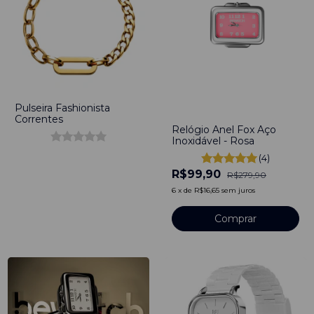
Pulseira Fashionista
-
64
%
Correntes
Relógio Anel Fox Aço
Inoxidável - Rosa
(4)
R$99,90
R$279,90
6
x
de
R$16,65
sem juros
Comprar