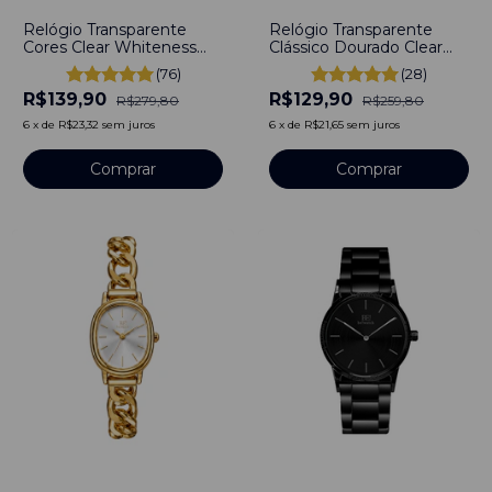
Relógio Transparente
Relógio Transparente
Cores Clear Whiteness
Clássico Dourado Clear
Dourado Bewatch
Bewatch
(76)
(28)
R$139,90
R$129,90
R$279,80
R$259,80
6
x
de
R$23,32
sem juros
6
x
de
R$21,65
sem juros
-
29
%
-
52
%