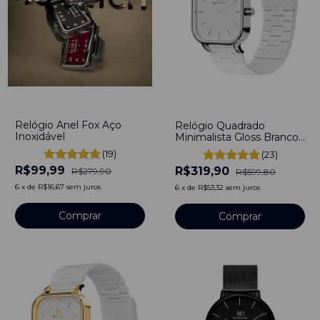
-
64
%
-
47
%
Relógio Anel Fox Aço
Relógio Quadrado
Inoxidável
Minimalista Gloss Branco
Aço Inoxidável 40mm
(19)
(23)
R$99,99
R$319,90
R$279,90
R$599,80
6
x
de
R$16,67
sem juros
6
x
de
R$53,32
sem juros
Comprar
Comprar