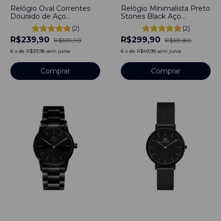
Relógio Oval Correntes
Relógio Minimalista Preto
Dourado de Aço
Stones Black Aço
Inoxidável
Inoxidável banhado a
(2)
(2)
titânio
R$239,90
R$299,90
R$339,90
R$619,80
6
x
de
R$39,98
sem juros
6
x
de
R$49,98
sem juros
Comprar
Comprar
-
53
%
-
41
%