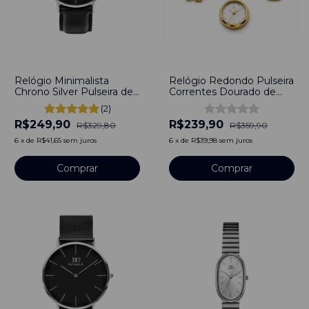
-
24
%
-
33
%
Relógio Minimalista
Relógio Redondo Pulseira
Chrono Silver Pulseira de
Correntes Dourado de
Couro Preto 40mm Aço
Aço Inoxidável
(2)
Inoxidável banhado a
R$249,90
R$239,90
titânio
R$329,80
R$359,90
6
x
de
R$41,65
sem juros
6
x
de
R$39,98
sem juros
Comprar
Comprar