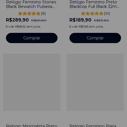
Relógio Feminino Stones
Relógio Feminino Preto
Black Bewatch Pulseira
Blacktop Full Black 32mm
Aço Inoxidável 40mm
Aço Inoxidável banhado a
(9)
(10)
titânio
R$289,90
R$189,90
R$619,80
R$319,80
6
x
de
R$48,32
sem juros
6
x
de
R$31,65
sem juros
Comprar
Comprar
-
52
%
-
58
%
Relógio Minimalista Preto
Relógio Feminino Prata