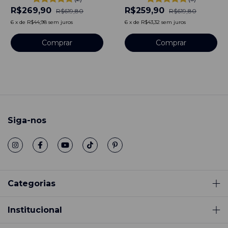
Inoxidável banhado a
32mm Aço Inoxidável
R$269,90
R$259,90
titânio
banhado a titânio
R$619,80
R$619,80
6
x
de
R$44,98
sem juros
6
x
de
R$43,32
sem juros
Comprar
Comprar
Siga-nos
Categorias
Institucional