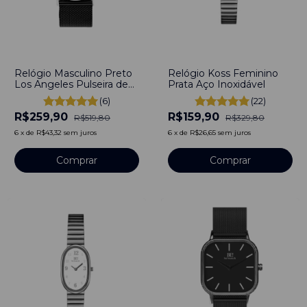
-
50
%
-
52
%
Relógio Masculino Preto
Relógio Koss Feminino
Los Angeles Pulseira de
Prata Aço Inoxidável
Metal 40mm Minimalista
(6)
(22)
Aço Inoxidável banhado a
R$259,90
R$159,90
titânio
R$519,80
R$329,80
6
x
de
R$43,32
sem juros
6
x
de
R$26,65
sem juros
Comprar