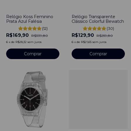
-
50
%
-
50
%
Relógio Koss Feminino
Relógio Transparente
Prata Azul Falésia
Clássico Colorful Bewatch
(12)
(30)
R$169,90
R$129,90
R$339,80
R$259,80
6
x
de
R$28,32
sem juros
6
x
de
R$21,65
sem juros