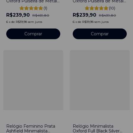
Oxford Pulseira de Metal
Oxford Pulseira de Metal
Full Black 40mm
Full Black 40mm
(1)
(10)
Minimalista Aço
Minimalista Aço
R$239,90
R$239,90
Inoxidável banhado a
Inoxidável banhado a
R$459,80
R$439,80
titânio
titânio
6
x
de
R$39,98
sem juros
6
x
de
R$39,98
sem juros
Comprar
Comprar
-
48
%
-
48
%
Relógio Feminino Prata
Relógio Minimalista
Ashfield Minimalista
Oxford Full Black Silver