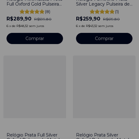
Full Oxford Gold Pulseira
Silver Legacy Pulseira de
de Aço Preto 40mm Aço
Couro Full Black 40mm
(8)
(1)
Inoxidável banhado a
Minimalista Aço
R$289,90
R$259,90
titânio
Inoxidável banhado a
R$599,80
R$619,80
titânio
6
x
de
R$48,32
sem juros
6
x
de
R$43,32
sem juros
Comprar
Comprar
-
48
%
-
45
%
Relógio Prata Full Silver
Relógio Prata Silver