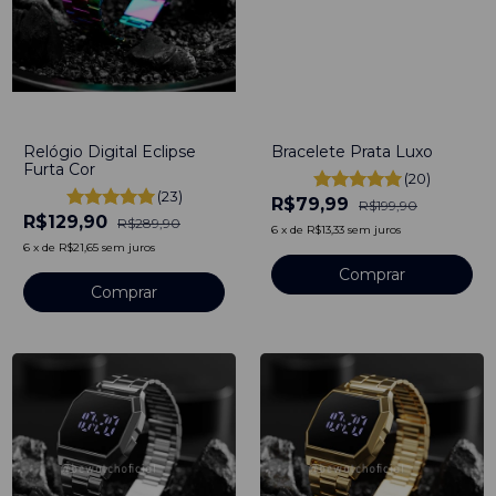
-
55
%
-
60
%
Relógio Digital Eclipse
Bracelete Prata Luxo
Furta Cor
(20)
(23)
R$79,99
R$199,90
R$129,90
R$289,90
6
x
de
R$13,33
sem juros
6
x
de
R$21,65
sem juros