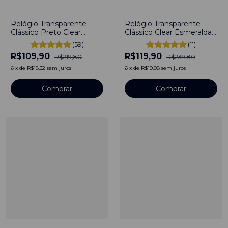
-
50
%
-
50
%
Relógio Transparente
Relógio Transparente
Clássico Preto Clear
Clássico Clear Esmeralda
Bewatch
Bewatch
(59)
(11)
R$109,90
R$119,90
R$219,80
R$239,80
6
x
de
R$18,32
sem juros
6
x
de
R$19,98
sem juros