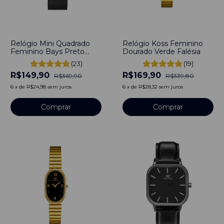
-
59
%
-
50
%
Relógio Mini Quadrado
Relógio Koss Feminino
Feminino Bays Preto
Dourado Verde Falésia
30mm - Aço Inoxidável
(23)
(19)
R$149,90
R$169,90
R$369,90
R$339,80
6
x
de
R$24,98
sem juros
6
x
de
R$28,32
sem juros
Comprar