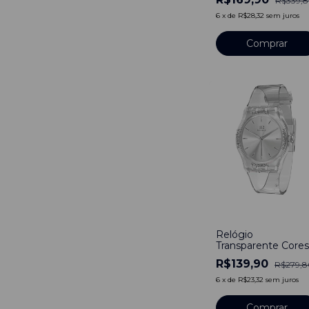
R$339,
6
x
de
R$28,32
sem juros
-
50
%
Relógio
Transparente Cores
Clear Whiteness
R$139,90
R$279,8
Prata Bewatch
6
x
de
R$23,32
sem juros