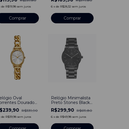
R$239,80
R$379,80
smeralda Bewatch
x
de
R$19,98
sem juros
6
x
de
R$28,32
sem juros
29
%
-
52
%
elógio Oval
Relógio Minimalista
orrentes Dourado
Preto Stones Black
e Aço Inoxidável
Aço Inoxidável
$239,90
R$299,90
R$339,90
R$619,80
banhado a titânio
x
de
R$39,98
sem juros
6
x
de
R$49,98
sem juros
Comprar
Comprar