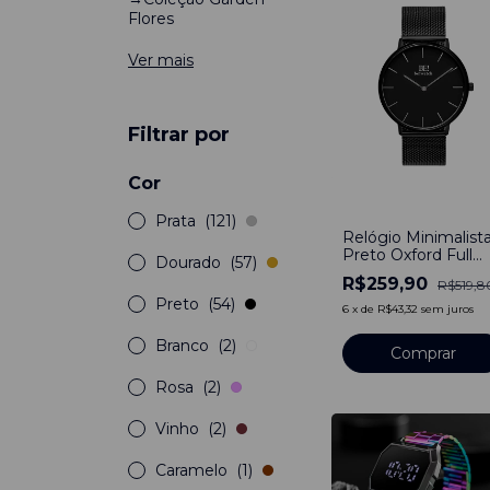
Flores
Ver mais
Filtrar por
Cor
-
50
%
Prata
(121)
Relógio Minimalist
Preto Oxford Full
Dourado
(57)
Black 40mm Aço
R$259,90
R$519,8
Inoxidável banhado
Preto
(54)
titânio
6
x
de
R$43,32
sem juros
Branco
(2)
Comprar
Rosa
(2)
Vinho
(2)
Caramelo
(1)