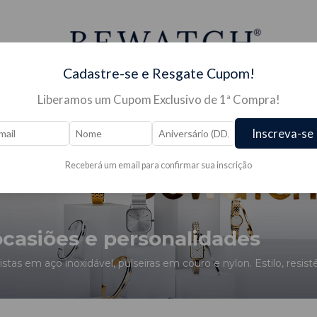
Cadastre-se e Resgate Cupom!
Liberamos um Cupom Exclusivo de 1ª Compra!
S PARA RELÓGIO →
JÓIAS →
PRESENTES →
OUTLE
Inscreva-se
Receberá um email para confirmar sua inscrição
ocasiões e personalidades
tas em aço inoxidável, pulseiras em couro e nylon. Estilo, resist