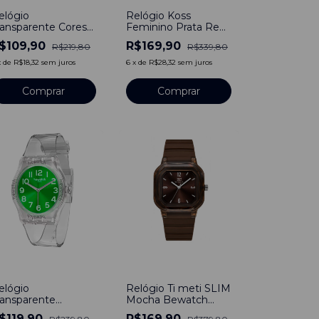
elógio
Relógio Koss
ransparente Cores
Feminino Prata Red
lear Colors
Falésia
$109,90
R$169,90
R$219,80
R$339,80
ewatch
x
de
R$18,32
sem juros
6
x
de
R$28,32
sem juros
50
%
-
55
%
elógio
Relógio Ti meti SLIM
ransparente
Mocha Bewatch
lássico Clear
Marrom
$119,90
R$169,90