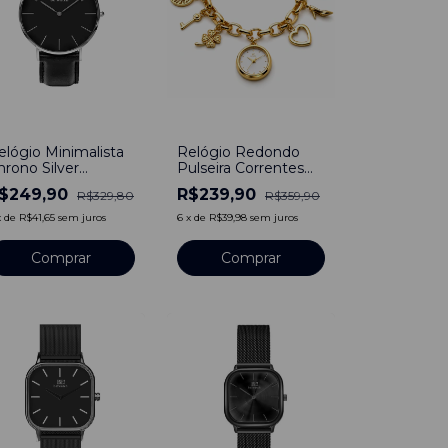
24
%
-
33
%
elógio Minimalista
Relógio Redondo
hrono Silver
Pulseira Correntes
ulseira de Couro
Dourado de Aço
$249,90
R$239,90
R$329,80
R$359,90
reto 40mm Aço
Inoxidável
noxidável banhado a
x
de
R$41,65
sem juros
6
x
de
R$39,98
sem juros
tânio
Comprar
Comprar