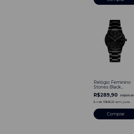
-
53
%
Relógio Feminino
Stones Black
Bewatch Pulseira
R$289,90
R$619,
Aço Inoxidável
40mm
6
x
de
R$48,32
sem juros
Comprar