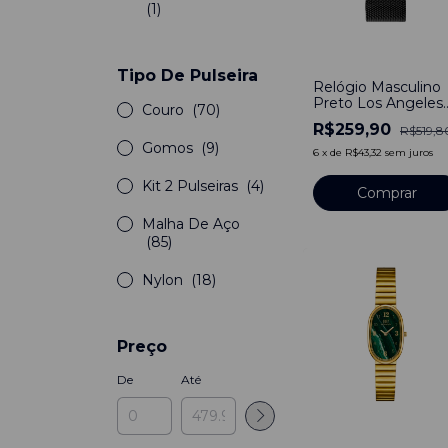
(1)
-
50
%
Tipo De Pulseira
Relógio Masculino
Preto Los Angeles
Couro
(70)
Pulseira de Metal
R$259,90
R$519,8
40mm Minimalista
Gomos
(9)
Aço Inoxidável
6
x
de
R$43,32
sem juros
banhado a titânio
Kit 2 Pulseiras
(4)
Comprar
Malha De Aço
(85)
Nylon
(18)
Preço
De
Até
-
50
%