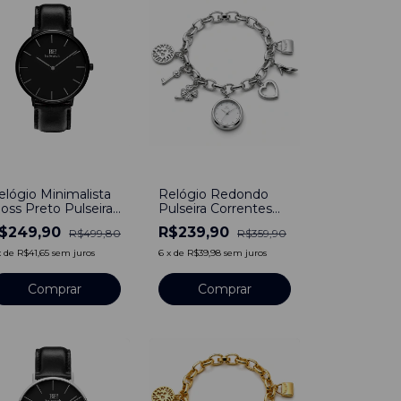
50
%
-
33
%
elógio Minimalista
Relógio Redondo
oss Preto Pulseira
Pulseira Correntes
e Couro Preto
Prata de Aço
$249,90
R$239,90
R$499,80
R$359,90
0mm Aço
Inoxidável
noxidável banhado a
x
de
R$41,65
sem juros
6
x
de
R$39,98
sem juros
tânio
Comprar
Comprar