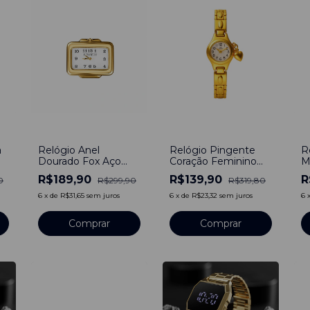
-
37
%
-
56
%
-
a
Relógio Anel
Relógio Pingente
R
Dourado Fox Aço
Coração Feminino
M
Inoxidável - Branco
Dourado
d
R$189,90
R$139,90
R
0
R$299,90
R$319,80
 a
4
I
6
x
de
R$31,65
sem juros
6
x
de
R$23,32
sem juros
6
ti