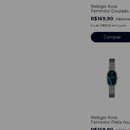
Relógio Koss
Feminino Dourado
Verde Falésia
R$169,90
R$339,
6
x
de
R$28,32
sem juros
-
50
%
Relógio Koss
Feminino Prata Azu
Falésia
R$169,90