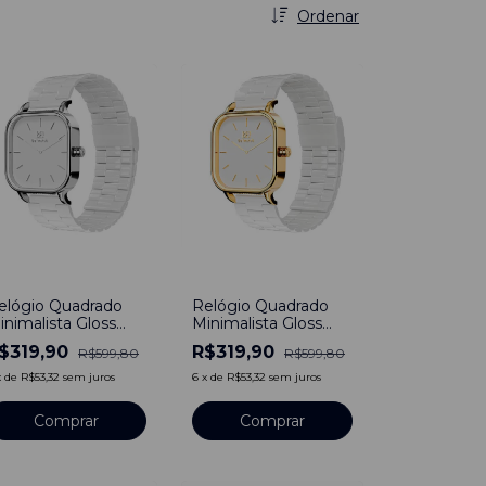
Ordenar
47
%
-
47
%
elógio Quadrado
Relógio Quadrado
inimalista Gloss
Minimalista Gloss
ranco Aço
Branco Bewatch Aço
$319,90
R$319,90
R$599,80
R$599,80
noxidável 40mm
Inoxidável 40mm
x
de
R$53,32
sem juros
6
x
de
R$53,32
sem juros
Comprar
Comprar