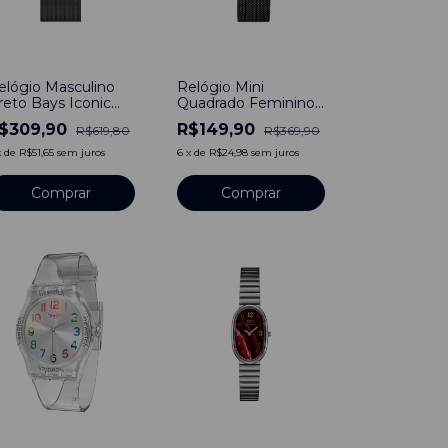
50
%
-
59
%
elógio Masculino
Relógio Mini
reto Bays Iconic
Quadrado Feminino
ulseira de Aço
Bays Preto 30mm -
$309,90
R$149,90
R$619,80
R$369,90
reto 40mm
Aço Inoxidável
inimalista Aço
x
de
R$51,65
sem juros
6
x
de
R$24,98
sem juros
noxidável banhado a
tânio
Comprar
Comprar
50
%
-
50
%