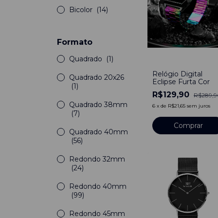
Bicolor
(14)
Formato
Quadrado
(1)
-
55
%
Relógio Digital
Quadrado 20x26
Eclipse Furta Cor
(1)
R$129,90
R$289,9
Quadrado 38mm
6
x
de
R$21,65
sem juros
(7)
Quadrado 40mm
(56)
Redondo 32mm
(24)
Redondo 40mm
(99)
Redondo 45mm