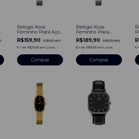
-
52
%
-
44
%
-
Relógio Koss
Relógio Koss
R
Feminino Prata Aço
Feminino Prata
P
Inoxidável
Números
P
R$159,90
R$189,90
R
0
R$329,80
R$339,80
P
M
6
x
de
R$26,65
sem juros
6
x
de
R$31,65
sem juros
6
I
ti
-
47
%
-
50
%
-