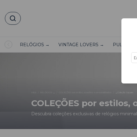
RELÓGIOS →
VINTAGE LOVERS →
PULSEIRA
Início
/
RELÓGIOS →
/
COLEÇÕES por estilos, ocasiões e personalidades
/
→Coleção Square
COLEÇÕES por estilos, 
Descubra coleções exclusivas de relógios minimalis