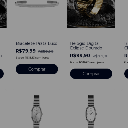
-
60
%
-
63
%
-
Bracelete Prata Luxo
Relógio Digital
R
Eclipse Dourado
C
R$79,99
R$199,90
P
R$99,90
R
0
R$269,90
P
6
x
de
R$13,33
sem juros
I
6
x
de
R$16,65
sem juros
6
ti