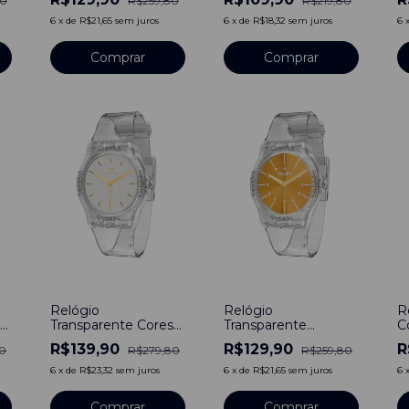
80
R$259,80
R$219,80
Bewatch
Bewatch
E
6
x
de
R$21,65
sem juros
6
x
de
R$18,32
sem juros
6
-
50
%
-
50
%
-
Relógio
Relógio
R
Transparente Cores
Transparente
C
Clear Whiteness
Clássico Dourado
d
R$139,90
R$129,90
R
0
R$279,80
R$259,80
Dourado Bewatch
Clear Bewatch
6
x
de
R$23,32
sem juros
6
x
de
R$21,65
sem juros
6