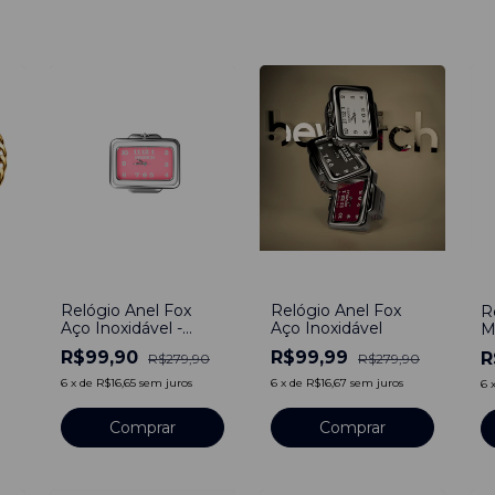
a
-
64
%
-
64
%
-
Relógio Anel Fox
Relógio Anel Fox
R
Aço Inoxidável -
Aço Inoxidável
M
Rosa
B
R$99,90
R$99,99
R
R$279,90
R$279,90
I
6
x
de
R$16,65
sem juros
6
x
de
R$16,67
sem juros
6
Comprar
Comprar