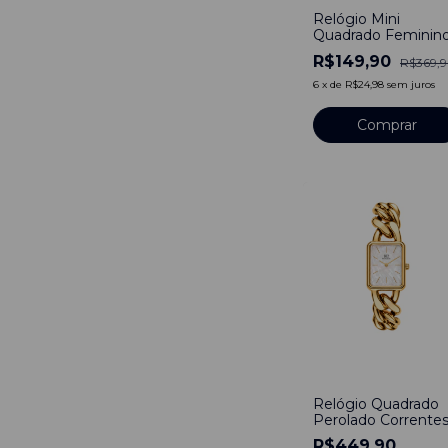
Relógio Mini
Quadrado Feminin
Bays Preto 30mm 
R$149,90
R$369,
Aço Inoxidável
6
x
de
R$24,98
sem juros
Comprar
-
36
%
Relógio Quadrado
Perolado Corrente
de Aço Inoxidável
R$449,90