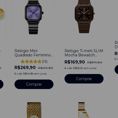
R
-
46
%
-
55
%
D
o
Relógio Mini
Relógio Ti meti SLIM
Q
R
Quadrado Feminino
Mocha Bewatch
Bays Planet 25 mm -
Marrom
6
(13)
R$169,90
R$379,80
Aço Inoxidável
R$269,90
0
R$499,80
6
x
de
R$28,32
sem juros
6
x
de
R$44,98
sem juros
Comprar