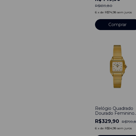
Dourado
R$699,80
6
x
de
R$74,98
sem juros
Comprar
-
59
%
Relógio Quadrado
Dourado Feminino
Times Square Line
R$329,90
R$799,
Gold Aço Inoxidáve
Banho em Titânio
6
x
de
R$54,98
sem juros