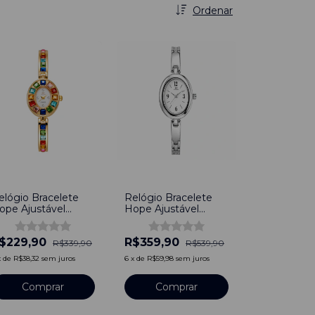
Ordenar
32
%
-
33
%
elógio Bracelete
Relógio Bracelete
ope Ajustável
Hope Ajustável
edras Feminino
Feminino Prata
ourado
$229,90
R$359,90
R$339,90
R$539,90
x
de
R$38,32
sem juros
6
x
de
R$59,98
sem juros