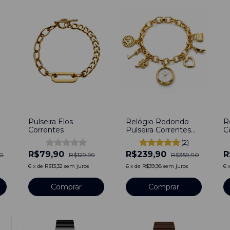
-
39
%
-
33
%
-
Pulseira Elos
Relógio Redondo
R
Correntes
Pulseira Correntes
C
Dourado de Aço
d
(2)
Inoxidável
R$79,90
R$239,90
R
90
R$129,99
R$359,90
6
x
de
R$13,32
sem juros
6
x
de
R$39,98
sem juros
6
Comprar