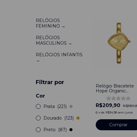
RELÓGIOS
FEMININO →
RELÓGIOS
MASCULINOS →
RELÓGIOS INFANTIS
→
-
46
%
Filtrar por
Relógio Bracelete
Hope Organic
Cor
Feminino Full
Dourado
R$209,90
R$389,
Prata
(221)
6
x
de
R$34,98
sem juros
Dourado
(123)
Preto
(87)