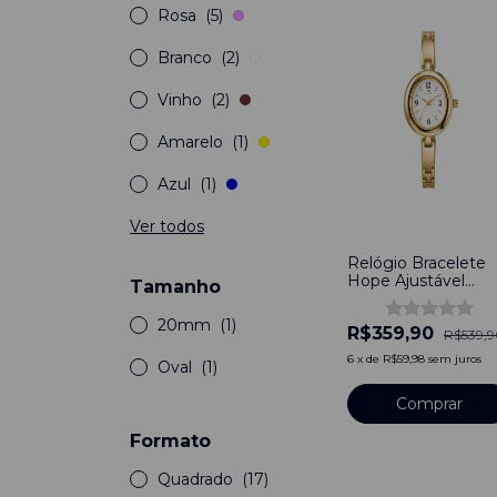
Rosa
(5)
Branco
(2)
Vinho
(2)
Amarelo
(1)
Azul
(1)
Ver todos
-
33
%
Relógio Bracelete
Hope Ajustável
Tamanho
Feminino Dourado
20mm
(1)
R$359,90
R$539,
6
x
de
R$59,98
sem juros
Oval
(1)
Formato
Quadrado
(17)