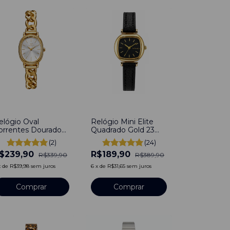
29
%
-
51
%
elógio Oval
Relógio Mini Elite
orrentes Dourado
Quadrado Gold 23
e Aço Inoxidável
mm Couro
(2)
(24)
$239,90
R$189,90
R$339,90
R$389,90
x
de
R$39,98
sem juros
6
x
de
R$31,65
sem juros
Comprar
Comprar