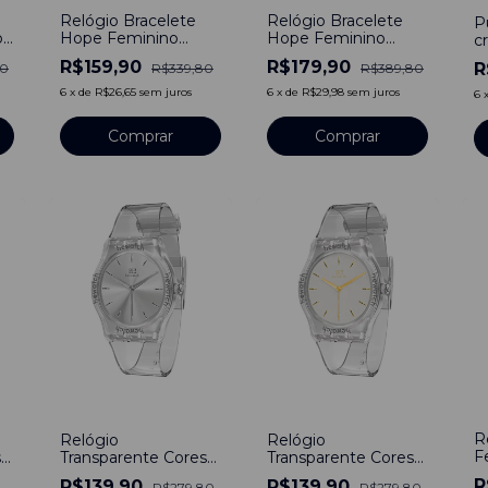
Relógio Bracelete
Relógio Bracelete
P
o
Hope Feminino
Hope Feminino
cr
-
Prata
Dourado - Black
C
R$159,90
R$179,90
R
90
R$339,80
R$389,80
6
x
de
R$26,65
sem juros
6
x
de
R$29,98
sem juros
6
-
-
50
%
-
50
%
R
Relógio
Relógio
F
s
Transparente Cores
Transparente Cores
S
Clear Whiteness
Clear Whiteness
R
R$139,90
R$139,90
R$279,80
R$279,80