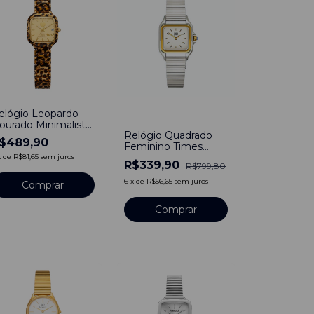
elógio Leopardo
-
58
%
ourado Minimalista
Relógio Quadrado
uartzo Luxo
$489,90
Feminino Times
Bicolor Line Aço
x
de
R$81,65
sem juros
R$339,90
R$799,80
Inoxidável Banho em
Titânio
6
x
de
R$56,65
sem juros
Comprar