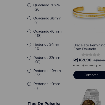
Quadrado 20x26
(20)
Quadrado 38mm
(7)
Quadrado 40mm
(118)
-
11
%
Redondo 24mm
Bracelete Feminin
(16)
Etan Dourado
Ajustável
Redondo 32mm
R$169,90
R$189,9
(50)
6
x
de
R$28,32
sem juros
Redondo 40mm
(133)
Redondo 45mm
(1)
Tipo De Pulseira