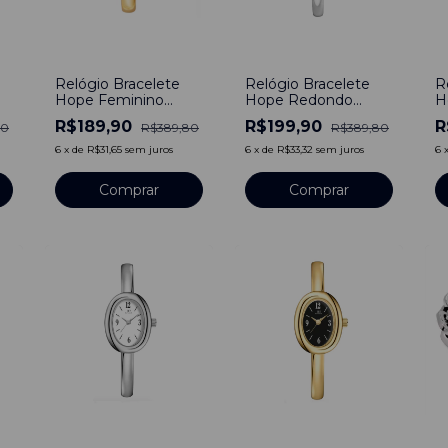
-
51
%
-
49
%
-
Relógio Bracelete
Relógio Bracelete
R
Hope Feminino
Hope Redondo
H
Quadrado Dourado
Feminino Prata
F
R$189,90
R$199,90
R
80
R$389,80
R$389,80
6
x
de
R$31,65
sem juros
6
x
de
R$33,32
sem juros
6
-
53
%
-
54
%
-