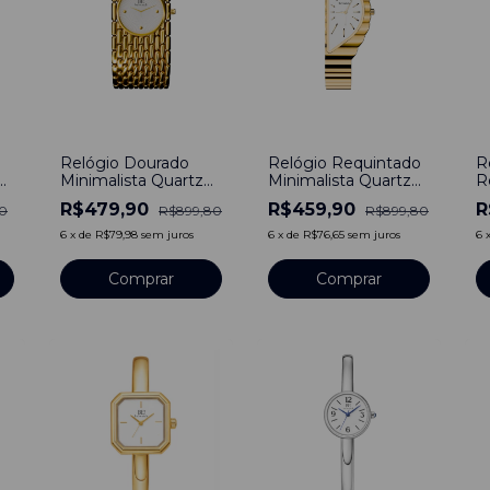
-
47
%
-
49
%
-
Relógio Dourado
Relógio Requintado
R
Minimalista Quartzo
Minimalista Quartzo
R
Luxo Dourado
Luxo Dourado
F
R$479,90
R$459,90
R
0
R$899,80
R$899,80
S
A
6
x
de
R$79,98
sem juros
6
x
de
R$76,65
sem juros
6
B