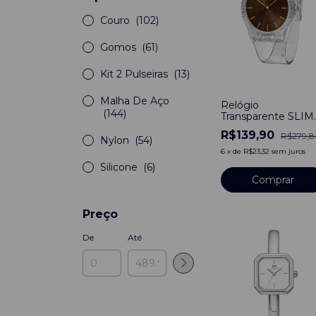
Couro
(102)
Gomos
(61)
Kit 2 Pulseiras
(13)
-
50
%
Malha De Aço
Relógio
(144)
Transparente SLIM
Mocha Clear
R$139,90
R$279,8
Bewatch
Nylon
(54)
6
x
de
R$23,32
sem juros
Silicone
(6)
Preço
De
Até