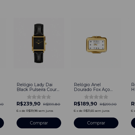
-
40
%
-
37
%
-
Relógio Lady Dai
Relógio Anel
R
Black Pulseira Couro
Dourado Fox Aço
H
Preto
Inoxidável - Branco
P
D
R$239,90
R$189,90
R
80
R$399,80
R$299,90
6
x
de
R$39,98
sem juros
6
x
de
R$31,65
sem juros
6
Comprar