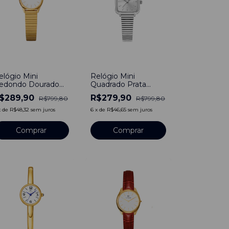
64
%
-
65
%
elógio Mini
Relógio Mini
edondo Dourado
Quadrado Prata
eminino Times
Feminino Times
$289,90
R$279,90
R$799,80
R$799,80
quare Line Gold
Square Line Aço
ço Inoxidável
Inoxidável Banho em
x
de
R$48,32
sem juros
6
x
de
R$46,65
sem juros
anho em Titânio
Titânio
Comprar
Comprar