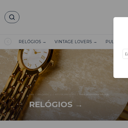
RELÓGIOS →
VINTAGE LOVERS →
PULSEIRA
Início
/
RELÓGIOS →
/
KITS DE PRESENTE
/
Todos os Presentes LifeStyle
RELÓGIOS →