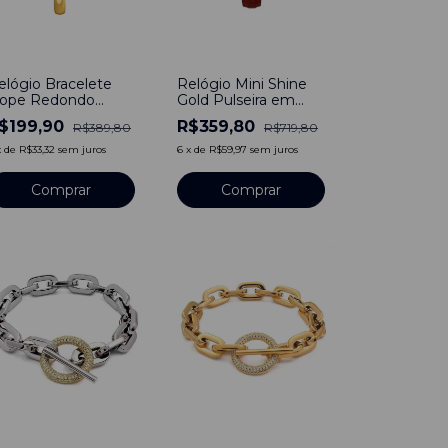
49
%
-
50
%
elógio Bracelete
Relógio Mini Shine
ope Redondo
Gold Pulseira em
eminino Dourado
Couro Brilhante Red
$199,90
R$359,80
R$389,80
R$719,80
x
de
R$33,32
sem juros
6
x
de
R$59,97
sem juros
Comprar
27
%
-
27
%