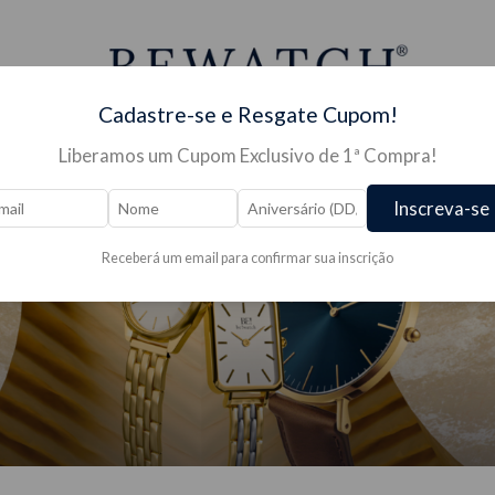
Cadastre-se e Resgate Cupom!
Liberamos um Cupom Exclusivo de 1ª Compra!
S PARA RELÓGIO →
JÓIAS →
PRESENTES →
OUTLE
Inscreva-se
Receberá um email para confirmar sua inscrição