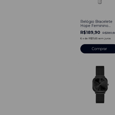
-
51
%
Relógio Bracelete
Hope Feminino
Quadrado Prata
R$189,90
R$389,
6
x
de
R$31,65
sem juros
-
59
%