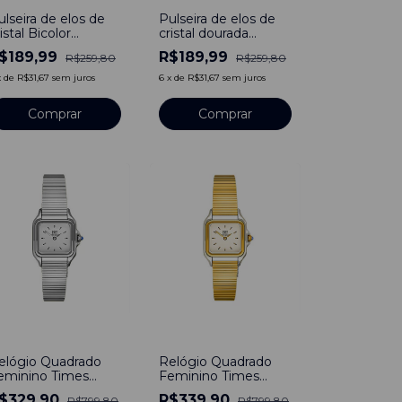
ulseira de elos de
Pulseira de elos de
istal Bicolor
cristal dourada
orrentes
Correntes
$189,99
R$189,99
R$259,80
R$259,80
x
de
R$31,67
sem juros
6
x
de
R$31,67
sem juros
59
%
-
58
%
elógio Quadrado
Relógio Quadrado
eminino Times
Feminino Times
quare Line Prata
Square Bicolor Line
$329,90
R$339,90
R$799,80
R$799,80